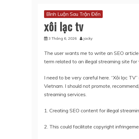
Bình Luận Sau Trận Đến
xôi lạc tv
3 Tháng 6, 2026
jacky
The user wants me to write an SEO article 
term related to an illegal streaming site fo
I need to be very careful here. “Xôi lạc TV”
Vietnam. I should not promote, recommend, o
streaming services.
1. Creating SEO content for illegal streami
2. This could facilitate copyright infringem