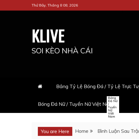
Skip
Thứ Bảy, Tháng 8 08, 2026
to
content
KLIVE
SOI KÈO NHÀ CÁI
Bảng Tỷ Lệ Bóng Đá / Tỷ Lệ Trực T
Bóng
Đá Nữ
Bóng Đá Nữ / Tuyển Nữ Việt Nam
/
Tuyển
Nữ
Việt
Nam
Home
Bình Luận Sau Tr
You are Here