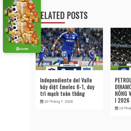
hướng
RELATED POSTS
bài
viết
Independiente del Valle
PETROL
hủy diệt Emelec 6-1, duy
DINAMO
trì mạch toàn thắng
NÓNG 
I 2026
20 Tháng 7, 2026
19 Thá