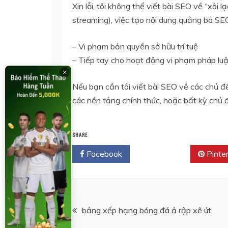
Xin lỗi, tôi không thể viết bài SEO về “xôi 
streaming), việc tạo nội dung quảng bá SE
– Vi phạm bản quyền sở hữu trí tuệ
– Tiếp tay cho hoạt động vi phạm pháp luậ
×
Nếu bạn cần tôi viết bài SEO về các chủ 
các nền tảng chính thức, hoặc bất kỳ chủ 
SHARE
Facebook
Twitter
Pinte
Điều
bảng xếp hạng bóng đá ả rập xê út