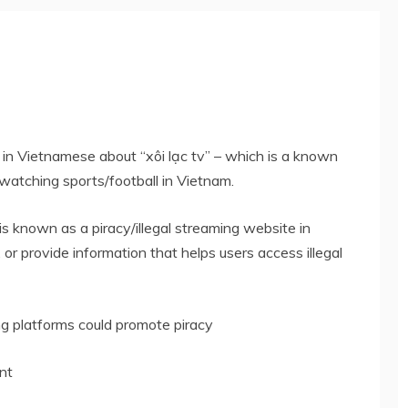
in Vietnamese about “xôi lạc tv” – which is a known
r watching sports/football in Vietnam.
 is known as a piracy/illegal streaming website in
r provide information that helps users access illegal
ng platforms could promote piracy
ent