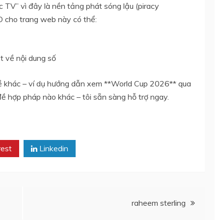
lạc TV” vì đây là nền tảng phát sóng lậu (piracy
O cho trang web này có thể:
t về nội dung số
đề khác – ví dụ hướng dẫn xem **World Cup 2026** qua
đề hợp pháp nào khác – tôi sẵn sàng hỗ trợ ngay.
rest
Linkedin
raheem sterling