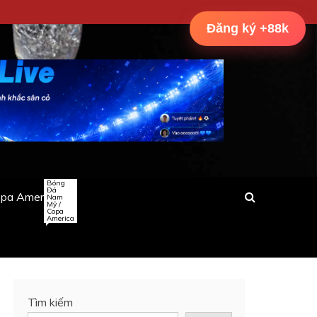
Đăng ký +88k
Bóng
Đá
pa America
Nam
Mỹ /
Copa
America
Tìm kiếm