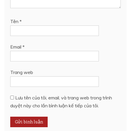
Tên
*
Email
*
Trang web
Lưu tên của tôi, email, và trang web trong trình
duyệt này cho lần bình luận kế tiếp của tôi.