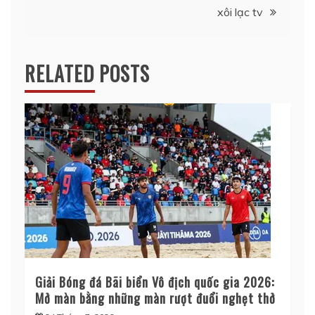
xôi lạc tv
bài
viết
RELATED POSTS
Giải Bóng đá Bãi biển Vô địch quốc gia 2026:
Mở màn bằng những màn rượt đuổi nghẹt thở