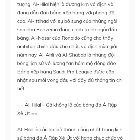
tượng. Al-Hilal hiện là đương kim vô địch và
đang dẫn đầu bảng xếp hạng với phong độ
cao. Al-Ittihad với sự bổ sung của những ngôi
sao như Benzema đang cạnh tranh ngôi đầu
bảng. Al-Nassr của Ronaldo cũng cho thấy
ambiton chiến đấu cho chức vô địch mùa giải
năm nay. Al-Ahli và Al-Shabab là những đội
bóng lịch sử với lượng fan hâm mộ đông đảo.
Bảng xếp hạng Saudi Pro League được cập
nhật sau mỗi vòng đấu với đầy đủ thông tin chi
tiết.
== Al-Hilal – Gã khổng lồ của bóng đá Ả Rập
Xê Út ==
Al-Hilal là câu lạc bộ thành công nhất trong lịch
sử bóng đá Ả Rập Xê Út với hàng chục chức vô