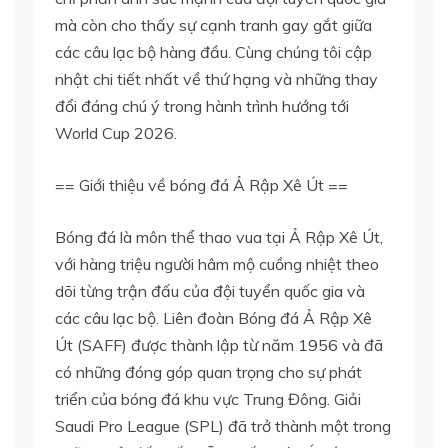
mà còn cho thấy sự cạnh tranh gay gắt giữa
các câu lạc bộ hàng đầu. Cùng chúng tôi cập
nhật chi tiết nhất về thứ hạng và những thay
đổi đáng chú ý trong hành trình hướng tới
World Cup 2026.
== Giới thiệu về bóng đá Ả Rập Xê Út ==
Bóng đá là môn thể thao vua tại Ả Rập Xê Út,
với hàng triệu người hâm mộ cuồng nhiệt theo
dõi từng trận đấu của đội tuyển quốc gia và
các câu lạc bộ. Liên đoàn Bóng đá Ả Rập Xê
Út (SAFF) được thành lập từ năm 1956 và đã
có những đóng góp quan trọng cho sự phát
triển của bóng đá khu vực Trung Đông. Giải
Saudi Pro League (SPL) đã trở thành một trong