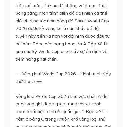
trận mở màn. Dù sau đó không vượt qua được
vòng bảng, màn trình diễn đó đã khiến cả thế
giới phải ngước nhìn bóng đá Saudi. World Cup
2026 được kỳ vọng sẽ là sân khấu để đội
tuyển này tiến xa hơn với đội hình được đầu tư
bài bản. Bảng xếp hạng bóng đá Ả Rập Xê Út
qua các kỳ World Cup cho thấy sự ổn định và
tiềm năng phát triển.
== Vòng loại World Cup 2026 – Hành trình đầy
thử thách ==
Vòng loại World Cup 2026 khu vực châu Á đã
bước vào giai đoạn quan trọng với sự cạnh
tranh khốc liệt từ nhiều quốc gia. Ả Rập Xê Út
nằm ở bảng C trong khuôn khổ vòng loại thứ
ba với sự góp mặt của những đối thủ mạnh. Đội