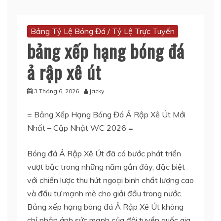
Bảng Tỷ Lệ Bóng Đá / Tỷ Lệ Trực Tuyến
bảng xếp hạng bóng đá
ả rập xê út
3 Tháng 6, 2026
jacky
= Bảng Xếp Hạng Bóng Đá Ả Rập Xê Út Mới
Nhất – Cập Nhật WC 2026 =
Bóng đá Ả Rập Xê Út đã có bước phát triển
vượt bậc trong những năm gần đây, đặc biệt
với chiến lược thu hút ngoại binh chất lượng cao
và đầu tư mạnh mẽ cho giải đấu trong nước.
Bảng xếp hạng bóng đá Ả Rập Xê Út không
chỉ phản ánh sức mạnh của đội tuyển quốc gia