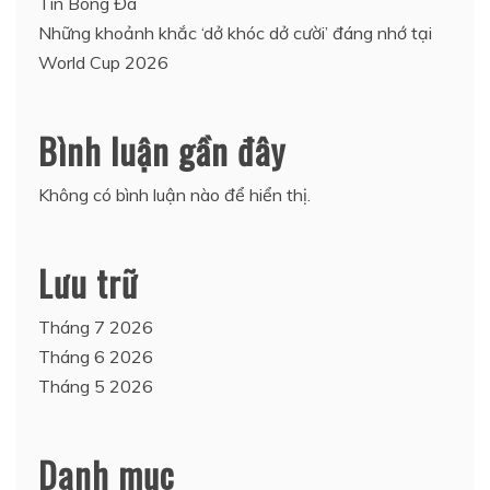
Tin Bóng Đá
Những khoảnh khắc ‘dở khóc dở cười’ đáng nhớ tại
World Cup 2026
Bình luận gần đây
Không có bình luận nào để hiển thị.
Lưu trữ
Tháng 7 2026
Tháng 6 2026
Tháng 5 2026
Danh mục