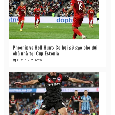
Phoenix vs Hell Hunt: Cơ hội gỡ gạc cho đội
chủ nhà tại Cup Estonia
21 Tháng 7, 2026