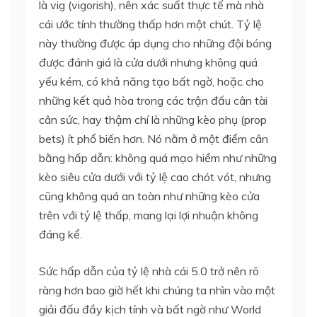
là vig (vigorish), nên xác suất thực tế mà nhà
cái ước tính thường thấp hơn một chút. Tỷ lệ
này thường được áp dụng cho những đội bóng
được đánh giá là cửa dưới nhưng không quá
yếu kém, có khả năng tạo bất ngờ, hoặc cho
những kết quả hòa trong các trận đấu cân tài
cân sức, hay thậm chí là những kèo phụ (prop
bets) ít phổ biến hơn. Nó nằm ở một điểm cân
bằng hấp dẫn: không quá mạo hiểm như những
kèo siêu cửa dưới với tỷ lệ cao chót vót, nhưng
cũng không quá an toàn như những kèo cửa
trên với tỷ lệ thấp, mang lại lợi nhuận không
đáng kể.
Sức hấp dẫn của tỷ lệ nhà cái 5.0 trở nên rõ
ràng hơn bao giờ hết khi chúng ta nhìn vào một
giải đấu đầy kịch tính và bất ngờ như World