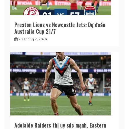
Preston Lions vs Newcastle Jets: Dự đoán
Australia Cup 21/7
20 Tháng 7, 2026
Adelaide Raiders thị uy sức mạnh, Eastern