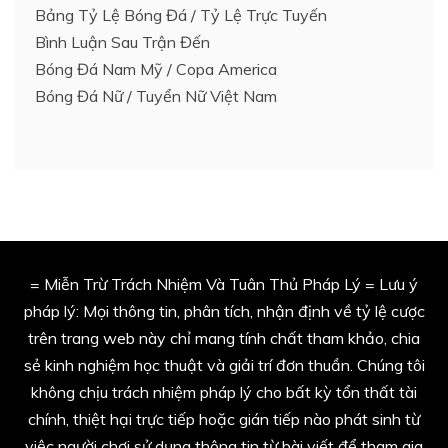
Bảng Tỷ Lệ Bóng Đá / Tỷ Lệ Trực Tuyến
Bình Luận Sau Trận Đến
Bóng Đá Nam Mỹ / Copa America
Bóng Đá Nữ / Tuyển Nữ Việt Nam
= Miễn Trừ Trách Nhiệm Và Tuân Thủ Pháp Lý = Lưu ý
pháp lý: Mọi thông tin, phân tích, nhận định về tỷ lệ cược
trên trang web này chỉ mang tính chất tham khảo, chia
sẻ kinh nghiệm học thuật và giải trí đơn thuần. Chúng tôi
không chịu trách nhiệm pháp lý cho bất kỳ tổn thất tài
chính, thiệt hại trực tiếp hoặc gián tiếp nào phát sinh từ
việc người chơi sử dụng thông tin từ bài viết để tham gia