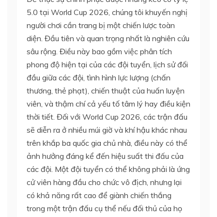
5.0 tại World Cup 2026, chúng tôi khuyến nghị
người chơi cần trang bị một chiến lược toàn
diện. Đầu tiên và quan trọng nhất là nghiên cứu
sâu rộng. Điều này bao gồm việc phân tích
phong độ hiện tại của các đội tuyển, lịch sử đối
đầu giữa các đội, tình hình lực lượng (chấn
thương, thẻ phạt), chiến thuật của huấn luyện
viên, và thậm chí cả yếu tố tâm lý hay điều kiện
thời tiết. Đối với World Cup 2026, các trận đấu
sẽ diễn ra ở nhiều múi giờ và khí hậu khác nhau
trên khắp ba quốc gia chủ nhà, điều này có thể
ảnh hưởng đáng kể đến hiệu suất thi đấu của
các đội. Một đội tuyển có thể không phải là ứng
cử viên hàng đầu cho chức vô địch, nhưng lại
có khả năng rất cao để giành chiến thắng
trong một trận đấu cụ thể nếu đối thủ của họ