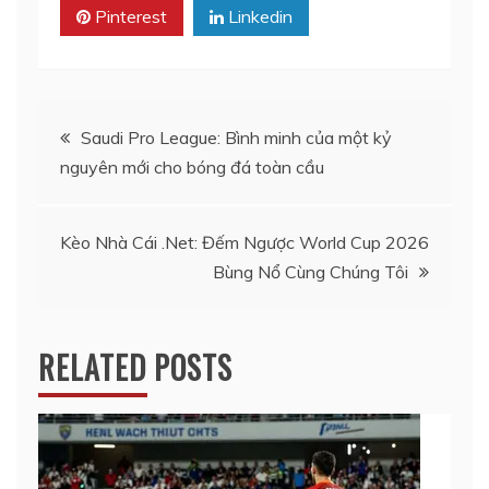
Pinterest
Linkedin
Điều
Saudi Pro League: Bình minh của một kỷ
nguyên mới cho bóng đá toàn cầu
hướng
bài
Kèo Nhà Cái .Net: Đếm Ngược World Cup 2026
Bùng Nổ Cùng Chúng Tôi
viết
RELATED POSTS