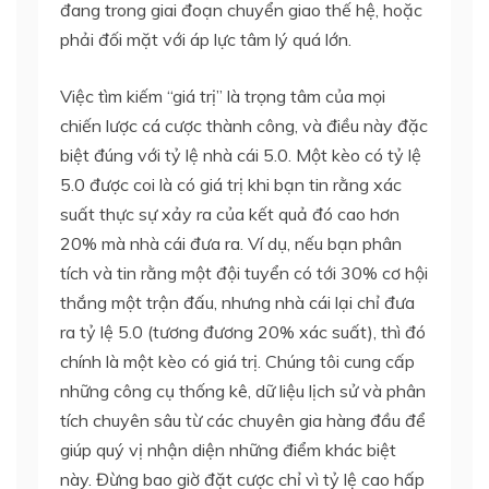
đang trong giai đoạn chuyển giao thế hệ, hoặc
phải đối mặt với áp lực tâm lý quá lớn.
Việc tìm kiếm “giá trị” là trọng tâm của mọi
chiến lược cá cược thành công, và điều này đặc
biệt đúng với tỷ lệ nhà cái 5.0. Một kèo có tỷ lệ
5.0 được coi là có giá trị khi bạn tin rằng xác
suất thực sự xảy ra của kết quả đó cao hơn
20% mà nhà cái đưa ra. Ví dụ, nếu bạn phân
tích và tin rằng một đội tuyển có tới 30% cơ hội
thắng một trận đấu, nhưng nhà cái lại chỉ đưa
ra tỷ lệ 5.0 (tương đương 20% xác suất), thì đó
chính là một kèo có giá trị. Chúng tôi cung cấp
những công cụ thống kê, dữ liệu lịch sử và phân
tích chuyên sâu từ các chuyên gia hàng đầu để
giúp quý vị nhận diện những điểm khác biệt
này. Đừng bao giờ đặt cược chỉ vì tỷ lệ cao hấp