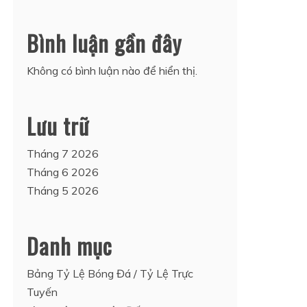
Bình luận gần đây
Không có bình luận nào để hiển thị.
Lưu trữ
Tháng 7 2026
Tháng 6 2026
Tháng 5 2026
Danh mục
Bảng Tỷ Lệ Bóng Đá / Tỷ Lệ Trực
Tuyến