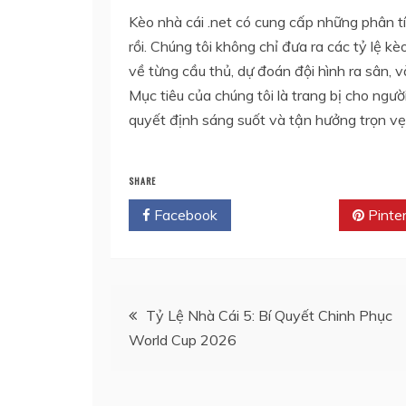
Kèo nhà cái .net có cung cấp những phân 
rồi. Chúng tôi không chỉ đưa ra các tỷ lệ 
về từng cầu thủ, dự đoán đội hình ra sân,
Mục tiêu của chúng tôi là trang bị cho ngư
quyết định sáng suốt và tận hưởng trọn vẹn
SHARE
Facebook
Twitter
Pinte
Điều
Tỷ Lệ Nhà Cái 5: Bí Quyết Chinh Phục
World Cup 2026
hướng