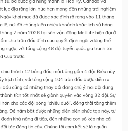
ịch sử, ba quốc gia hùng mạnh là Hoa Kỳ, Canada và
ột lục địa rộng lớn, hứa hẹn mang đến những trải nghiệm
 Ngày khai mạc đã được xác định rõ ràng vào 11 tháng
lệ, nơi đã chứng kiến nhiều khoảnh khắc lịch sử bóng
9 tháng 7 năm 2026 tại sân vận động MetLife hiện đại ở
ầm cho trận đấu đỉnh cao quyết định ngôi vương thế
ng ngợp, với tổng cộng 48 đội tuyển quốc gia tranh tài,
d Cup trước.
c chia thành 12 bảng đấu, mỗi bảng gồm 4 đội. Điều này
ầy kịch tính, với tổng cộng 104 trận đấu được diễn ra
hi đấu cũng có những thay đổi đáng chú ý: hai đội đứng
 thành tích tốt nhất sẽ giành quyền vào vòng 32 đội. Sự
i hơn cho các đội bóng “chiếu dưới”, đồng thời tăng thêm
ảng. Để nắm bắt được những diễn biến phức tạp này, từ
ự đoán khả năng đi tiếp, đến những con số kèo nhà cái
 đối tác đáng tin cậy. Chúng tôi cam kết sẽ là nguồn