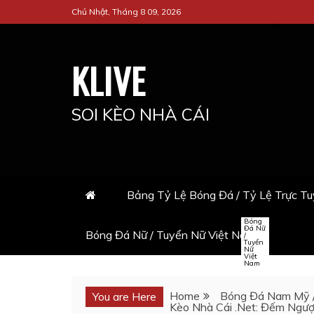
Skip
Chủ Nhật, Tháng 8 09, 2026
to
content
KLIVE
SOI KÈO NHÀ CÁI
Bảng Tỷ Lệ Bóng Đá / Tỷ Lệ Trực T
Bóng
Đá Nữ
Bóng Đá Nữ / Tuyển Nữ Việt Nam
/
Tuyển
Nữ
Việt
Nam
Home
Bóng Đá Nam Mỹ /
You are Here
Kèo Nhà Cái .Net: Đếm Ngư