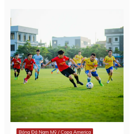
Bóng Đá Nam Mỹ / Copa America