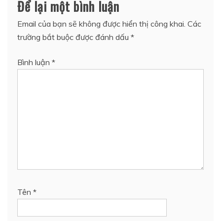
Để lại một bình luận
Email của bạn sẽ không được hiển thị công khai.
Các
trường bắt buộc được đánh dấu
*
Bình luận
*
Tên
*