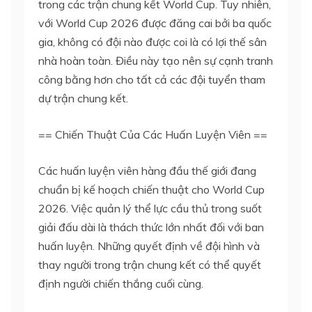
trong các trận chung kết World Cup. Tuy nhiên,
với World Cup 2026 được đăng cai bởi ba quốc
gia, không có đội nào được coi là có lợi thế sân
nhà hoàn toàn. Điều này tạo nên sự cạnh tranh
công bằng hơn cho tất cả các đội tuyển tham
dự trận chung kết.
== Chiến Thuật Của Các Huấn Luyện Viên ==
Các huấn luyện viên hàng đầu thế giới đang
chuẩn bị kế hoạch chiến thuật cho World Cup
2026. Việc quản lý thể lực cầu thủ trong suốt
giải đấu dài là thách thức lớn nhất đối với ban
huấn luyện. Những quyết định về đội hình và
thay người trong trận chung kết có thể quyết
định người chiến thắng cuối cùng.