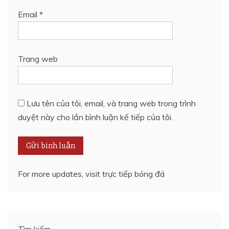
Email
*
Trang web
Lưu tên của tôi, email, và trang web trong trình
duyệt này cho lần bình luận kế tiếp của tôi.
For more updates, visit
trực tiếp bóng đá
Tìm kiếm