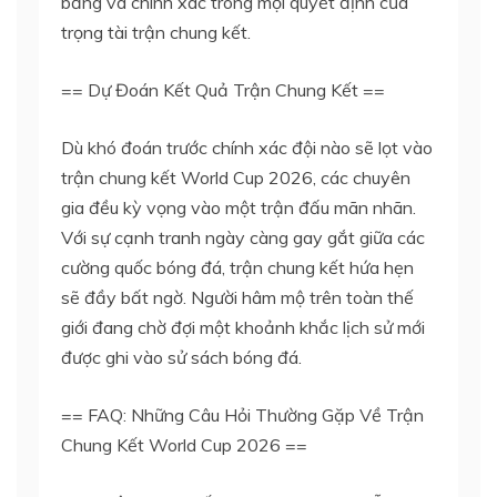
bằng và chính xác trong mọi quyết định của
trọng tài trận chung kết.
== Dự Đoán Kết Quả Trận Chung Kết ==
Dù khó đoán trước chính xác đội nào sẽ lọt vào
trận chung kết World Cup 2026, các chuyên
gia đều kỳ vọng vào một trận đấu mãn nhãn.
Với sự cạnh tranh ngày càng gay gắt giữa các
cường quốc bóng đá, trận chung kết hứa hẹn
sẽ đầy bất ngờ. Người hâm mộ trên toàn thế
giới đang chờ đợi một khoảnh khắc lịch sử mới
được ghi vào sử sách bóng đá.
== FAQ: Những Câu Hỏi Thường Gặp Về Trận
Chung Kết World Cup 2026 ==