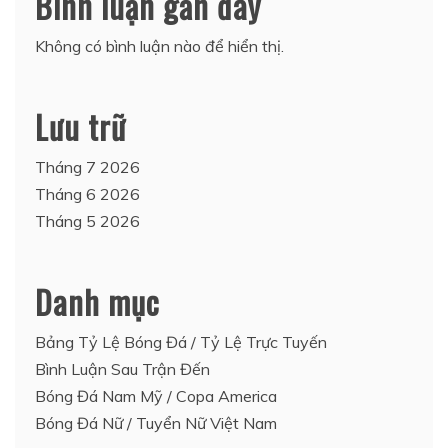
Bình luận gần đây
Không có bình luận nào để hiển thị.
Lưu trữ
Tháng 7 2026
Tháng 6 2026
Tháng 5 2026
Danh mục
Bảng Tỷ Lệ Bóng Đá / Tỷ Lệ Trực Tuyến
Bình Luận Sau Trận Đến
Bóng Đá Nam Mỹ / Copa America
Bóng Đá Nữ / Tuyển Nữ Việt Nam