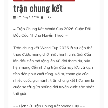
trận chung kết
4 Tháng 6, 2026
jacky
= Trận Chung Kết World Cup 2026: Cuộc Đối
Đầu Của Những Huyền Thoại =
Trận chung kết World Cup 2026 là sự kiện thể
thao được mong chờ nhất hành tinh. Giải đấu
lần đầu tiên mở rộng lên 48 đội tham dự, hứa
hẹn mang đến những trận đấu nảy lửa và kịch
tính đến phút cuối cùng. Với sự tham gia của
nhiều quốc gia mạnh, trận chung kết hứa hẹn là
cuộc so tài giữa những đội tuyển xuất sắc nhất
thế giới.
== Lịch Sử Trận Chung Kết World Cup ==