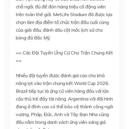
chỗ ngồi, đủ để đón hàng triệu cổ động viên
trên toàn thế giới. MetLife Stadium đã được lựa
chọn làm địa điểm tổ chức trận đấu cuối cùng
của giải đấu, đánh dấu cột mốc lịch sử cho
bóng đá Bắc Mỹ.
== Các Đội Tuyển Ứng Cử Cho Trận Chung Kết
==
Nhiều đội tuyển được đánh giá cao cho khả
năng lọt vào trận chung kết World Cup 2026.
Brazil tiếp tục là ứng cử viên hàng đầu với lứa
cầu thủ trẻ đầy tài năng. Argentina với đội hình
đang ở đỉnh cao có thể bảo vệ thành công ngôi
vương. Pháp, Đức, Anh và Tây Ban Nha cũng
đều nằm trong danh sách ứng viên sáng giá