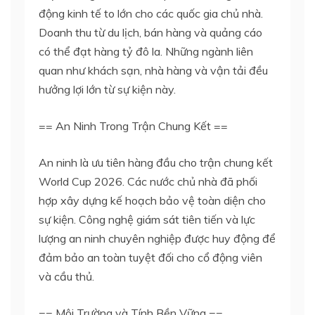
động kinh tế to lớn cho các quốc gia chủ nhà.
Doanh thu từ du lịch, bán hàng và quảng cáo
có thể đạt hàng tỷ đô la. Những ngành liên
quan như khách sạn, nhà hàng và vận tải đều
hưởng lợi lớn từ sự kiện này.
== An Ninh Trong Trận Chung Kết ==
An ninh là ưu tiên hàng đầu cho trận chung kết
World Cup 2026. Các nước chủ nhà đã phối
hợp xây dựng kế hoạch bảo vệ toàn diện cho
sự kiện. Công nghệ giám sát tiên tiến và lực
lượng an ninh chuyên nghiệp được huy động để
đảm bảo an toàn tuyệt đối cho cổ động viên
và cầu thủ.
== Môi Trường và Tính Bền Vững ==