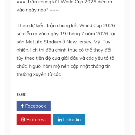
=== Trận chung kết World Cup 2026 diễn ra
vào ngày nào? ===
Theo dự kiến, trận chung kết World Cup 2026
sẽ diễn ra vào ngày 19 tháng 7 năm 2026 tại
sân MetLife Stadium ở New Jersey, Mỹ. Tuy
nhiên, lịch thi đấu chính thức có thể thay đổi
tùy theo tiến độ của giải đấu và các yếu tố tổ
chức. Người hâm mộ nên cập nhật thông tin
thường xuyên từ các
SHARE
Facebook
Twitter
Pinterest
Linkedin