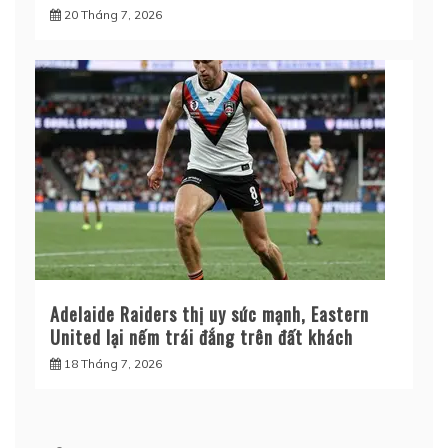
20 Tháng 7, 2026
Adelaide Raiders thị uy sức mạnh, Eastern
United lại nếm trái đắng trên đất khách
18 Tháng 7, 2026