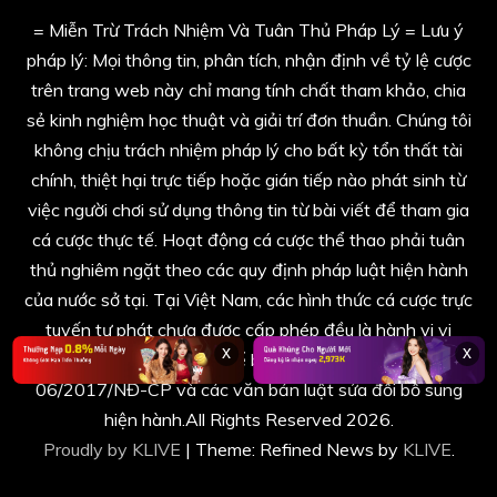
= Miễn Trừ Trách Nhiệm Và Tuân Thủ Pháp Lý = Lưu ý
pháp lý: Mọi thông tin, phân tích, nhận định về tỷ lệ cược
trên trang web này chỉ mang tính chất tham khảo, chia
sẻ kinh nghiệm học thuật và giải trí đơn thuần. Chúng tôi
không chịu trách nhiệm pháp lý cho bất kỳ tổn thất tài
chính, thiệt hại trực tiếp hoặc gián tiếp nào phát sinh từ
việc người chơi sử dụng thông tin từ bài viết để tham gia
cá cược thực tế. Hoạt động cá cược thể thao phải tuân
thủ nghiêm ngặt theo các quy định pháp luật hiện hành
của nước sở tại. Tại Việt Nam, các hình thức cá cược trực
tuyến tự phát chưa được cấp phép đều là hành vi vi
x
x
phạm pháp luật và có thể bị xử lý theo Nghị định số
06/2017/NĐ-CP và các văn bản luật sửa đổi bổ sung
hiện hành.All Rights Reserved 2026.
Proudly by KLIVE
|
Theme: Refined News by
KLIVE
.