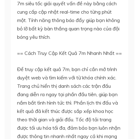
7m siêu tốc giải quyết vấn đề này bằng cách
cung cấp cập nhật real-time cho từng phút
một. Tính năng thông báo đẩy giúp bạn không
bỏ lỡ bất kỳ bàn thắng quan trọng nào của đội
bóng yêu thích.
== Cách Truy Cập Kết Quả 7m Nhanh Nhất ==
Để truy cập kết quả 7m, bạn chỉ cần mở trình
duyệt web và tìm kiếm với từ khóa chính xác.
Trang chủ hiển thị danh sách các trận đấu
đang diễn ra ngay tại phần đầu tiên, giúp bạn
nắm bắt tình hình tức thì. Phần lịch thi đấu và
kết quả đã kết thúc được sắp xếp khoa học
theo thời gian và giải đấu. Tốc độ tải trang
được tối ưu hóa tối đa, đảm bảo bạn luôn nhận
được thông tin nhanh nhất ngay cả khi mạng