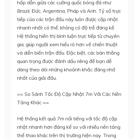
hấp dẫn giữa các cường quốc bóng đá như
Brazil, Đức, Argentina, Pháp và Anh. Tỷ số trực
tiếp của các trận đấu này luôn được cập nhật
nhanh nhất có thể, không có độ trễ đáng kể.
Hệ thống hiển thị bình luận trực tiếp từ chuyên
gia, giúp người xem hiểu rõ hơn về chiến thuật
và diễn biến trận đấu. Đặc biệt, các bàn thắng
quan trọng được đánh dấu riêng để bạn dễ
dàng theo dõi những khoảnh khắc đáng nhớ
nhất của giải đấu.
== So Sánh Tốc Độ Cập Nhật 7m Với Các Nền
Tảng Khác ==
Hệ thống kết quả 7m nổi tiếng với tốc độ cập
nhật nhanh hơn đáng kể so với nhiều nền tảng
thể thao khác trên thị trường hiện nay. Trong