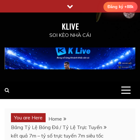
Skip
Đăng ký +88k
to
content
KLIVE
SOI KÈO NHÀ CÁI
You are Here
Home
Bảng Tỷ Lệ Bóng Đá / Tỷ Lệ Trực Tuyến
kết quả 7m – tỷ số trực tuyến 7m siêu tốc