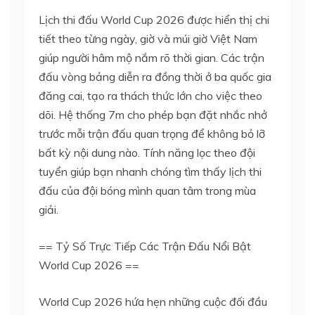
Lịch thi đấu World Cup 2026 được hiển thị chi
tiết theo từng ngày, giờ và múi giờ Việt Nam
giúp người hâm mộ nắm rõ thời gian. Các trận
đấu vòng bảng diễn ra đồng thời ở ba quốc gia
đăng cai, tạo ra thách thức lớn cho việc theo
dõi. Hệ thống 7m cho phép bạn đặt nhắc nhở
trước mỗi trận đấu quan trọng để không bỏ lỡ
bất kỳ nội dung nào. Tính năng lọc theo đội
tuyển giúp bạn nhanh chóng tìm thấy lịch thi
đấu của đội bóng mình quan tâm trong mùa
giải.
== Tỷ Số Trực Tiếp Các Trận Đấu Nổi Bật
World Cup 2026 ==
World Cup 2026 hứa hẹn những cuộc đối đầu