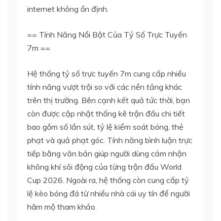
internet không ổn định.
== Tính Năng Nổi Bật Của Tỷ Số Trực Tuyến
7m ==
Hệ thống tỷ số trực tuyến 7m cung cấp nhiều
tính năng vượt trội so với các nền tảng khác
trên thị trường. Bên cạnh kết quả tức thời, bạn
còn được cập nhật thống kê trận đấu chi tiết
bao gồm số lần sút, tỷ lệ kiểm soát bóng, thẻ
phạt và quả phạt góc. Tính năng bình luận trực
tiếp bằng văn bản giúp người dùng cảm nhận
không khí sôi động của từng trận đấu World
Cup 2026. Ngoài ra, hệ thống còn cung cấp tỷ
lệ kèo bóng đá từ nhiều nhà cái uy tín để người
hâm mộ tham khảo.