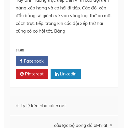
bảng xếp hạng và cơ hội đi tiếp. Các đội xếp
đầu bảng sẽ giành vé vào vòng loại thứ ba một
cách trực tiếp, trong khi các đội xếp thứ hai
cũng có cơ hội tốt. Bảng
SHARE
Facebook
Twitter
Pinterest
Linkedin
Điều
tỷ lệ kèo nhà cái 5.net
hướng
câu lạc bộ bóng đá al-hilal