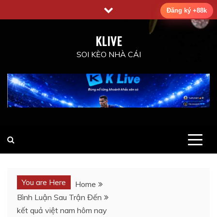
Skip
Đăng ký +88k
to
content
KLIVE
SOI KÈO NHÀ CÁI
You are Here
Home
Bình Luận Sau Trận Đến
kết quả việt nam hôm nay