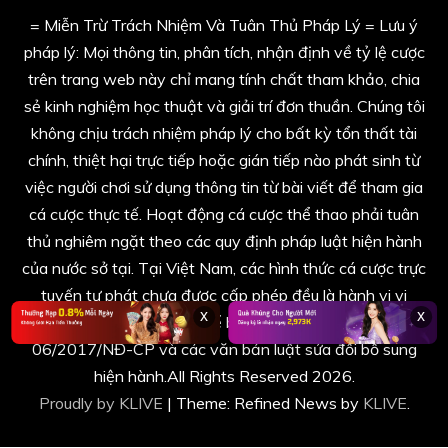
= Miễn Trừ Trách Nhiệm Và Tuân Thủ Pháp Lý = Lưu ý
pháp lý: Mọi thông tin, phân tích, nhận định về tỷ lệ cược
trên trang web này chỉ mang tính chất tham khảo, chia
sẻ kinh nghiệm học thuật và giải trí đơn thuần. Chúng tôi
không chịu trách nhiệm pháp lý cho bất kỳ tổn thất tài
chính, thiệt hại trực tiếp hoặc gián tiếp nào phát sinh từ
việc người chơi sử dụng thông tin từ bài viết để tham gia
cá cược thực tế. Hoạt động cá cược thể thao phải tuân
thủ nghiêm ngặt theo các quy định pháp luật hiện hành
của nước sở tại. Tại Việt Nam, các hình thức cá cược trực
tuyến tự phát chưa được cấp phép đều là hành vi vi
x
x
phạm pháp luật và có thể bị xử lý theo Nghị định số
06/2017/NĐ-CP và các văn bản luật sửa đổi bổ sung
hiện hành.All Rights Reserved 2026.
Proudly by KLIVE
|
Theme: Refined News by
KLIVE
.