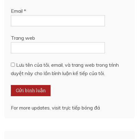
Email
*
Trang web
Lưu tên của tôi, email, và trang web trong trình
duyệt này cho lần bình luận kế tiếp của tôi.
For more updates, visit
trực tiếp bóng đá