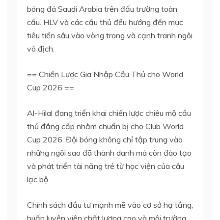
bóng đá Saudi Arabia trên đấu trường toàn
cầu. HLV và các cầu thủ đều hướng đến mục
tiêu tiến sâu vào vòng trong và cạnh tranh ngôi
vô địch.
== Chiến Lược Gia Nhập Cầu Thủ cho World
Cup 2026 ==
Al-Hilal đang triển khai chiến lược chiêu mộ cầu
thủ đẳng cấp nhằm chuẩn bị cho Club World
Cup 2026. Đội bóng không chỉ tập trung vào
những ngôi sao đã thành danh mà còn đào tạo
và phát triển tài năng trẻ từ học viện của câu
lạc bộ.
Chính sách đầu tư mạnh mẽ vào cơ sở hạ tầng,
huấn luyện viên chất lượng cao và môi trường