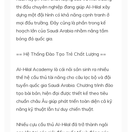
thi đấu chuyên nghiệp đang giúp Al-Hilal xây
dựng một đội hình có khả năng cạnh tranh ở
mọi đấu trường. Đây cũng là phần trong kế
hoạch lớn của Saudi Arabia nhằm nâng tầm
bóng đá quốc gia.
== Hệ Thống Đào Tạo Trẻ Chất Lượng ==
Al-Hilal Academy là cái nôi sản sinh ra nhiều
thế hệ cầu thủ tài năng cho câu lạc bộ và đội
tuyển quốc gia Saudi Arabia. Chương trình đào
tạo bài bản, hiện đại được thiết kế theo tiêu
chuẩn châu Âu giúp phát triển toàn diện cả kỹ
năng kỹ thuật lẫn tư duy chiến thuật.
Nhiều cựu cầu thủ Al-Hilal đã trở thành ngôi