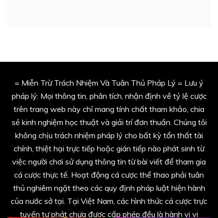
= Miễn Trừ Trách Nhiệm Và Tuân Thủ Pháp Lý = Lưu ý
pháp lý: Mọi thông tin, phân tích, nhận định về tỷ lệ cược
trên trang web này chỉ mang tính chất tham khảo, chia
sẻ kinh nghiệm học thuật và giải trí đơn thuần. Chúng tôi
không chịu trách nhiệm pháp lý cho bất kỳ tổn thất tài
chính, thiệt hại trực tiếp hoặc gián tiếp nào phát sinh từ
việc người chơi sử dụng thông tin từ bài viết để tham gia
cá cược thực tế. Hoạt động cá cược thể thao phải tuân
thủ nghiêm ngặt theo các quy định pháp luật hiện hành
của nước sở tại. Tại Việt Nam, các hình thức cá cược trực
tuyến tự phát chưa được cấp phép đều là hành vi vi