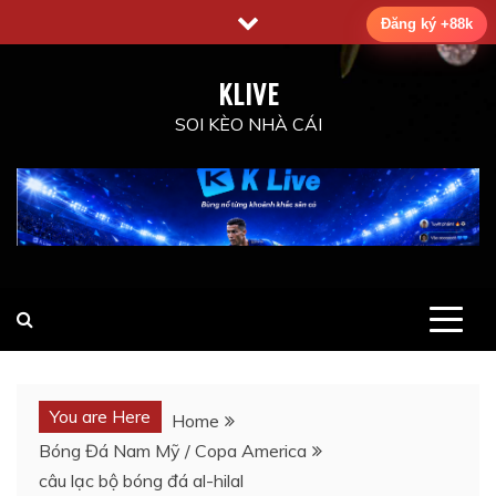
Skip
Đăng ký +88k
to
content
KLIVE
SOI KÈO NHÀ CÁI
You are Here
Home
Bóng Đá Nam Mỹ / Copa America
câu lạc bộ bóng đá al-hilal