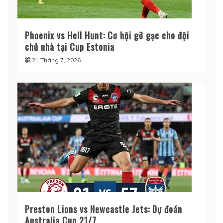
Phoenix vs Hell Hunt: Cơ hội gỡ gạc cho đội
chủ nhà tại Cup Estonia
21 Tháng 7, 2026
Preston Lions vs Newcastle Jets: Dự đoán
Australia Cup 21/7