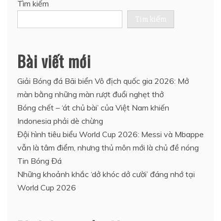
Tìm kiếm
Tìm kiếm
Bài viết mới
Giải Bóng đá Bãi biển Vô địch quốc gia 2026: Mở
màn bằng những màn rượt đuổi nghẹt thở
Bóng chết – ‘át chủ bài’ của Việt Nam khiến
Indonesia phải dè chừng
Đội hình tiêu biểu World Cup 2026: Messi và Mbappe
vẫn là tâm điểm, nhưng thủ môn mới là chủ đề nóng
Tin Bóng Đá
Những khoảnh khắc ‘dở khóc dở cười’ đáng nhớ tại
World Cup 2026