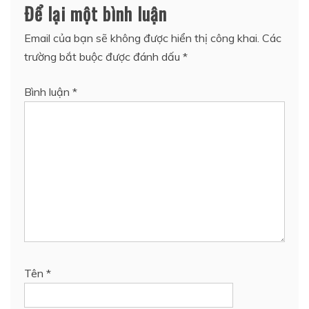
Để lại một bình luận
Email của bạn sẽ không được hiển thị công khai.
Các
trường bắt buộc được đánh dấu
*
Bình luận
*
Tên
*