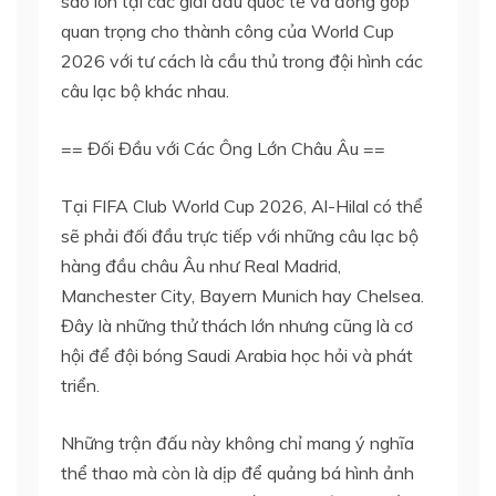
sao lớn tại các giải đấu quốc tế và đóng góp
quan trọng cho thành công của World Cup
2026 với tư cách là cầu thủ trong đội hình các
câu lạc bộ khác nhau.
== Đối Đầu với Các Ông Lớn Châu Âu ==
Tại FIFA Club World Cup 2026, Al-Hilal có thể
sẽ phải đối đầu trực tiếp với những câu lạc bộ
hàng đầu châu Âu như Real Madrid,
Manchester City, Bayern Munich hay Chelsea.
Đây là những thử thách lớn nhưng cũng là cơ
hội để đội bóng Saudi Arabia học hỏi và phát
triển.
Những trận đấu này không chỉ mang ý nghĩa
thể thao mà còn là dịp để quảng bá hình ảnh