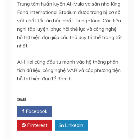
Trung tâm huấn luyện Al-Mula và sân nhà King
Fahd International Stadium được trang bị cơ sở
vật chất tối tân bậc nhất Trung Đông. Các tiện
nghi tập luyện, phục hồi thể lực và công nghệ
hỗ trợ hiện đại giúp cầu thủ duy trì thể trạng tốt
nhất.
Al-Hilal cũng đầu tư mạnh vào hệ thống phân
tích dữ liệu, công nghệ VAR và các phương tiện
hỗ trợ hiện đại để đảm b
SHARE
Facebook
Twitter
Pinterest
Linkedin