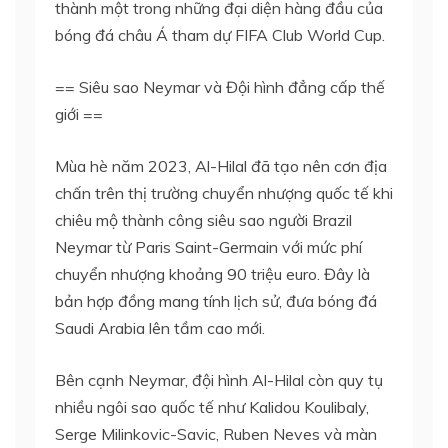
thành một trong những đại diện hàng đầu của
bóng đá châu Á tham dự FIFA Club World Cup.
== Siêu sao Neymar và Đội hình đẳng cấp thế
giới ==
Mùa hè năm 2023, Al-Hilal đã tạo nên cơn địa
chấn trên thị trường chuyển nhượng quốc tế khi
chiêu mộ thành công siêu sao người Brazil
Neymar từ Paris Saint-Germain với mức phí
chuyển nhượng khoảng 90 triệu euro. Đây là
bản hợp đồng mang tính lịch sử, đưa bóng đá
Saudi Arabia lên tầm cao mới.
Bên cạnh Neymar, đội hình Al-Hilal còn quy tụ
nhiều ngôi sao quốc tế như Kalidou Koulibaly,
Serge Milinkovic-Savic, Ruben Neves và màn