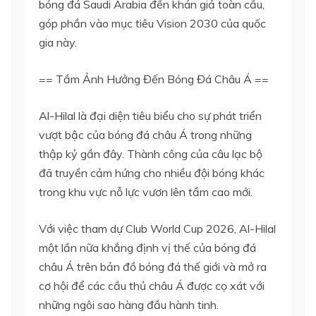
bóng đá Saudi Arabia đến khán giả toàn cầu,
góp phần vào mục tiêu Vision 2030 của quốc
gia này.
== Tầm Ảnh Hưởng Đến Bóng Đá Châu Á ==
Al-Hilal là đại diện tiêu biểu cho sự phát triển
vượt bậc của bóng đá châu Á trong những
thập kỷ gần đây. Thành công của câu lạc bộ
đã truyền cảm hứng cho nhiều đội bóng khác
trong khu vực nỗ lực vươn lên tầm cao mới.
Với việc tham dự Club World Cup 2026, Al-Hilal
một lần nữa khẳng định vị thế của bóng đá
châu Á trên bản đồ bóng đá thế giới và mở ra
cơ hội để các cầu thủ châu Á được cọ xát với
những ngôi sao hàng đầu hành tinh.