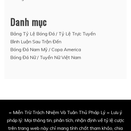
Danh mục
Bảng Tỷ Lệ Bóng Đá / Tỷ Lệ Trực Tuyến
Bình Luận Sau Trận Đến
Bóng Đá Nam Mỹ / Copa America
Bóng Đá Nữ / Tuyển Nữ Việt Nam
= Miễn Trừ Trách Nhiệm Và Tuân Thủ Pháp Lý = Lưu ý
pháp lý: Mọi thông tin, phân tích, nhận định về tỷ lệ cược
trên trang web này chỉ mang tính chất tham khảo, chia