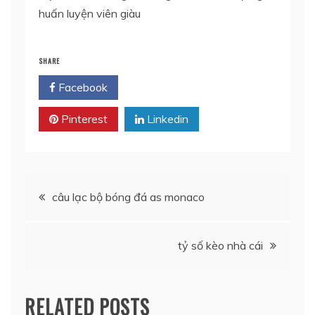
huấn luyện viên giàu
SHARE
Facebook
Twitter
Pinterest
Linkedin
Điều
câu lạc bộ bóng đá as monaco
hướng
tỷ số kèo nhà cái
bài
viết
RELATED POSTS