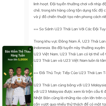
linh hoạt. Đội tuyển thường chơi với nhịp 
chẽ, trong khi hàng công tận dụng tốc độ c
và ý đồ chiến thuật tạo nên phong cách riê
== So Sánh U23 Thái Lan Với Các Đội T
Trong khu vực Đông Nam Á, U23 Thái Lan 
Indonesia. Ba đội tuyển này thường xuyên 
×
U23 Việt Nam, U23 Thái Lan có lợi thế về t
U23 Thái Lan và U23 Việt Nam luôn là tâm
== Đối Thủ Trực Tiếp Của U23 Thái Lan T
U23 Thái Lan cùng bảng với U23 Malaysia v
với U23 Malaysia được xem là trận cầu 6
Nhật Bản cũng là những rào cản lớn trên c
cần vượt qua nhiều thử thách để có mặt tạ