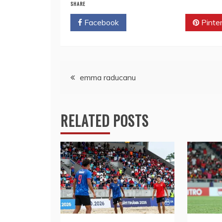
SHARE
Facebook
Twitter
Pinte
Điều
emma raducanu
hướng
RELATED POSTS
bài
viết