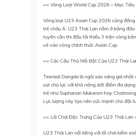
== Vòng Loại World Cup 2026 – Mục Tiêu
Vòng loại U23 Asian Cup 2026 cũng đồng t
trẻ châu Á. U23 Thái Lan nằm ở bảng đấu 
tuyển cần thi đấu tối thiểu 3 trận vòng bả
vé vào vòng chính thức Asian Cup.
== Các Cầu Thủ Nổi Bật Của U23 Thái La
Teerasil Dangda là ngôi sao sáng giá nhất
sút chủ lực với khả năng dứt điểm đa dạng
trẻ như Suphanan Mukarom hay Chatmongk
Lực lượng này tạo nên sức mạnh cho đội t
== Lối Chơi Đặc Trưng Của U23 Thái Lan 
U23 Thái Lan nổi tiếng với lối chơi kiểm s