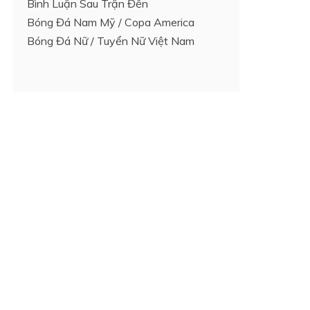
Bình Luận Sau Trận Đến
Bóng Đá Nam Mỹ / Copa America
Bóng Đá Nữ / Tuyển Nữ Việt Nam