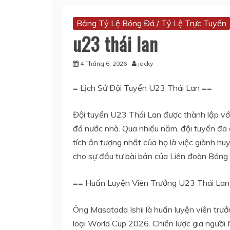
Bảng Tỷ Lệ Bóng Đá / Tỷ Lệ Trực Tuyến
u23 thái lan
4 Tháng 6, 2026
jacky
= Lịch Sử Đội Tuyển U23 Thái Lan ==
Đội tuyển U23 Thái Lan được thành lập với
đá nước nhà. Qua nhiều năm, đội tuyển đã 
tích ấn tượng nhất của họ là việc giành 
cho sự đầu tư bài bản của Liên đoàn Bóng 
== Huấn Luyện Viên Trưởng U23 Thái Lan
Ông Masatada Ishii là huấn luyện viên trư
loại World Cup 2026. Chiến lược gia người 