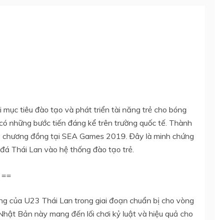
 mục tiêu đào tạo và phát triển tài năng trẻ cho bóng
có những bước tiến đáng kể trên trường quốc tế. Thành
huy chương đồng tại SEA Games 2019. Đây là minh chứng
đá Thái Lan vào hệ thống đào tạo trẻ.
 ==
ởng của U23 Thái Lan trong giai đoạn chuẩn bị cho vòng
Nhật Bản này mang đến lối chơi kỷ luật và hiệu quả cho