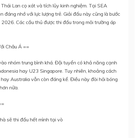
hái Lan cọ xát và tích lũy kinh nghiệm. Tại SEA
 đáng nhớ với lực lượng trẻ. Giải đấu này cũng là bước
p 2026. Các cầu thủ được thi đấu trong môi trường áp
ới Châu Á ==
ào nhóm trung bình khá. Đội tuyển có khả năng cạnh
Indonesia hay U23 Singapore. Tuy nhiên, khoảng cách
hay Australia vẫn còn đáng kể. Điều này đòi hỏi bóng
 hơn nữa.
==
à sẽ thi đấu hết mình tại vò