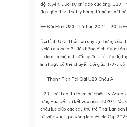
đội tuyển. Dưới sự chỉ đạo của ông, U23 Th
đấu gần đây. Triết lý bóng đá kiểm soát bón
== Đội Hình U23 Thái Lan 2024 – 2025 =
Đội hình U23 Thái Lan quy tụ những cầu th
Nhiều gương mặt đã khẳng định được tên tu
có kinh nghiệm thi đấu quốc tế ở cấp độ tu
linh hoạt, có thể chuyển đổi giữa 4-3-3 và
== Thành Tích Tại Giải U23 Châu Á ==
U23 Thái Lan đã tham dự nhiều kỳ Asian U
từng vào đến tứ kết vào năm 2020 trước khi
châu lục giúp các cầu thủ trẻ Thái Lan tích
tới việc vượt qua vòng loại World Cup 2026