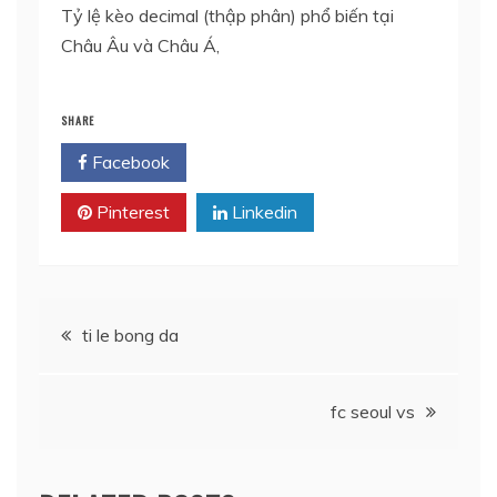
Tỷ lệ kèo decimal (thập phân) phổ biến tại
Châu Âu và Châu Á,
SHARE
Facebook
Twitter
Pinterest
Linkedin
Điều
ti le bong da
hướng
fc seoul vs
bài