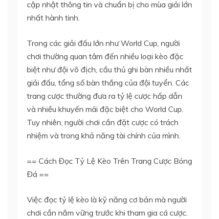
cập nhật thông tin và chuẩn bị cho mùa giải lớn
nhất hành tinh.
Trong các giải đấu lớn như World Cup, người
chơi thường quan tâm đến nhiều loại kèo đặc
biệt như đội vô địch, cầu thủ ghi bàn nhiều nhất
giải đấu, tổng số bàn thắng của đội tuyển. Các
trang cược thường đưa ra tỷ lệ cược hấp dẫn
và nhiều khuyến mãi đặc biệt cho World Cup.
Tuy nhiên, người chơi cần đặt cược có trách
nhiệm và trong khả năng tài chính của mình.
== Cách Đọc Tỷ Lệ Kèo Trên Trang Cược Bóng
Đá ==
Việc đọc tỷ lệ kèo là kỹ năng cơ bản mà người
chơi cần nắm vững trước khi tham gia cá cược.