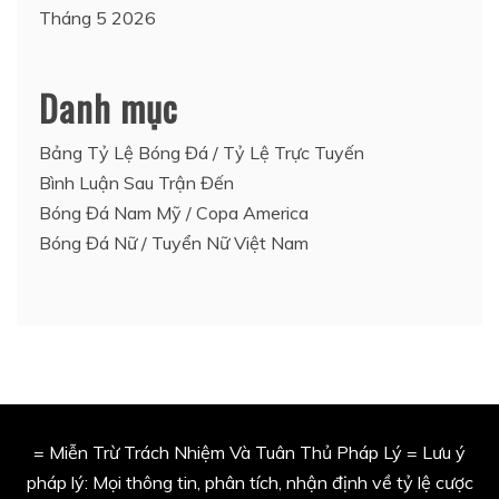
Tháng 5 2026
Danh mục
Bảng Tỷ Lệ Bóng Đá / Tỷ Lệ Trực Tuyến
Bình Luận Sau Trận Đến
Bóng Đá Nam Mỹ / Copa America
Bóng Đá Nữ / Tuyển Nữ Việt Nam
= Miễn Trừ Trách Nhiệm Và Tuân Thủ Pháp Lý = Lưu ý
pháp lý: Mọi thông tin, phân tích, nhận định về tỷ lệ cược