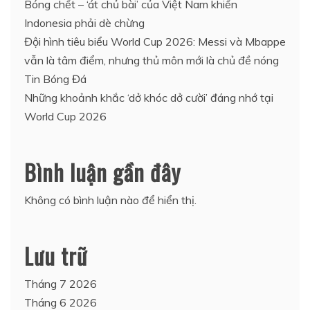
Bóng chết – ‘át chủ bài’ của Việt Nam khiến
Indonesia phải dè chừng
Đội hình tiêu biểu World Cup 2026: Messi và Mbappe
vẫn là tâm điểm, nhưng thủ môn mới là chủ đề nóng
Tin Bóng Đá
Những khoảnh khắc ‘dở khóc dở cười’ đáng nhớ tại
World Cup 2026
Bình luận gần đây
Không có bình luận nào để hiển thị.
Lưu trữ
Tháng 7 2026
Tháng 6 2026