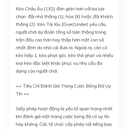
Kèo Châu Âu (1X2) đơn giản hơn với ba lựa
chọn: đội nhà thắng (1), hòa (X) hoặc đội khách
thắng (2). Kèo Tài Xỉu (Over/Under) yêu cầu
người chơi dự đoán tổng số bàn thắng trong
trận đấu cao hơn hay thấp hơn một con số
nhất định do nhà cái đưa ra. Ngoài ra, còn có
kèo hiệp 1, kèo phạt góc, kèo thẻ phạt và nhiều
loại kèo đặc biệt khác phục vụ nhu cầu đa
dạng của người chơi.
== Tiêu Chí Đánh Giá Trang Cược Bóng Đá Uy
Tín ==
Giấy phép hoạt động là yếu tố quan trọng nhất
khi đánh giá một trang cược bóng đá có uy tín
hay không. Các tổ chức cấp phép nổi tiếng bao