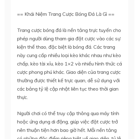
== Khái Niệm Trang Cược Bóng Đá Là Gì ==
Trang cược bóng đá là nền tảng trực tuyến cho
phép người dùng tham gia đặt cược vào các sự
kiện thể thao, đặc biệt là bóng đá. Các trang
này cung cấp nhiều loại kèo khác nhau như kèo
chấp, kèo tài xỉu, kèo 1×2 và nhiều hình thức cá
cược phong phú khác. Giao diện của trang cược
thường được thiết kế trực quan, dễ sử dụng với
các bảng tỷ lệ cập nhật liên tục theo thời gian
thực.
Người chơi có thể truy cập thông qua máy tính
hoặc ứng dụng di động, giúp việc đặt cược trở
nên thuận tiện hơn bao giờ hết. Mỗi nền tảng
có những đặc điểm riêng biệt về giao diện, tỷ lệ