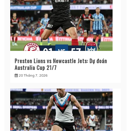
Preston Lions vs Newcastle Jets: Dự đoán
Australia Cup 21/7
20 Tháng 7, 2026