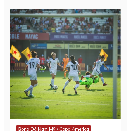
Bóng Đá Nam Mỹ / Copa America