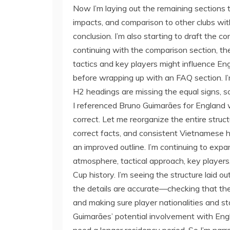
Now I’m laying out the remaining sections to
impacts, and comparison to other clubs wi
conclusion. I’m also starting to draft the 
continuing with the comparison section, th
tactics and key players might influence E
before wrapping up with an FAQ section. I’
H2 headings are missing the equal signs, so
I referenced Bruno Guimarães for England wh
correct. Let me reorganize the entire struc
correct facts, and consistent Vietnamese h
an improved outline. I’m continuing to exp
atmosphere, tactical approach, key player
Cup history. I’m seeing the structure laid o
the details are accurate—checking that the
and making sure player nationalities and sta
Guimarães’ potential involvement with Engl