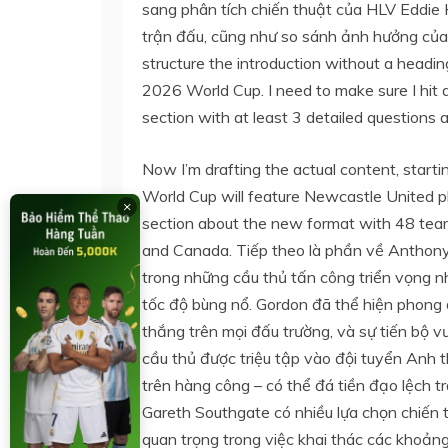
sang phân tích chiến thuật của HLV Eddie
trận đấu, cũng như so sánh ảnh hưởng của c
structure the introduction without a headin
2026 World Cup. I need to make sure I hit a
section with at least 3 detailed questions
Now I’m drafting the actual content, start
World Cup will feature Newcastle United pl
×
section about the new format with 48 team
and Canada. Tiếp theo là phần về Anthony
trong những cầu thủ tấn công triển vọng n
tốc độ bùng nổ. Gordon đã thể hiện phong
thắng trên mọi đấu trường, và sự tiến bộ 
cầu thủ được triệu tập vào đội tuyển Anh t
trên hàng công – có thể đá tiền đạo lệch tr
Gareth Southgate có nhiều lựa chọn chiến t
quan trọng trong việc khai thác các khoảng 