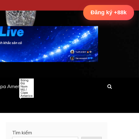
Đăng ký +88k
Bóng
Đá
pa America
Nam
Mỹ /
Copa
America
Tìm kiếm