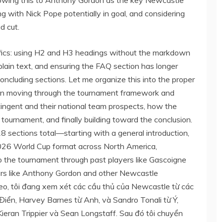
rrowing this to Anthony Gordon as the key Newcastle
g with Nick Pope potentially in goal, and considering
d cut.
cifics: using H2 and H3 headings without the markdown
plain text, and ensuring the FAQ section has longer
cluding sections. Let me organize this into the proper
 then moving through the tournament framework and
ingent and their national team prospects, how the
 tournament, and finally building toward the conclusion.
18 sections total—starting with a general introduction,
026 World Cup format across North America,
o the tournament through past players like Gascoigne
ers like Anthony Gordon and other Newcastle
heo, tôi đang xem xét các cầu thủ của Newcastle từ các
Điển, Harvey Barnes từ Anh, và Sandro Tonali từ Ý,
ieran Trippier và Sean Longstaff. Sau đó tôi chuyển