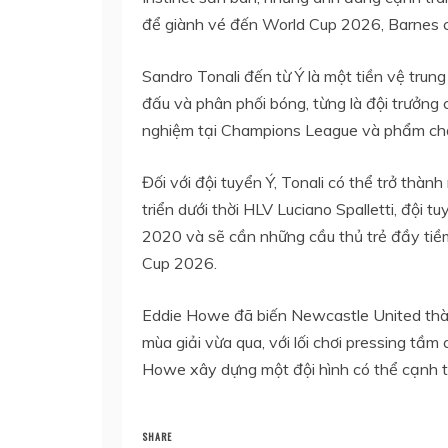
để giành vé đến World Cup 2026, Barnes cầ
Sandro Tonali đến từ Ý là một tiền vệ tru
đấu và phân phối bóng, từng là đội trưởng
nghiệm tại Champions League và phẩm chấ
Đối với đội tuyển Ý, Tonali có thể trở thàn
triển dưới thời HLV Luciano Spalletti, đội t
2020 và sẽ cần những cầu thủ trẻ đầy tiềm
Cup 2026.
Eddie Howe đã biến Newcastle United thà
mùa giải vừa qua, với lối chơi pressing tầ
Howe xây dựng một đội hình có thể cạnh t
SHARE