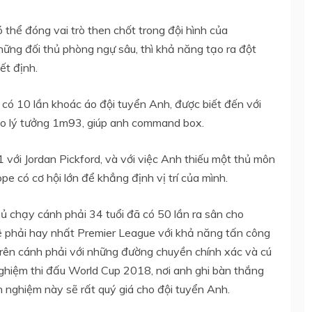
thể đóng vai trò then chốt trong đội hình của
hững đối thủ phòng ngự sâu, thì khả năng tạo ra đột
ết định.
 có 10 lần khoác áo đội tuyển Anh, được biết đến với
o lý tưởng 1m93, giúp anh command box.
1 với Jordan Pickford, và với việc Anh thiếu một thủ môn
e có cơ hội lớn để khẳng định vị trí của mình.
hủ chạy cánh phải 34 tuổi đã có 50 lần ra sân cho
 phải hay nhất Premier League với khả năng tấn công
 trên cánh phải với những đường chuyền chính xác và cú
ghiệm thi đấu World Cup 2018, nơi anh ghi bàn thắng
 nghiệm này sẽ rất quý giá cho đội tuyển Anh.