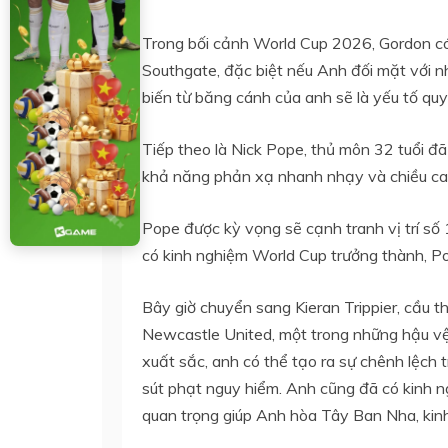
Trong bối cảnh World Cup 2026, Gordon có 
Southgate, đặc biệt nếu Anh đối mặt với n
biến từ băng cánh của anh sẽ là yếu tố quy
Tiếp theo là Nick Pope, thủ môn 32 tuổi đã
khả năng phản xạ nhanh nhạy và chiều ca
Pope được kỳ vọng sẽ cạnh tranh vị trí số 
có kinh nghiệm World Cup trưởng thành, Pop
Bây giờ chuyển sang Kieran Trippier, cầu t
Newcastle United, một trong những hậu vệ
xuất sắc, anh có thể tạo ra sự chênh lệch
sút phạt nguy hiểm. Anh cũng đã có kinh n
quan trọng giúp Anh hòa Tây Ban Nha, kinh