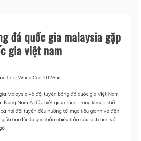
ng đá quốc gia malaysia gặp
c gia việt nam
òng Loại World Cup 2026 =
gia Malaysia và đội tuyển bóng đá quốc gia Việt Nam
ực Đông Nam Á đặc biệt quan tâm. Trong khuôn khổ
cả hai đội tuyển đều hướng tới mục tiêu giành vé đến
 giữa hai đội đã ghi nhận nhiều trận cầu kịch tính với
gờ.