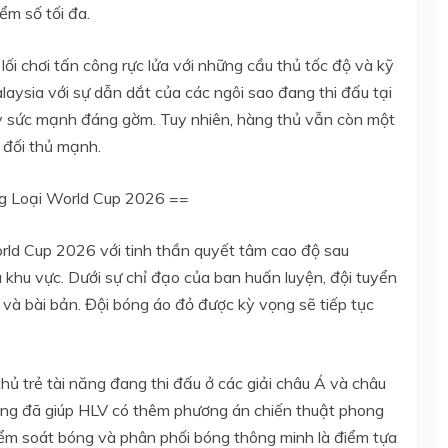
ểm số tối đa.
ối chơi tấn công rực lửa với những cầu thủ tốc độ và kỹ
aysia với sự dẫn dắt của các ngôi sao đang thi đấu tại
ấy sức mạnh đáng gờm. Tuy nhiên, hàng thủ vẫn còn một
 đối thủ mạnh.
g Loại World Cup 2026 ==
rld Cup 2026 với tinh thần quyết tâm cao độ sau
 khu vực. Dưới sự chỉ đạo của ban huấn luyện, đội tuyển
 và bài bản. Đội bóng áo đỏ được kỳ vọng sẽ tiếp tục
hủ trẻ tài năng đang thi đấu ở các giải châu Á và châu
hương đã giúp HLV có thêm phương án chiến thuật phong
kiểm soát bóng và phân phối bóng thông minh là điểm tựa