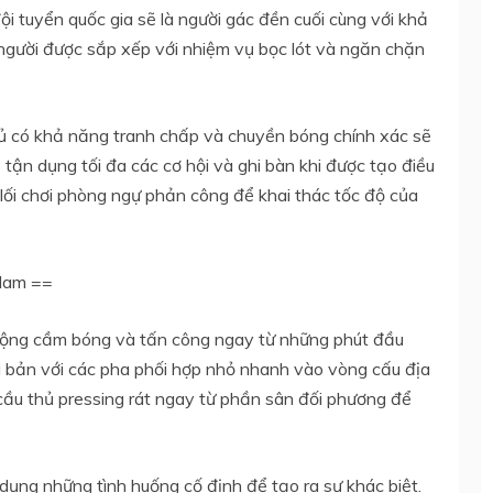
i tuyển quốc gia sẽ là người gác đền cuối cùng với khả
gười được sắp xếp với nhiệm vụ bọc lót và ngăn chặn
ủ có khả năng tranh chấp và chuyền bóng chính xác sẽ
 tận dụng tối đa các cơ hội và ghi bàn khi được tạo điều
lối chơi phòng ngự phản công để khai thác tốc độ của
 Nam ==
động cầm bóng và tấn công ngay từ những phút đầu
ài bản với các pha phối hợp nhỏ nhanh vào vòng cấu địa
cầu thủ pressing rát ngay từ phần sân đối phương để
ụng những tình huống cố định để tạo ra sự khác biệt.