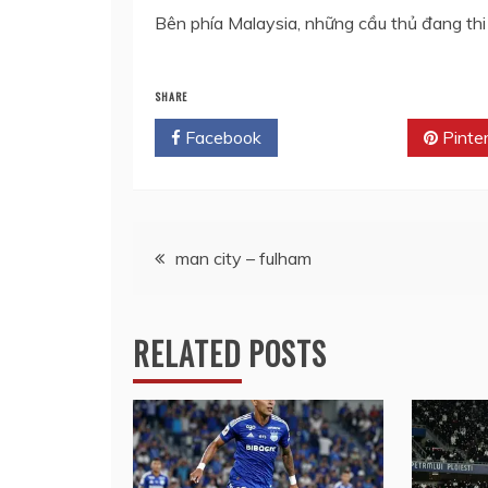
Bên phía Malaysia, những cầu thủ đang thi
SHARE
Facebook
Twitter
Pinte
Điều
man city – fulham
hướng
RELATED POSTS
bài
viết