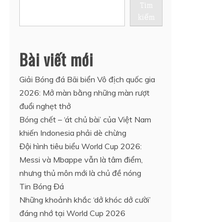
Tìm
kiếm
Bài viết mới
Giải Bóng đá Bãi biển Vô địch quốc gia
2026: Mở màn bằng những màn rượt
đuổi nghẹt thở
Bóng chết – ‘át chủ bài’ của Việt Nam
khiến Indonesia phải dè chừng
Đội hình tiêu biểu World Cup 2026:
Messi và Mbappe vẫn là tâm điểm,
nhưng thủ môn mới là chủ đề nóng
Tin Bóng Đá
Những khoảnh khắc ‘dở khóc dở cười’
đáng nhớ tại World Cup 2026