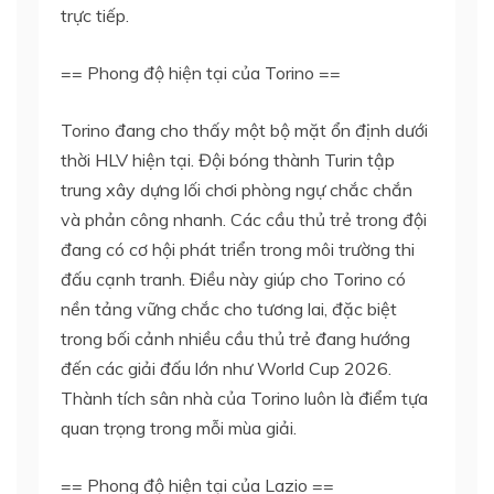
trực tiếp.
== Phong độ hiện tại của Torino ==
Torino đang cho thấy một bộ mặt ổn định dưới
thời HLV hiện tại. Đội bóng thành Turin tập
trung xây dựng lối chơi phòng ngự chắc chắn
và phản công nhanh. Các cầu thủ trẻ trong đội
đang có cơ hội phát triển trong môi trường thi
đấu cạnh tranh. Điều này giúp cho Torino có
nền tảng vững chắc cho tương lai, đặc biệt
trong bối cảnh nhiều cầu thủ trẻ đang hướng
đến các giải đấu lớn như World Cup 2026.
Thành tích sân nhà của Torino luôn là điểm tựa
quan trọng trong mỗi mùa giải.
== Phong độ hiện tại của Lazio ==