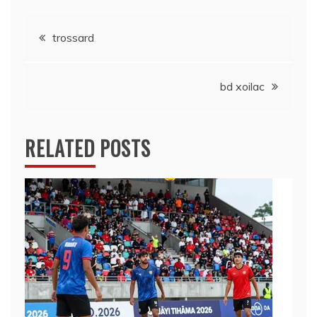
Điều
trossard
hướng
bd xoilac
bài
viết
RELATED POSTS