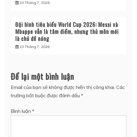
23 Tháng 7, 2026
Đội hình tiêu biểu World Cup 2026: Messi và
Mbappe vẫn là tâm điểm, nhưng thủ môn mới
là chủ đề nóng
23 Tháng 7, 2026
Để lại một bình luận
Email của bạn sẽ không được hiển thị công khai.
Các
trường bắt buộc được đánh dấu
*
Bình luận
*