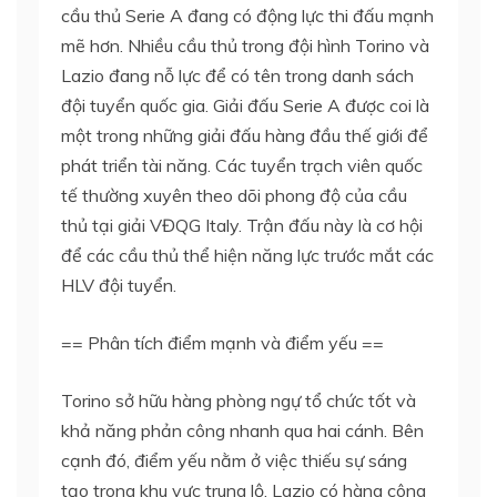
cầu thủ Serie A đang có động lực thi đấu mạnh
mẽ hơn. Nhiều cầu thủ trong đội hình Torino và
Lazio đang nỗ lực để có tên trong danh sách
đội tuyển quốc gia. Giải đấu Serie A được coi là
một trong những giải đấu hàng đầu thế giới để
phát triển tài năng. Các tuyển trạch viên quốc
tế thường xuyên theo dõi phong độ của cầu
thủ tại giải VĐQG Italy. Trận đấu này là cơ hội
để các cầu thủ thể hiện năng lực trước mắt các
HLV đội tuyển.
== Phân tích điểm mạnh và điểm yếu ==
Torino sở hữu hàng phòng ngự tổ chức tốt và
khả năng phản công nhanh qua hai cánh. Bên
cạnh đó, điểm yếu nằm ở việc thiếu sự sáng
tạo trong khu vực trung lộ. Lazio có hàng công