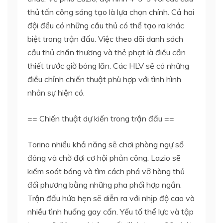
thủ tấn công sáng tạo là lựa chọn chính. Cả hai
đội đều có những cầu thủ có thể tạo ra khác
biệt trong trận đấu. Việc theo dõi danh sách
cầu thủ chấn thương và thẻ phạt là điều cần
thiết trước giờ bóng lăn. Các HLV sẽ có những
điều chỉnh chiến thuật phù hợp với tình hình
nhân sự hiện có.
== Chiến thuật dự kiến trong trận đấu ==
Torino nhiều khả năng sẽ chơi phòng ngự số
đông và chờ đợi cơ hội phản công. Lazio sẽ
kiểm soát bóng và tìm cách phá vỡ hàng thủ
đối phương bằng những pha phối hợp ngắn.
Trận đấu hứa hẹn sẽ diễn ra với nhịp độ cao và
nhiều tình huống gay cấn. Yếu tố thể lực và tập