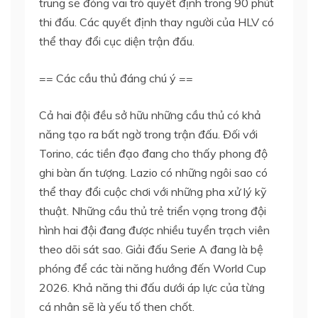
trung sẽ đóng vai trò quyết định trong 90 phút
thi đấu. Các quyết định thay người của HLV có
thể thay đổi cục diện trận đấu.
== Các cầu thủ đáng chú ý ==
Cả hai đội đều sở hữu những cầu thủ có khả
năng tạo ra bất ngờ trong trận đấu. Đối với
Torino, các tiền đạo đang cho thấy phong độ
ghi bàn ấn tượng. Lazio có những ngôi sao có
thể thay đổi cuộc chơi với những pha xử lý kỹ
thuật. Những cầu thủ trẻ triển vọng trong đội
hình hai đội đang được nhiều tuyển trạch viên
theo dõi sát sao. Giải đấu Serie A đang là bệ
phóng để các tài năng hướng đến World Cup
2026. Khả năng thi đấu dưới áp lực của từng
cá nhân sẽ là yếu tố then chốt.