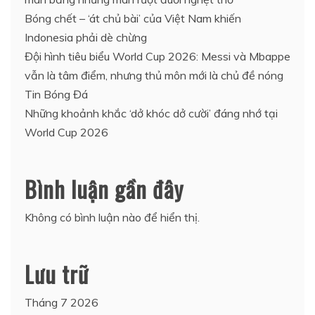
Bóng chết – ‘át chủ bài’ của Việt Nam khiến
Indonesia phải dè chừng
Đội hình tiêu biểu World Cup 2026: Messi và Mbappe
vẫn là tâm điểm, nhưng thủ môn mới là chủ đề nóng
Tin Bóng Đá
Những khoảnh khắc ‘dở khóc dở cười’ đáng nhớ tại
World Cup 2026
Bình luận gần đây
Không có bình luận nào để hiển thị.
Lưu trữ
Tháng 7 2026