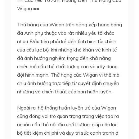
Wigan ==
Thứ hạng của Wigan trên bảng xếp hạng bóng
đá Anh phụ thuộc vào rất nhiều yếu tố khác
nhau. Đầu tiên phải kể đến tình hình tài chính
của câu lạc bộ, khi những khó khăn về kinh tế
đã ảnh hưởng nghiêm trọng đến khả năng
chiêu mộ cầu thủ chất lượng cao và xây dựng
đội hình mạnh. Thứ hạng của Wigan vì thế mà
chịu ảnh hưởng trực tiếp từ quyết định chuyển
nhượng và chiến thuật của ban huấn luyện.
Ngoài ra, hệ thống huấn luyện trẻ của Wigan
cũng đóng vai trò quan trọng trong việc tạo ra
nguồn cầu thủ nội địa chất lượng, giúp câu lạc
bộ tiết kiệm chi phí và duy trì sức cạnh tranh ở