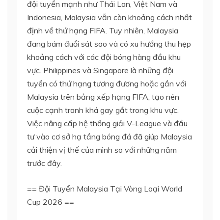
đội tuyển mạnh như Thái Lan, Việt Nam và
Indonesia, Malaysia vẫn còn khoảng cách nhất
định về thứ hạng FIFA. Tuy nhiên, Malaysia
đang bám đuổi sát sao và có xu hướng thu hẹp
khoảng cách với các đội bóng hàng đầu khu
vực. Philippines và Singapore là những đội
tuyển có thứ hạng tương đương hoặc gần với
Malaysia trên bảng xếp hạng FIFA, tạo nên
cuộc cạnh tranh khá gay gắt trong khu vực.
Việc nâng cấp hệ thống giải V-League và đầu
tư vào cơ sở hạ tầng bóng đá đã giúp Malaysia
cải thiện vị thế của mình so với những năm
trước đây.
== Đội Tuyển Malaysia Tại Vòng Loại World
Cup 2026 ==