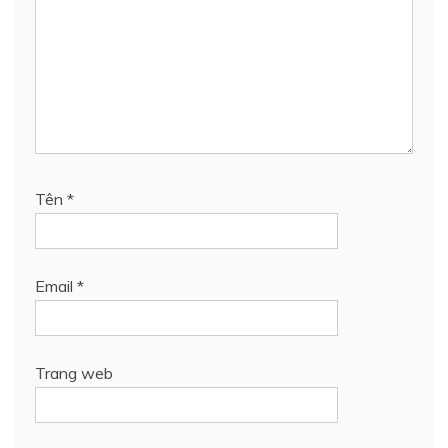
Tên
*
Email
*
Trang web