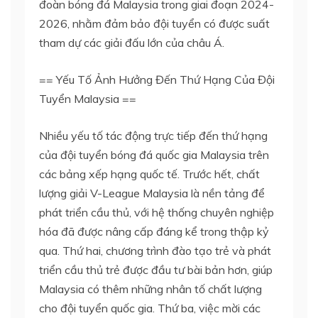
đoàn bóng đá Malaysia trong giai đoạn 2024-
2026, nhằm đảm bảo đội tuyển có được suất
tham dự các giải đấu lớn của châu Á.
== Yếu Tố Ảnh Hưởng Đến Thứ Hạng Của Đội
Tuyển Malaysia ==
Nhiều yếu tố tác động trực tiếp đến thứ hạng
của đội tuyển bóng đá quốc gia Malaysia trên
các bảng xếp hạng quốc tế. Trước hết, chất
lượng giải V-League Malaysia là nền tảng để
phát triển cầu thủ, với hệ thống chuyên nghiệp
hóa đã được nâng cấp đáng kể trong thập kỷ
qua. Thứ hai, chương trình đào tạo trẻ và phát
triển cầu thủ trẻ được đầu tư bài bản hơn, giúp
Malaysia có thêm những nhân tố chất lượng
cho đội tuyển quốc gia. Thứ ba, việc mời các