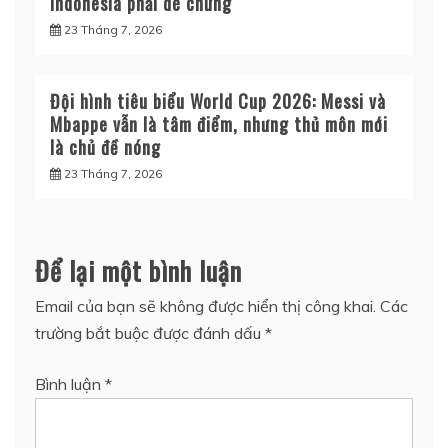
Indonesia phải dè chừng
23 Tháng 7, 2026
Đội hình tiêu biểu World Cup 2026: Messi và
Mbappe vẫn là tâm điểm, nhưng thủ môn mới
là chủ đề nóng
23 Tháng 7, 2026
Để lại một bình luận
Email của bạn sẽ không được hiển thị công khai.
Các
trường bắt buộc được đánh dấu
*
Bình luận
*