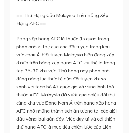
== Thứ Hạng Của Malaysia Trên Bảng Xếp
Hạng AFC ==
Bảng xếp hạng AFC là thước đo quan trọng
phản ánh vị thế của các đội tuyển trong khu
vực châu Á. Đội tuyển Malaysia hiện đang xếp
ở nửa trên bảng xếp hạng AFC, cụ thể là trong
top 25-30 khu vực. Thứ hạng này phản ánh
đúng năng lực thực tế của đội tuyển khi so
sánh với toàn bộ 47 quốc gia và vùng lãnh thổ
thuộc AFC. Malaysia đã vượt qua nhiều đối thủ
cùng khu vực Đông Nam Á trên bảng xếp hạng
AFC nhờ những thành tích ấn tượng tại các giải
đấu vòng loại gần đây. Việc duy trì và cải thiện
thứ hạng AFC là mục tiêu chiến lược của Liên