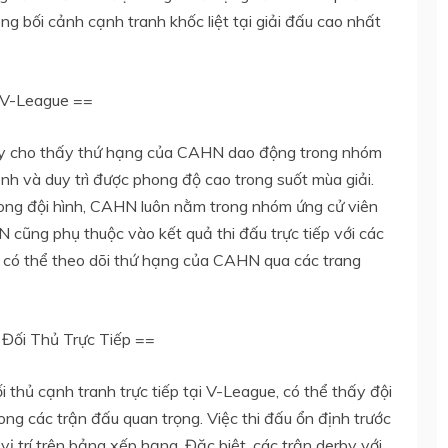
ng bối cảnh cạnh tranh khốc liệt tại giải đấu cao nhất
 V-League ==
y cho thấy thứ hạng của CAHN dao động trong nhóm
ịnh và duy trì được phong độ cao trong suốt mùa giải.
trong đội hình, CAHN luôn nằm trong nhóm ứng cử viên
 cũng phụ thuộc vào kết quả thi đấu trực tiếp với các
ộ có thể theo dõi thứ hạng của CAHN qua các trang
Đối Thủ Trực Tiếp ==
thủ cạnh tranh trực tiếp tại V-League, có thể thấy đội
ng các trận đấu quan trọng. Việc thi đấu ổn định trước
 trí trên bảng xếp hạng. Đặc biệt, các trận derby với