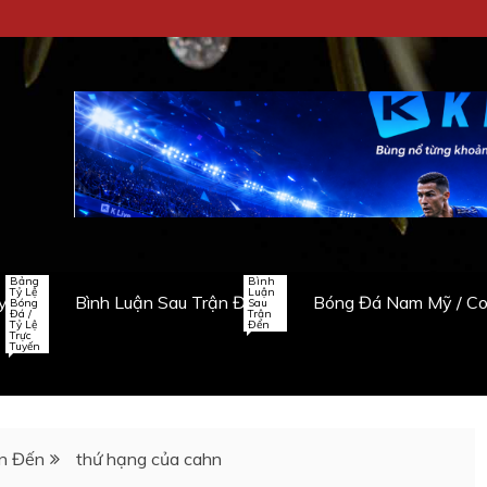
Bảng
Bình
Tỷ Lệ
Luận
uyến
Bình Luận Sau Trận Đến
Bóng Đá Nam Mỹ / Co
Bóng
Sau
Đá /
Trận
Tỷ Lệ
Đến
Trực
Tuyến
ận Đến
thứ hạng của cahn