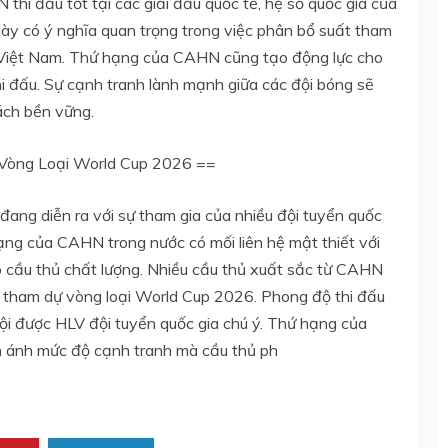
hi đấu tốt tại các giải đấu quốc tế, hệ số quốc gia của
này có ý nghĩa quan trọng trong việc phân bổ suất tham
ộ Việt Nam. Thứ hạng của CAHN cũng tạo động lực cho
hi đấu. Sự cạnh tranh lành mạnh giữa các đội bóng sẽ
ách bền vững.
Vòng Loại World Cup 2026 ==
ang diễn ra với sự tham gia của nhiều đội tuyển quốc
hạng của CAHN trong nước có mối liên hệ mật thiết với
p cầu thủ chất lượng. Nhiều cầu thủ xuất sắc từ CAHN
để tham dự vòng loại World Cup 2026. Phong độ thi đấu
hội được HLV đội tuyển quốc gia chú ý. Thứ hạng của
ánh mức độ cạnh tranh mà cầu thủ ph