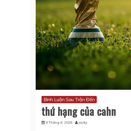
Bình Luận Sau Trận Đến
thứ hạng của cahn
9 Tháng 6, 2026
jacky