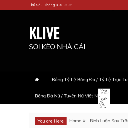
Skip
Thứ Sáu, Tháng 8 07, 2026
to
content
KLIVE
SOI KÈO NHÀ CÁI
Bảng Tỷ Lệ Bóng Đá / Tỷ Lệ Trực T
Bóng
Đá Nữ
Bóng Đá Nữ / Tuyển Nữ Việt Nam
/
Tuyển
Nữ
Việt
Nam
Home
Bình Luận Sau Tr
You are Here