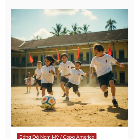
Bóng Đá Nam Mỹ / Copa America