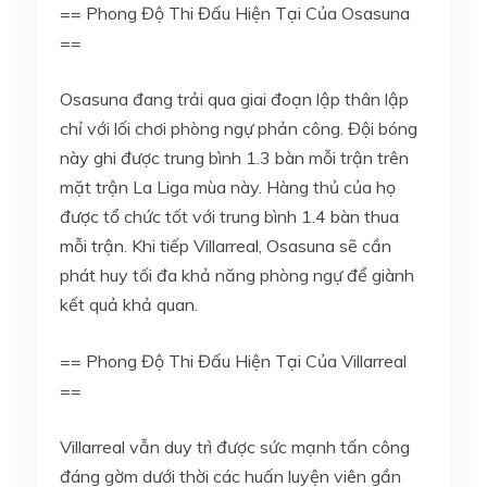
== Phong Độ Thi Đấu Hiện Tại Của Osasuna
==
Osasuna đang trải qua giai đoạn lập thân lập
chỉ với lối chơi phòng ngự phản công. Đội bóng
này ghi được trung bình 1.3 bàn mỗi trận trên
mặt trận La Liga mùa này. Hàng thủ của họ
được tổ chức tốt với trung bình 1.4 bàn thua
mỗi trận. Khi tiếp Villarreal, Osasuna sẽ cần
phát huy tối đa khả năng phòng ngự để giành
kết quả khả quan.
== Phong Độ Thi Đấu Hiện Tại Của Villarreal
==
Villarreal vẫn duy trì được sức mạnh tấn công
đáng gờm dưới thời các huấn luyện viên gần