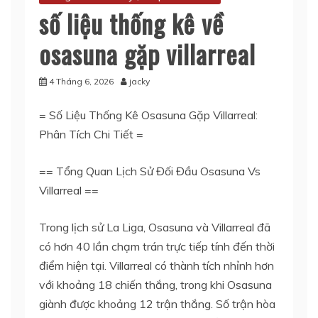
số liệu thống kê về
osasuna gặp villarreal
4 Tháng 6, 2026
jacky
= Số Liệu Thống Kê Osasuna Gặp Villarreal:
Phân Tích Chi Tiết =
== Tổng Quan Lịch Sử Đối Đầu Osasuna Vs
Villarreal ==
Trong lịch sử La Liga, Osasuna và Villarreal đã
có hơn 40 lần chạm trán trực tiếp tính đến thời
điểm hiện tại. Villarreal có thành tích nhỉnh hơn
với khoảng 18 chiến thắng, trong khi Osasuna
giành được khoảng 12 trận thắng. Số trận hòa