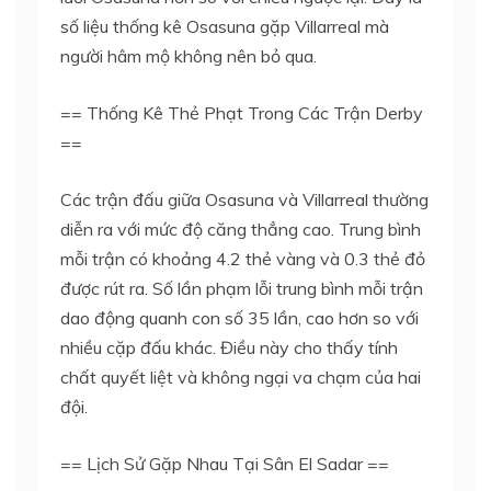
số liệu thống kê Osasuna gặp Villarreal mà
người hâm mộ không nên bỏ qua.
== Thống Kê Thẻ Phạt Trong Các Trận Derby
==
Các trận đấu giữa Osasuna và Villarreal thường
diễn ra với mức độ căng thẳng cao. Trung bình
mỗi trận có khoảng 4.2 thẻ vàng và 0.3 thẻ đỏ
được rút ra. Số lần phạm lỗi trung bình mỗi trận
dao động quanh con số 35 lần, cao hơn so với
nhiều cặp đấu khác. Điều này cho thấy tính
chất quyết liệt và không ngại va chạm của hai
đội.
== Lịch Sử Gặp Nhau Tại Sân El Sadar ==