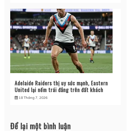
Adelaide Raiders thị uy sức mạnh, Eastern
United lại nếm trái đắng trên đất khách
18 Tháng 7, 2026
Để lại một bình luận