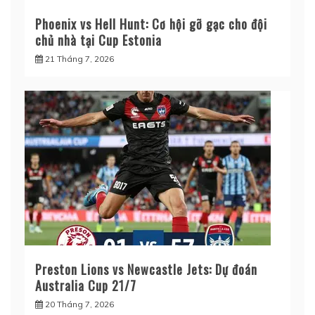
Phoenix vs Hell Hunt: Cơ hội gỡ gạc cho đội
chủ nhà tại Cup Estonia
21 Tháng 7, 2026
Preston Lions vs Newcastle Jets: Dự đoán
Australia Cup 21/7
20 Tháng 7, 2026