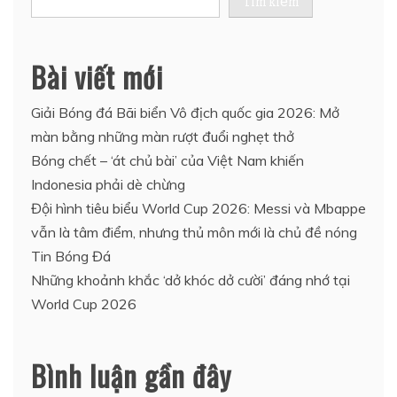
Tìm kiếm
Bài viết mới
Giải Bóng đá Bãi biển Vô địch quốc gia 2026: Mở
màn bằng những màn rượt đuổi nghẹt thở
Bóng chết – ‘át chủ bài’ của Việt Nam khiến
Indonesia phải dè chừng
Đội hình tiêu biểu World Cup 2026: Messi và Mbappe
vẫn là tâm điểm, nhưng thủ môn mới là chủ đề nóng
Tin Bóng Đá
Những khoảnh khắc ‘dở khóc dở cười’ đáng nhớ tại
World Cup 2026
Bình luận gần đây