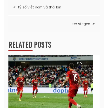
Điều
tỷ số việt nam và thái lan
hướng
ter stegen
bài
viết
RELATED POSTS