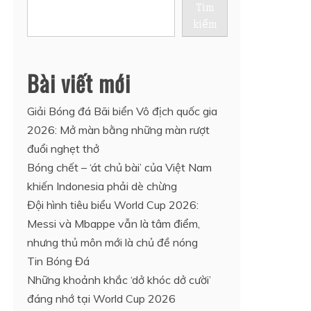
Tìm
kiếm
Bài viết mới
Giải Bóng đá Bãi biển Vô địch quốc gia
2026: Mở màn bằng những màn rượt
đuổi nghẹt thở
Bóng chết – ‘át chủ bài’ của Việt Nam
khiến Indonesia phải dè chừng
Đội hình tiêu biểu World Cup 2026:
Messi và Mbappe vẫn là tâm điểm,
nhưng thủ môn mới là chủ đề nóng
Tin Bóng Đá
Những khoảnh khắc ‘dở khóc dở cười’
đáng nhớ tại World Cup 2026