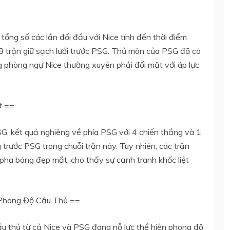
tổng số các lần đối đầu với Nice tính đến thời điểm
g 8 trận giữ sạch lưới trước PSG. Thủ môn của PSG đã có
ng phòng ngự Nice thường xuyên phải đối mặt với áp lực
t ==
G, kết quả nghiêng về phía PSG với 4 chiến thắng và 1
 trước PSG trong chuỗi trận này. Tuy nhiên, các trận
 pha bóng đẹp mắt, cho thấy sự cạnh tranh khốc liệt
Phong Độ Cầu Thủ ==
 thủ từ cả Nice và PSG đang nỗ lực thể hiện phong độ