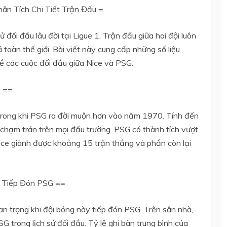
ân Tích Chi Tiết Trận Đấu =
 đối đầu lâu đời tại Ligue 1. Trận đấu giữa hai đội luôn
toàn thế giới. Bài viết này cung cấp những số liệu
về các cuộc đối đầu giữa Nice và PSG.
G ==
rong khi PSG ra đời muộn hơn vào năm 1970. Tính đến
n chạm trán trên mọi đấu trường. PSG có thành tích vượt
Nice giành được khoảng 15 trận thắng và phần còn lại
i Tiếp Đón PSG ==
uan trọng khi đội bóng này tiếp đón PSG. Trên sân nhà,
 trong lịch sử đối đầu. Tỷ lệ ghi bàn trung bình của