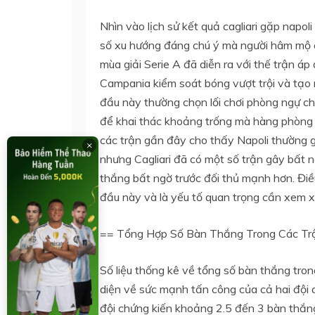
Nhìn vào lịch sử kết quả cagliari gặp napo
số xu hướng đáng chú ý mà người hâm mộ c
mùa giải Serie A đã diễn ra với thế trận áp
Campania kiểm soát bóng vượt trội và tạo r
đầu này thường chọn lối chơi phòng ngự ch
để khai thác khoảng trống mà hàng phòng n
các trận gần đây cho thấy Napoli thường g
×
nhưng Cagliari đã có một số trận gây bất n
thắng bất ngờ trước đối thủ mạnh hơn. Điề
đầu này và là yếu tố quan trọng cần xem xé
== Tổng Hợp Số Bàn Thắng Trong Các Trận
Số liệu thống kê về tổng số bàn thắng tron
diện về sức mạnh tấn công của cả hai đội q
đội chứng kiến khoảng 2.5 đến 3 bàn thắng