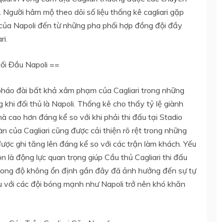
. Người hâm mộ theo dõi số liệu thống kê cagliari gặp
 của Napoli đến từ những pha phối hợp đồng đội đầy
ri.
Đối Đầu Napoli ==
pháo đài bất khả xâm phạm của Cagliari trong những
khi đối thủ là Napoli. Thống kê cho thấy tỷ lệ giành
hà cao hơn đáng kể so với khi phải thi đấu tại Stadio
 của Cagliari cũng được cải thiện rõ rệt trong những
được ghi tăng lên đáng kể so với các trận làm khách. Yếu
ôn là động lực quan trọng giúp Cầu thủ Cagliari thi đấu
phong độ không ổn định gần đây đã ảnh hưởng đến sự tự
ầu với các đội bóng mạnh như Napoli trở nên khó khăn