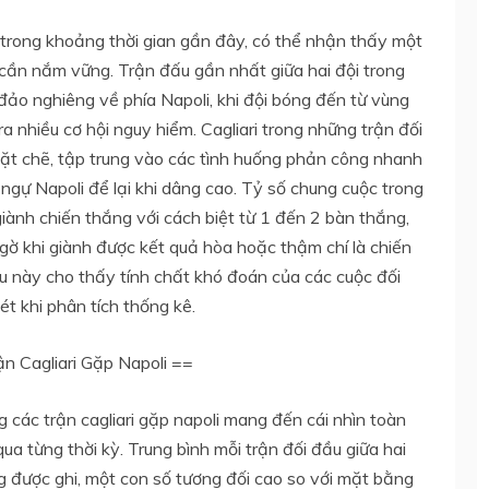
li trong khoảng thời gian gần đây, có thể nhận thấy một
ần nắm vững. Trận đấu gần nhất giữa hai đội trong
 đảo nghiêng về phía Napoli, khi đội bóng đến từ vùng
a nhiều cơ hội nguy hiểm. Cagliari trong những trận đối
ặt chẽ, tập trung vào các tình huống phản công nhanh
gự Napoli để lại khi dâng cao. Tỷ số chung cuộc trong
iành chiến thắng với cách biệt từ 1 đến 2 bàn thắng,
gờ khi giành được kết quả hòa hoặc thậm chí là chiến
u này cho thấy tính chất khó đoán của các cuộc đối
t khi phân tích thống kê.
 Cagliari Gặp Napoli ==
g các trận cagliari gặp napoli mang đến cái nhìn toàn
ua từng thời kỳ. Trung bình mỗi trận đối đầu giữa hai
 được ghi, một con số tương đối cao so với mặt bằng