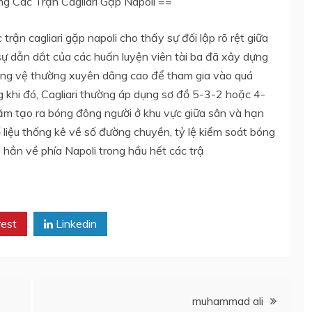
ng Các Trận Cagliari Gặp Napoli ==
 trận cagliari gặp napoli cho thấy sự đối lập rõ rệt giữa
i sự dẫn dắt của các huấn luyện viên tài ba đã xây dựng
trung vệ thường xuyên dâng cao để tham gia vào quá
ng khi đó, Cagliari thường áp dụng sơ đồ 5-3-2 hoặc 4-
hằm tạo ra bóng đông người ở khu vực giữa sân và hạn
ố liệu thống kê về số đường chuyền, tỷ lệ kiểm soát bóng
hẳn về phía Napoli trong hầu hết các trậ
rest
Linkedin
muhammad ali