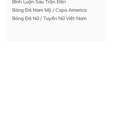
Bình Luận Sau Trận Đến
Bóng Đá Nam Mỹ / Copa America
Bóng Đá Nữ / Tuyển Nữ Việt Nam