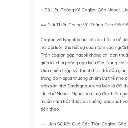
= Số Liệu Thống Kê Cagliari Gặp Napoli: Lị
== Giới Thiệu Chung Về Thành Tích Đối Đầu
Cagliari và Napoli là hai câu lạc bộ có bề d
hai đội luôn thu hút sự quan tâm của ngườ
Trận cagliari gặp napoli không chỉ đơn thuầ
giữa lối chơi phòng ngự kiểu Địa Trung Hải 
Qua nhiều thập kỷ, thành tích đối đầu giữa
trong đó Napoli thường chiếm ưu thế nhờ đội
trên sân nhà Sardegna Arena luôn là đối t
lớn như Napoli. Người hâm mộ đặc biệt quan
muốn nắm bắt được xu hướng, xác suất và 
tiếp theo.
== Lịch Sử Kết Quả Các Trận Cagliari Gặp