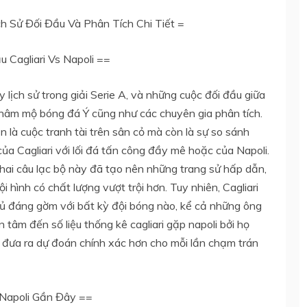
ch Sử Đối Đầu Và Phân Tích Chi Tiết =
 Cagliari Vs Napoli ==
ày lịch sử trong giải Serie A, và những cuộc đối đầu giữa
i hâm mộ bóng đá Ý cũng như các chuyên gia phân tích.
n là cuộc tranh tài trên sân cỏ mà còn là sự so sánh
của Cagliari với lối đá tấn công đầy mê hoặc của Napoli.
 hai câu lạc bộ này đã tạo nên những trang sử hấp dẫn,
 hình có chất lượng vượt trội hơn. Tuy nhiên, Cagliari
hủ đáng gờm với bất kỳ đội bóng nào, kể cả những ông
 tâm đến số liệu thống kê cagliari gặp napoli bởi họ
đưa ra dự đoán chính xác hơn cho mỗi lần chạm trán
 Napoli Gần Đây ==