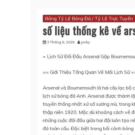
Bảng Tỷ Lệ Bóng Đá / Tỷ Lệ Trực Tuyến
số liệu thống kê về a
3 Tháng 6, 2026
jacky
= Lịch Sử Đối Đầu Arsenal Gặp Bournemout
== Giới Thiệu Tổng Quan Về Mối Lịch Sử =
Arsenal và Bournemouth là hai câu lạc bộ 
lịch sử bóng đá Anh. Arsenal được thành l
truyền thống nhất xứ sở sương mù, trong k
thập niên 1920. Mặc dù khoảng cách về đẳ
những cuộc đối đầu giữa hai đội luôn tạo
đá toàn cầu. Đặc biệt trong bối cảnh bóng