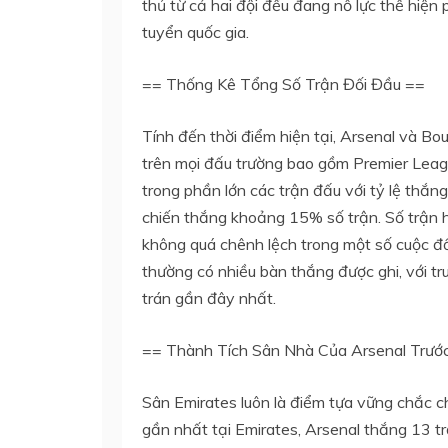
thủ từ cả hai đội đều đang nỗ lực thể hiện
tuyển quốc gia.
== Thống Kê Tổng Số Trận Đối Đầu ==
Tính đến thời điểm hiện tại, Arsenal và B
trên mọi đấu trường bao gồm Premier Leag
trong phần lớn các trận đấu với tỷ lệ thắn
chiến thắng khoảng 15% số trận. Số trận 
không quá chênh lệch trong một số cuộc đối
thường có nhiều bàn thắng được ghi, với t
trán gần đây nhất.
== Thành Tích Sân Nhà Của Arsenal Trướ
Sân Emirates luôn là điểm tựa vững chắc c
gần nhất tại Emirates, Arsenal thắng 13 tr