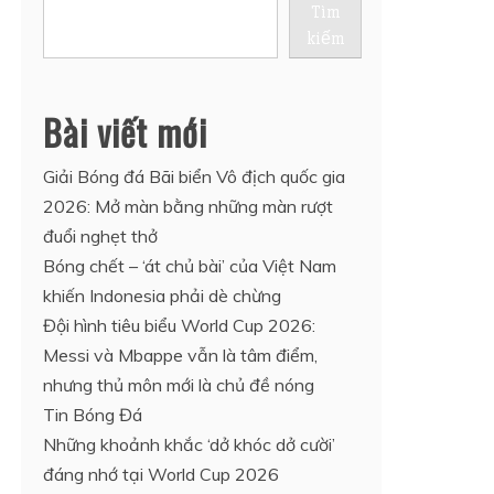
Tìm
kiếm
Bài viết mới
Giải Bóng đá Bãi biển Vô địch quốc gia
2026: Mở màn bằng những màn rượt
đuổi nghẹt thở
Bóng chết – ‘át chủ bài’ của Việt Nam
khiến Indonesia phải dè chừng
Đội hình tiêu biểu World Cup 2026:
Messi và Mbappe vẫn là tâm điểm,
nhưng thủ môn mới là chủ đề nóng
Tin Bóng Đá
Những khoảnh khắc ‘dở khóc dở cười’
đáng nhớ tại World Cup 2026