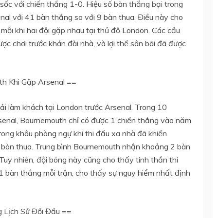
c với chiến thắng 1-0. Hiệu số bàn thắng bại trong
nal với 41 bàn thắng so với 9 bàn thua. Điều này cho
mỗi khi hai đội gặp nhau tại thủ đô London. Các cầu
ược chơi trước khán đài nhà, và lợi thế sân bãi đã được
h Khi Gặp Arsenal ==
i làm khách tại London trước Arsenal. Trong 10
senal, Bournemouth chỉ có được 1 chiến thắng vào năm
trong khâu phòng ngự khi thi đấu xa nhà đã khiến
bàn thua. Trung bình Bournemouth nhận khoảng 2 bàn
Tuy nhiên, đội bóng này cũng cho thấy tinh thần thi
 1 bàn thắng mỗi trận, cho thấy sự nguy hiểm nhất định
 Lịch Sử Đối Đầu ==