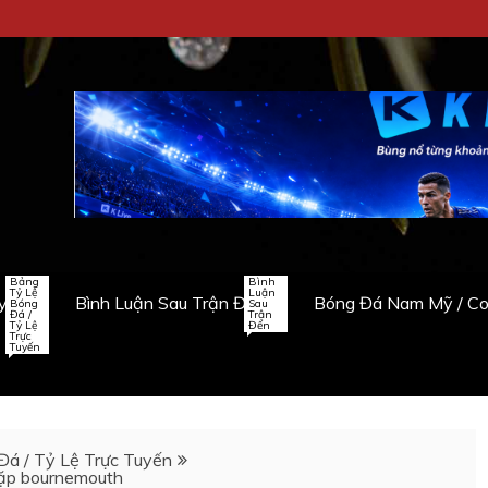
Bảng
Bình
Tỷ Lệ
Luận
uyến
Bình Luận Sau Trận Đến
Bóng Đá Nam Mỹ / Co
Bóng
Sau
Đá /
Trận
Tỷ Lệ
Đến
Trực
Tuyến
Đá / Tỷ Lệ Trực Tuyến
 gặp bournemouth