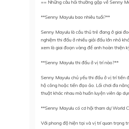
== Những câu hỏi thường gặp về Senny M
**Senny Mayulu bao nhiêu tuổi?**
Senny Mayulu là cầu thủ trẻ đang ở giai đoạ
nghiệm thi đấu ở nhiều giải đấu lớn nhỏ k
xem là giai đoạn vàng để anh hoàn thiện kỹ
**Senny Mayulu thi đấu ở vị trí nào?**
Senny Mayulu chủ yếu thi đấu ở vị trí tiền
hộ công hoặc tiền đạo ảo. Lối chơi đa năng
thuật khác nhau mà huấn luyện viên áp dụn
**Senny Mayulu có cơ hội tham dự World 
Với phong độ hiện tại và vị trí quan trọng