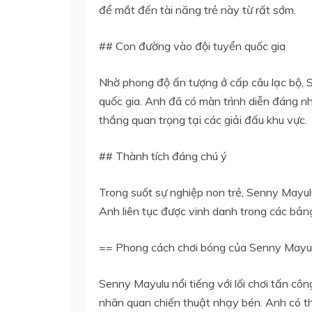
để mắt đến tài năng trẻ này từ rất sớm.
## Con đường vào đội tuyển quốc gia
Nhờ phong độ ấn tượng ở cấp câu lạc bộ, 
quốc gia. Anh đã có màn trình diễn đáng n
thắng quan trọng tại các giải đấu khu vực.
## Thành tích đáng chú ý
Trong suốt sự nghiệp non trẻ, Senny Mayul
Anh liên tục được vinh danh trong các bản
== Phong cách chơi bóng của Senny Mayu
Senny Mayulu nổi tiếng với lối chơi tấn cô
nhãn quan chiến thuật nhạy bén. Anh có thể