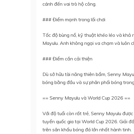
cánh đến vai trò hộ công.
### Điểm mạnh trong lối chơi
Tốc độ bùng nổ, kỹ thuật khéo léo và khả n
Mayulu. Anh không ngại va chạm và luôn ch
### Điểm cần cải thiện
Dù sở hữu tài năng thiên bẩm, Senny Mayu
bóng bằng đầu và sự phân phối bóng trong 
== Senny Mayulu và World Cup 2026 ==
Với độ tuổi còn rất trẻ, Senny Mayulu được
tuyển quốc gia tại World Cup 2026. Giải đấ
trên sân khấu bóng đá lớn nhất hành tinh.