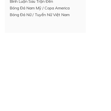
Bình Luận Sau Trận Đến
Bóng Đá Nam Mỹ / Copa America
Bóng Đá Nữ / Tuyển Nữ Việt Nam