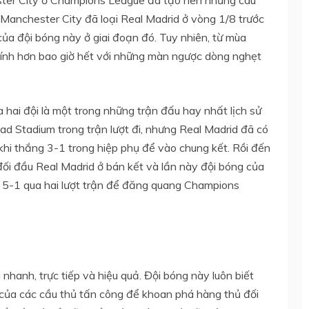
ster City ở Champions League đã tạo nên những câu
Manchester City đã loại Real Madrid ở vòng 1/8 trước
 của đội bóng này ở giai đoạn đó. Tuy nhiên, từ mùa
tính hơn bao giờ hết với những màn ngược dòng nghẹt
ai đội là một trong những trận đấu hay nhất lịch sử
ad Stadium trong trận lượt đi, nhưng Real Madrid đã có
i thắng 3-1 trong hiệp phụ để vào chung kết. Rồi đến
ối đầu Real Madrid ở bán kết và lần này đội bóng của
c 5-1 qua hai lượt trận để đăng quang Champions
 nhanh, trực tiếp và hiệu quả. Đội bóng này luôn biết
 của các cầu thủ tấn công để khoan phá hàng thủ đối