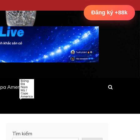
Đăng ký +88k
Bóng
Đá
pa America
Nam
Mỹ /
Copa
America
Tìm kiếm