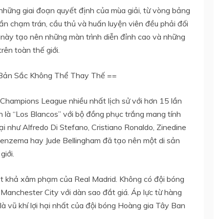
 những giai đoạn quyết định của mùa giải, từ vòng bảng
lần chạm trán, cầu thủ và huấn luyện viên đều phải đối
ều này tạo nên những màn trình diễn đỉnh cao và những
ên toàn thế giới.
i Bản Sắc Không Thể Thay Thế ==
h Champions League nhiều nhất lịch sử với hơn 15 lần
là “Los Blancos” với bộ đồng phục trắng mang tính
ại như Alfredo Di Stefano, Cristiano Ronaldo, Zinedine
im Benzema hay Jude Bellingham đã tạo nên một di sản
giới.
ất khả xâm phạm của Real Madrid. Không có đội bóng
 Manchester City với dàn sao đắt giá. Áp lực từ hàng
là vũ khí lợi hại nhất của đội bóng Hoàng gia Tây Ban