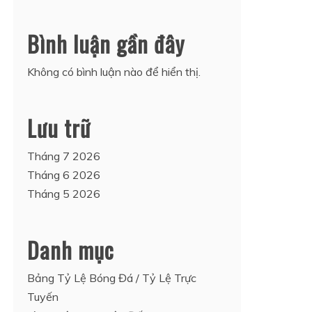
Bình luận gần đây
Không có bình luận nào để hiển thị.
Lưu trữ
Tháng 7 2026
Tháng 6 2026
Tháng 5 2026
Danh mục
Bảng Tỷ Lệ Bóng Đá / Tỷ Lệ Trực
Tuyến