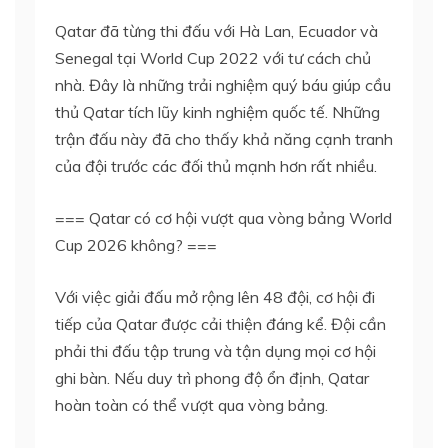
Qatar đã từng thi đấu với Hà Lan, Ecuador và
Senegal tại World Cup 2022 với tư cách chủ
nhà. Đây là những trải nghiệm quý báu giúp cầu
thủ Qatar tích lũy kinh nghiệm quốc tế. Những
trận đấu này đã cho thấy khả năng cạnh tranh
của đội trước các đối thủ mạnh hơn rất nhiều.
=== Qatar có cơ hội vượt qua vòng bảng World
Cup 2026 không? ===
Với việc giải đấu mở rộng lên 48 đội, cơ hội đi
tiếp của Qatar được cải thiện đáng kể. Đội cần
phải thi đấu tập trung và tận dụng mọi cơ hội
ghi bàn. Nếu duy trì phong độ ổn định, Qatar
hoàn toàn có thể vượt qua vòng bảng.