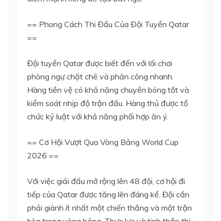
== Phong Cách Thi Đấu Của Đội Tuyển Qatar
==
Đội tuyển Qatar được biết đến với lối chơi
phòng ngự chặt chẽ và phản công nhanh.
Hàng tiền vệ có khả năng chuyền bóng tốt và
kiểm soát nhịp độ trận đấu. Hàng thủ được tổ
chức kỷ luật với khả năng phối hợp ăn ý.
== Cơ Hội Vượt Qua Vòng Bảng World Cup
2026 ==
Với việc giải đấu mở rộng lên 48 đội, cơ hội đi
tiếp của Qatar được tăng lên đáng kể. Đội cần
phải giành ít nhất một chiến thắng và một trận
hòa trong vòng bảng. Thực lực và tinh thần thi