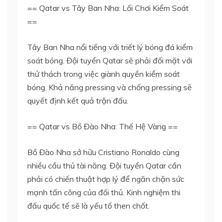
== Qatar vs Tây Ban Nha: Lối Chơi Kiểm Soát
==
Tây Ban Nha nổi tiếng với triết lý bóng đá kiểm
soát bóng. Đội tuyển Qatar sẽ phải đối mặt với
thử thách trong việc giành quyền kiểm soát
bóng. Khả năng pressing và chống pressing sẽ
quyết định kết quả trận đấu.
== Qatar vs Bồ Đào Nha: Thế Hệ Vàng ==
Bồ Đào Nha sở hữu Cristiano Ronaldo cùng
nhiều cầu thủ tài năng. Đội tuyển Qatar cần
phải có chiến thuật hợp lý để ngăn chặn sức
mạnh tấn công của đối thủ. Kinh nghiệm thi
đấu quốc tế sẽ là yếu tố then chốt.