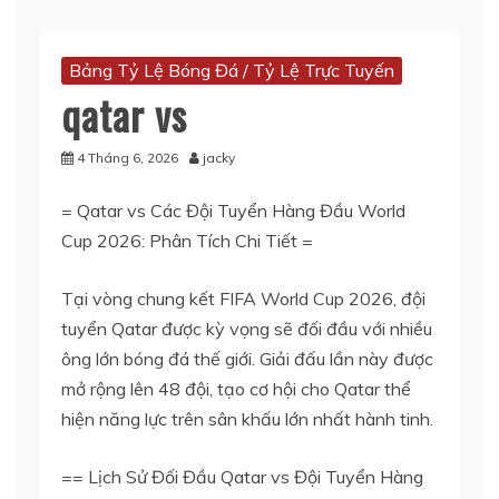
Bảng Tỷ Lệ Bóng Đá / Tỷ Lệ Trực Tuyến
qatar vs
4 Tháng 6, 2026
jacky
= Qatar vs Các Đội Tuyển Hàng Đầu World
Cup 2026: Phân Tích Chi Tiết =
Tại vòng chung kết FIFA World Cup 2026, đội
tuyển Qatar được kỳ vọng sẽ đối đầu với nhiều
ông lớn bóng đá thế giới. Giải đấu lần này được
mở rộng lên 48 đội, tạo cơ hội cho Qatar thể
hiện năng lực trên sân khấu lớn nhất hành tinh.
== Lịch Sử Đối Đầu Qatar vs Đội Tuyển Hàng