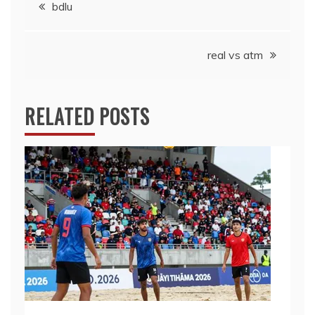
Điều
bdlu
hướng
real vs atm
bài
viết
RELATED POSTS