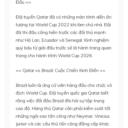
Đầu ==
Đội tuyển Qatar đã có những màn trình diễn ấn
tượng tại World Cup 2022 khi làm chủ nhà. Đội
đã thi đấu cống hiến trước các đối thủ mạnh
như Hà Lan, Ecuador và Senegal. Kinh nghiệm
quý báu từ giải đấu trước sẽ là hành trang quan
trọng cho hành trình World Cup 2026.
== Qatar vs Brazil: Cuộc Chiến Kinh Điển ==
Brazil luôn là ứng cử viên hàng đầu cho chức vô
địch World Cup. Đội tuyển quốc gia Qatar biết
rằng việc đối đầu Brazil đòi hỏi sự tập trung
cao độ. Hàng thủ Qatar cần phải kiểm soát tốt
những ngôi sao tấn công như Neymar, Vinicius
Junior và các cầu thủ tấn công đẳng cấp khác.