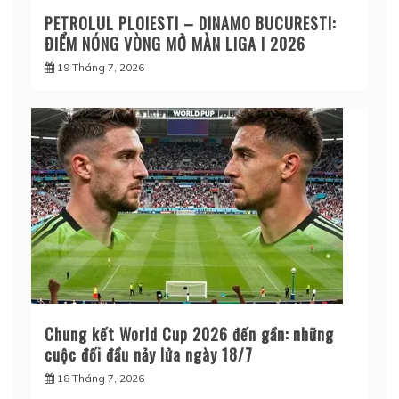
PETROLUL PLOIESTI – DINAMO BUCURESTI:
ĐIỂM NÓNG VÒNG MỞ MÀN LIGA I 2026
19 Tháng 7, 2026
Chung kết World Cup 2026 đến gần: những
cuộc đối đầu nảy lửa ngày 18/7
18 Tháng 7, 2026