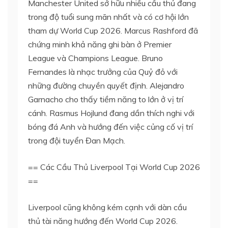
Manchester United sở hữu nhiều cầu thủ đang
trong độ tuổi sung mãn nhất và có cơ hội lớn
tham dự World Cup 2026. Marcus Rashford đã
chứng minh khả năng ghi bàn ở Premier
League và Champions League. Bruno
Fernandes là nhạc trưởng của Quỷ đỏ với
những đường chuyền quyết định. Alejandro
Garnacho cho thấy tiềm năng to lớn ở vị trí
cánh. Rasmus Hojlund đang dần thích nghi với
bóng đá Anh và hướng đến việc củng cố vị trí
trong đội tuyển Đan Mạch.
== Các Cầu Thủ Liverpool Tại World Cup 2026
==
Liverpool cũng không kém cạnh với dàn cầu
thủ tài năng hướng đến World Cup 2026.