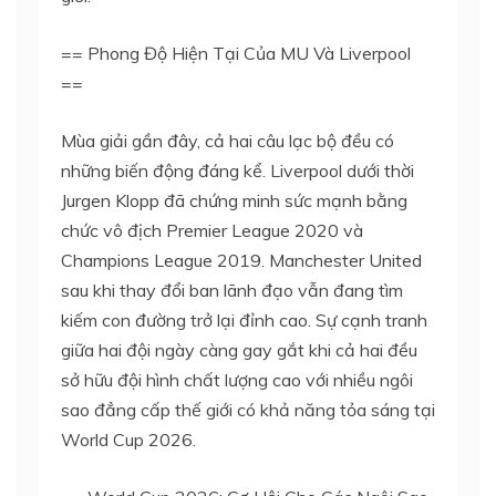
== Phong Độ Hiện Tại Của MU Và Liverpool
==
Mùa giải gần đây, cả hai câu lạc bộ đều có
những biến động đáng kể. Liverpool dưới thời
Jurgen Klopp đã chứng minh sức mạnh bằng
chức vô địch Premier League 2020 và
Champions League 2019. Manchester United
sau khi thay đổi ban lãnh đạo vẫn đang tìm
kiếm con đường trở lại đỉnh cao. Sự cạnh tranh
giữa hai đội ngày càng gay gắt khi cả hai đều
sở hữu đội hình chất lượng cao với nhiều ngôi
sao đẳng cấp thế giới có khả năng tỏa sáng tại
World Cup 2026.