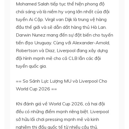
Mohamed Salah tiếp tục thể hiện phong độ
chói sáng và là niềm hy vọng lớn nhất của đội
tuyển Ai Cập. Virgil van Dijk là trung vệ hàng
đầu thế giới và sẽ dẫn dắt hàng thủ Hà Lan.
Darwin Nunez mang đến sự đột biến cho tuyến
tiền đạo Uruguay. Cùng với Alexander-Arnold,
Robertson và Diaz, Liverpool đang xây dựng
đội hình mạnh mẽ cho cả CLB lẫn các đội
tuyển quốc gia.
== So Sánh Lực Lượng MU và Liverpool Cho
World Cup 2026 ==
Khi đánh giá về World Cup 2026, cả hai đội
đều có những điểm mạnh riêng biệt. Liverpool
sở hữu lối chơi pressing mạnh mẽ và kinh
nghiệm thi đấu quốc tế từ nhiều cầu thủ.