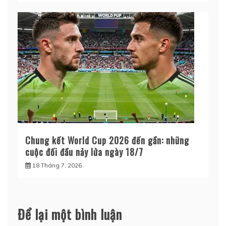
Chung kết World Cup 2026 đến gần: những
cuộc đối đầu nảy lửa ngày 18/7
18 Tháng 7, 2026
Để lại một bình luận