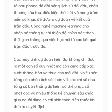
tố như phong độ đội bóng, lịch sử đối đầu, chấn
thương cầu thủ, điều kiện thời tiết và hàng trăm
biến số khác để đưa ra dự đoán về kết quả
trận đấu. Công nghệ machine learning cho
phép hệ thống tự cải thiện độ chính xác theo
thời gian thông qua việc học hỏi từ các kết quả
trận đấu trước đó.
Các máy tính dự đoán hiện đại không chỉ đưa
ra một con số duy nhất mà còn cung cấp xác
suất thắng, hòa và thua cho mỗi đội. Nhiều nền
tảng còn phân tích sâu hơn với các chỉ số như
tổng số bàn thắng dự kiến, số thẻ phạt, số
phạt góc và nhiều thống kê chuyên sâu khác
giúp người dùng có cái nhìn toàn diện trước khi
đưa ra quyết định.