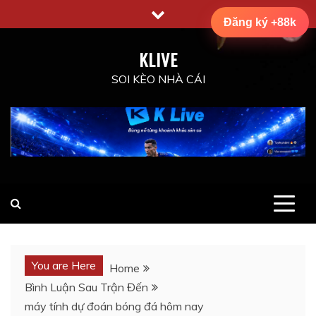
Skip
Đăng ký +88k
to
content
KLIVE
SOI KÈO NHÀ CÁI
You are Here
Home
Bình Luận Sau Trận Đến
máy tính dự đoán bóng đá hôm nay