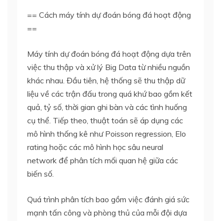
== Cách máy tính dự đoán bóng đá hoạt động
==
Máy tính dự đoán bóng đá hoạt động dựa trên
việc thu thập và xử lý Big Data từ nhiều nguồn
khác nhau. Đầu tiên, hệ thống sẽ thu thập dữ
liệu về các trận đấu trong quá khứ bao gồm kết
quả, tỷ số, thời gian ghi bàn và các tình huống
cụ thể. Tiếp theo, thuật toán sẽ áp dụng các
mô hình thống kê như Poisson regression, Elo
rating hoặc các mô hình học sâu neural
network để phân tích mối quan hệ giữa các
biến số.
Quá trình phân tích bao gồm việc đánh giá sức
mạnh tấn công và phòng thủ của mỗi đội dựa