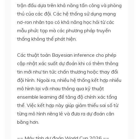
trận đấu dựa trên khả năng tấn công và phòng
thủ của các đội. Các hệ thống sử dụng mạng
nơ-ron nhân tạo có khả năng học hỏi từ các
mẫu phức tạp mà các phương pháp truyền
thống không thể phát hiện.
Các thuật toán Bayesian inference cho phép
cập nhật xác suất dự đoán khi có thêm thông
tin mới như tin tức chấn thương hoặc thay đổi
đội hình. Ngoài ra, nhiều hệ thống kết hợp nhiều
mô hình lại với nhau thông qua kỹ thuật
ensemble learning để tăng độ chính xác tổng
thể. Việc kết hợp này giúp giảm thiểu sai số từ
từng mô hình riêng lẻ và đưa ra dự đoán cân
bằng hơn.
== Máy tính dự đoán World Cup 2026 ==