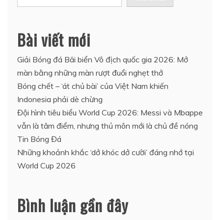
Bài viết mới
Giải Bóng đá Bãi biển Vô địch quốc gia 2026: Mở
màn bằng những màn rượt đuổi nghẹt thở
Bóng chết – ‘át chủ bài’ của Việt Nam khiến
Indonesia phải dè chừng
Đội hình tiêu biểu World Cup 2026: Messi và Mbappe
vẫn là tâm điểm, nhưng thủ môn mới là chủ đề nóng
Tin Bóng Đá
Những khoảnh khắc ‘dở khóc dở cười’ đáng nhớ tại
World Cup 2026
Bình luận gần đây