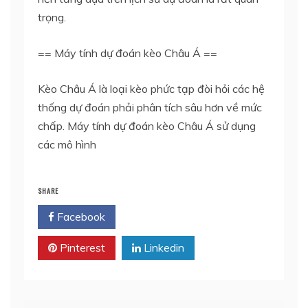
trọng.
== Máy tính dự đoán kèo Châu Á ==
Kèo Châu Á là loại kèo phức tạp đòi hỏi các hệ
thống dự đoán phải phân tích sâu hơn về mức
chấp. Máy tính dự đoán kèo Châu Á sử dụng
các mô hình
SHARE
Facebook
Twitter
Pinterest
Linkedin