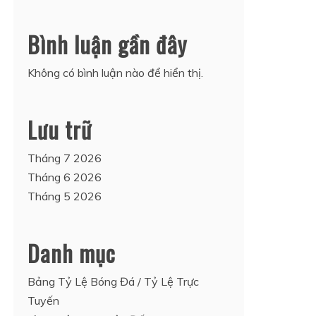
Bình luận gần đây
Không có bình luận nào để hiển thị.
Lưu trữ
Tháng 7 2026
Tháng 6 2026
Tháng 5 2026
Danh mục
Bảng Tỷ Lệ Bóng Đá / Tỷ Lệ Trực
Tuyến