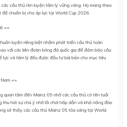
p các cầu thủ rèn luyện tâm lý vững vàng. Họ mang theo
 để chuẩn bị cho áp lực tại World Cup 2026.
26 ==
huấn luyện riêng biệt nhằm phát triển cầu thủ toàn
 sao với các liên đoàn bóng đá quốc gia để đảm bảo cầu
ể lực và tâm lý đều được đầu tư bài bản cho mục tiêu
t Nam ==
 quan tâm đến Mainz 05 nhờ các cầu thủ có tên tuổi
ng thu hút sự chú ý nhờ lối chơi hấp dẫn và khả năng đào
vọng sẽ thấy các cầu thủ Mainz 05 tỏa sáng tại World