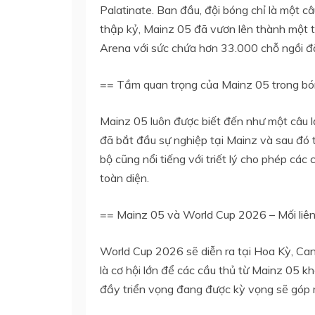
Palatinate. Ban đầu, đội bóng chỉ là một c
thập kỷ, Mainz 05 đã vươn lên thành một 
Arena với sức chứa hơn 33.000 chỗ ngồi đ
== Tầm quan trọng của Mainz 05 trong b
Mainz 05 luôn được biết đến như một câu l
đã bắt đầu sự nghiệp tại Mainz và sau đó tr
bộ cũng nổi tiếng với triết lý cho phép các 
toàn diện.
== Mainz 05 và World Cup 2026 – Mối liên
World Cup 2026 sẽ diễn ra tại Hoa Kỳ, Ca
là cơ hội lớn để các cầu thủ từ Mainz 05 kh
đầy triển vọng đang được kỳ vọng sẽ góp m