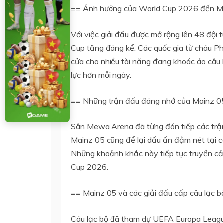
== Ảnh hưởng của World Cup 2026 đến M
Với việc giải đấu được mở rộng lên 48 đội 
Cup tăng đáng kể. Các quốc gia từ châu P
cửa cho nhiều tài năng đang khoác áo câu l
lực hơn mỗi ngày.
== Những trận đấu đáng nhớ của Mainz 05 
Sân Mewa Arena đã từng đón tiếp các trận
Mainz 05 cũng để lại dấu ấn đậm nét tại c
Những khoảnh khắc này tiếp tục truyền cả
Cup 2026.
== Mainz 05 và các giải đấu cấp câu lạc 
Câu lạc bộ đã tham dự UEFA Europa Leag