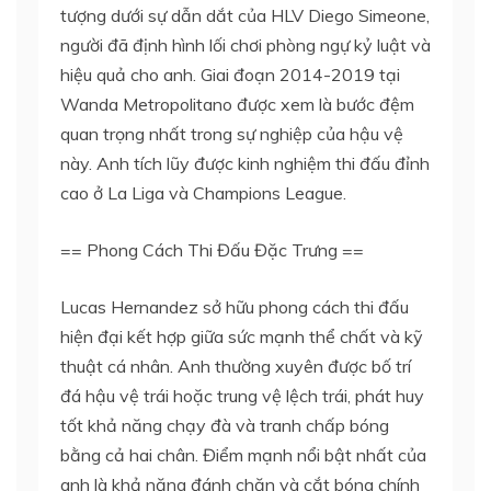
tượng dưới sự dẫn dắt của HLV Diego Simeone,
người đã định hình lối chơi phòng ngự kỷ luật và
hiệu quả cho anh. Giai đoạn 2014-2019 tại
Wanda Metropolitano được xem là bước đệm
quan trọng nhất trong sự nghiệp của hậu vệ
này. Anh tích lũy được kinh nghiệm thi đấu đỉnh
cao ở La Liga và Champions League.
== Phong Cách Thi Đấu Đặc Trưng ==
Lucas Hernandez sở hữu phong cách thi đấu
hiện đại kết hợp giữa sức mạnh thể chất và kỹ
thuật cá nhân. Anh thường xuyên được bố trí
đá hậu vệ trái hoặc trung vệ lệch trái, phát huy
tốt khả năng chạy đà và tranh chấp bóng
bằng cả hai chân. Điểm mạnh nổi bật nhất của
anh là khả năng đánh chặn và cắt bóng chính