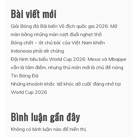
Bài viết mới
Giải Bóng đá Bãi biển Vô địch quốc gia 2026: Mở
màn bằng những màn rượt đuổi nghẹt thở
Bóng chết – ‘át chủ bài’ của Việt Nam khiến
Indonesia phải dè chừng
Đội hình tiêu biểu World Cup 2026: Messi và Mbappe
vẫn là tâm điểm, nhưng thủ môn mới là chủ đề nóng
Tin Bóng Đá
Những khoảnh khắc ‘dở khóc dở cười’ đáng nhớ tại
World Cup 2026
Bình luận gần đây
Không có bình luận nào để hiển thị.