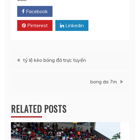
Facebook
Twitter
Pinterest
Linkedin
Điều
tỷ lệ kèo bóng đá trực tuyến
hướng
bong da 7m
bài
viết
RELATED POSTS