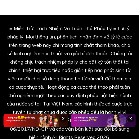
= Miễn Trừ Trách Nhiệm Và Tuân Thủ Pháp Lý = Lưu ý
pháp lý: Mọi thông tin, phân tích, nhận định về tỷ lệ cược
trên trang web này chỉ mang tính chất tham khảo, chia
sẻ kinh nghiệm học thuật và giải trí đơn thuần. Chúng tôi
không chịu trách nhiệm pháp lý cho bất kỳ tổn thất tài
chính, thiệt hại trực tiếp hoặc gián tiếp nào phát sinh từ
việc người chơi sử dụng thông tin từ bài viết để tham gia
cá cược thực tế. Hoạt động cá cược thể thao phải tuân
thủ nghiêm ngặt theo các quy định pháp luật hiện hành
của nước sở tại. Tại Việt Nam, các hình thức cá cược trực
tuyến tự phát chưa được cấp phép đều là hành vi vi
x
x
phạm pháp luật và có thể bị xử lý theo Nghị định số
06/2017/NĐ-CP và các văn bản luật sửa đổi bổ sung
hiện hành.All Rights Reserved 2026.