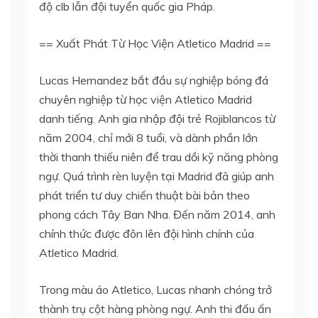
độ clb lẫn đội tuyển quốc gia Pháp.
== Xuất Phát Từ Học Viện Atletico Madrid ==
Lucas Hernandez bắt đầu sự nghiệp bóng đá
chuyên nghiệp từ học viện Atletico Madrid
danh tiếng. Anh gia nhập đội trẻ Rojiblancos từ
năm 2004, chỉ mới 8 tuổi, và dành phần lớn
thời thanh thiếu niên để trau dồi kỹ năng phòng
ngự. Quá trình rèn luyện tại Madrid đã giúp anh
phát triển tư duy chiến thuật bài bản theo
phong cách Tây Ban Nha. Đến năm 2014, anh
chính thức được đôn lên đội hình chính của
Atletico Madrid.
Trong màu áo Atletico, Lucas nhanh chóng trở
thành trụ cột hàng phòng ngự. Anh thi đấu ấn