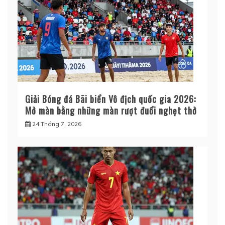
Giải Bóng đá Bãi biển Vô địch quốc gia 2026:
Mở màn bằng những màn rượt đuổi nghẹt thở
24 Tháng 7, 2026