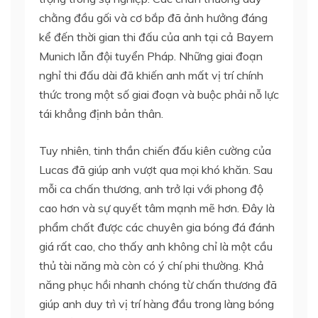
chằng đầu gối và cơ bắp đã ảnh hưởng đáng
kể đến thời gian thi đấu của anh tại cả Bayern
Munich lẫn đội tuyển Pháp. Những giai đoạn
nghỉ thi đấu dài đã khiến anh mất vị trí chính
thức trong một số giai đoạn và buộc phải nỗ lực
tái khẳng định bản thân.
Tuy nhiên, tinh thần chiến đấu kiên cường của
Lucas đã giúp anh vượt qua mọi khó khăn. Sau
mỗi ca chấn thương, anh trở lại với phong độ
cao hơn và sự quyết tâm mạnh mẽ hơn. Đây là
phẩm chất được các chuyên gia bóng đá đánh
giá rất cao, cho thấy anh không chỉ là một cầu
thủ tài năng mà còn có ý chí phi thường. Khả
năng phục hồi nhanh chóng từ chấn thương đã
giúp anh duy trì vị trí hàng đầu trong làng bóng