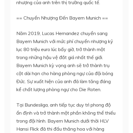
nhượng của anh trên thị trường quốc tế.
== Chuyển Nhượng Đến Bayern Munich ==
Năm 2019, Lucas Hernandez chuyển sang
Bayern Munich với mức phí chuyển nhượng kỷ
lục 80 triệu euro lúc bấy giờ, trở thành một
trong những hậu vệ đắt giá nhất thế giới.
Bayern Munich kỳ vọng anh sẽ trở thành trụ
cột dài hạn cho hàng phòng ngự của đội bóng
Đức. Sự xuất hiện của anh đã làm tăng đáng
kể chất lượng phòng ngự cho Die Roten.
Tại Bundesliga, anh tiếp tục duy trì phong độ
ổn định và trở thành một phần không thể thiếu
trong đội hình. Bayern Munich dưới thời HLV
Hansi Flick đã thi đấu thăng hoa với hàng