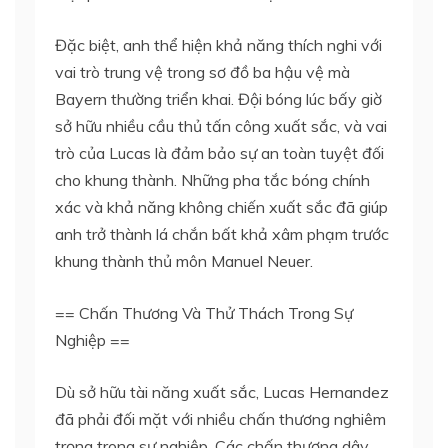
Đặc biệt, anh thể hiện khả năng thích nghi với
vai trò trung vệ trong sơ đồ ba hậu vệ mà
Bayern thường triển khai. Đội bóng lúc bấy giờ
sở hữu nhiều cầu thủ tấn công xuất sắc, và vai
trò của Lucas là đảm bảo sự an toàn tuyệt đối
cho khung thành. Những pha tắc bóng chính
xác và khả năng không chiến xuất sắc đã giúp
anh trở thành lá chắn bất khả xâm phạm trước
khung thành thủ môn Manuel Neuer.
== Chấn Thương Và Thử Thách Trong Sự
Nghiệp ==
Dù sở hữu tài năng xuất sắc, Lucas Hernandez
đã phải đối mặt với nhiều chấn thương nghiêm
trọng trong sự nghiệp. Các chấn thương dây