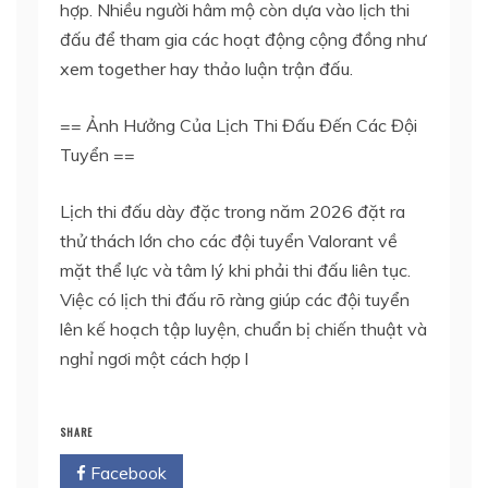
hợp. Nhiều người hâm mộ còn dựa vào lịch thi
đấu để tham gia các hoạt động cộng đồng như
xem together hay thảo luận trận đấu.
== Ảnh Hưởng Của Lịch Thi Đấu Đến Các Đội
Tuyển ==
Lịch thi đấu dày đặc trong năm 2026 đặt ra
thử thách lớn cho các đội tuyển Valorant về
mặt thể lực và tâm lý khi phải thi đấu liên tục.
Việc có lịch thi đấu rõ ràng giúp các đội tuyển
lên kế hoạch tập luyện, chuẩn bị chiến thuật và
nghỉ ngơi một cách hợp l
SHARE
Facebook
Twitter