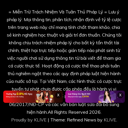
= Miễn Trừ Trách Nhiệm Và Tuân Thủ Pháp Lý = Lưu ý
pháp lý: Mọi thông tin, phân tích, nhận định về tỷ lệ cược
trên trang web này chỉ mang tính chất tham khảo, chia
sẻ kinh nghiệm học thuật và giải trí đơn thuần. Chúng tôi
không chịu trách nhiệm pháp lý cho bất kỳ tổn thất tài
chính, thiệt hại trực tiếp hoặc gián tiếp nào phát sinh từ
việc người chơi sử dụng thông tin từ bài viết để tham gia
cá cược thực tế. Hoạt động cá cược thể thao phải tuân
thủ nghiêm ngặt theo các quy định pháp luật hiện hành
của nước sở tại. Tại Việt Nam, các hình thức cá cược trực
tuyến tự phát chưa được cấp phép đều là hành vi vi
x
x
phạm pháp luật và có thể bị xử lý theo Nghị định số
06/2017/NĐ-CP và các văn bản luật sửa đổi bổ sung
hiện hành.All Rights Reserved 2026.
Proudly by KLIVE
|
Theme: Refined News by
KLIVE
.