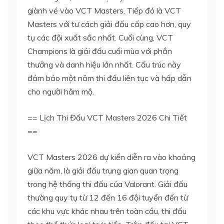
giành vé vào VCT Masters. Tiếp đó là VCT
Masters với tư cách giải đấu cấp cao hơn, quy
tụ các đội xuất sắc nhất. Cuối cùng, VCT
Champions là giải đấu cuối mùa với phần
thưởng và danh hiệu lớn nhất. Cấu trúc này
đảm bảo một năm thi đấu liên tục và hấp dẫn
cho người hâm mộ.
== Lịch Thi Đấu VCT Masters 2026 Chi Tiết
==
VCT Masters 2026 dự kiến diễn ra vào khoảng
giữa năm, là giải đấu trung gian quan trọng
trong hệ thống thi đấu của Valorant. Giải đấu
thường quy tụ từ 12 đến 16 đội tuyển đến từ
các khu vực khác nhau trên toàn cầu, thi đấu