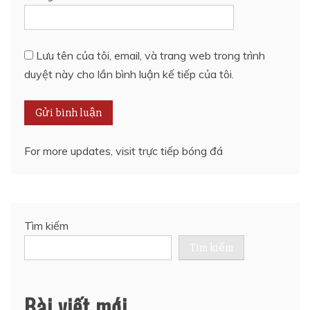
Lưu tên của tôi, email, và trang web trong trình
duyệt này cho lần bình luận kế tiếp của tôi.
For more updates, visit
trực tiếp bóng đá
Tìm kiếm
Tìm kiếm
Bài viết mới