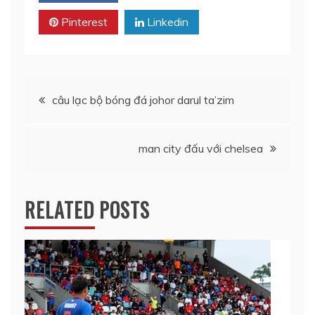
Pinterest
Linkedin
Điều
câu lạc bộ bóng đá johor darul ta’zim
hướng
man city đấu với chelsea
bài
viết
RELATED POSTS