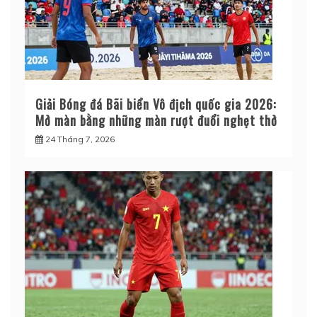
Giải Bóng đá Bãi biển Vô địch quốc gia 2026:
Mở màn bằng những màn rượt đuổi nghẹt thở
24 Tháng 7, 2026