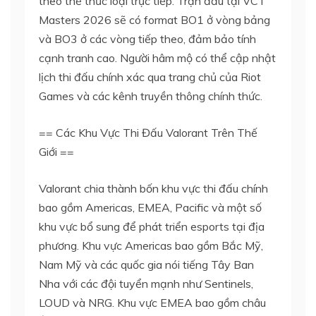
theo thể thức loại trực tiếp. Trận đấu tại VCT
Masters 2026 sẽ có format BO1 ở vòng bảng
và BO3 ở các vòng tiếp theo, đảm bảo tính
cạnh tranh cao. Người hâm mộ có thể cập nhật
lịch thi đấu chính xác qua trang chủ của Riot
Games và các kênh truyền thông chính thức.
== Các Khu Vực Thi Đấu Valorant Trên Thế
Giới ==
Valorant chia thành bốn khu vực thi đấu chính
bao gồm Americas, EMEA, Pacific và một số
khu vực bổ sung để phát triển esports tại địa
phương. Khu vực Americas bao gồm Bắc Mỹ,
Nam Mỹ và các quốc gia nói tiếng Tây Ban
Nha với các đội tuyển mạnh như Sentinels,
LOUD và NRG. Khu vực EMEA bao gồm châu