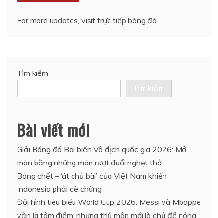
For more updates, visit
trực tiếp bóng đá
Tìm kiếm
Tìm kiếm
Bài viết mới
Giải Bóng đá Bãi biển Vô địch quốc gia 2026: Mở
màn bằng những màn rượt đuổi nghẹt thở
Bóng chết – ‘át chủ bài’ của Việt Nam khiến
Indonesia phải dè chừng
Đội hình tiêu biểu World Cup 2026: Messi và Mbappe
vẫn là tâm điểm, nhưng thủ môn mới là chủ đề nóng