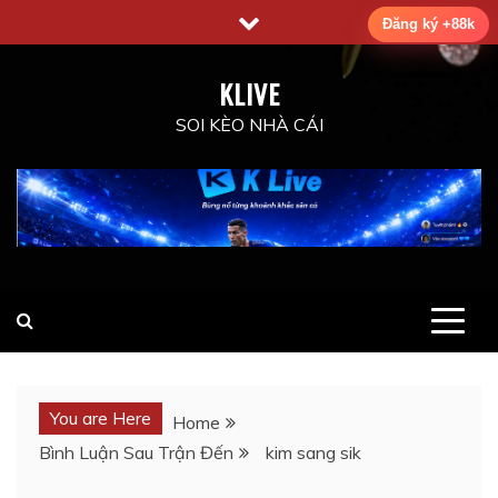
Skip
Đăng ký +88k
to
content
KLIVE
SOI KÈO NHÀ CÁI
You are Here
Home
Bình Luận Sau Trận Đến
kim sang sik