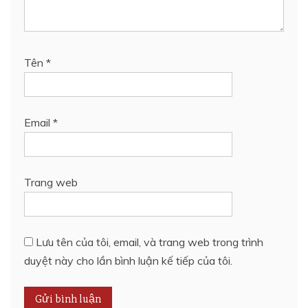
Tên
*
Email
*
Trang web
Lưu tên của tôi, email, và trang web trong trình
duyệt này cho lần bình luận kế tiếp của tôi.