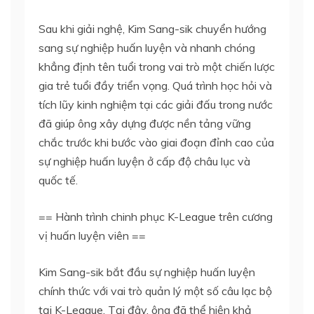
Sau khi giải nghệ, Kim Sang-sik chuyển hướng
sang sự nghiệp huấn luyện và nhanh chóng
khẳng định tên tuổi trong vai trò một chiến lược
gia trẻ tuổi đầy triển vọng. Quá trình học hỏi và
tích lũy kinh nghiệm tại các giải đấu trong nước
đã giúp ông xây dựng được nền tảng vững
chắc trước khi bước vào giai đoạn đỉnh cao của
sự nghiệp huấn luyện ở cấp độ châu lục và
quốc tế.
== Hành trình chinh phục K-League trên cương
vị huấn luyện viên ==
Kim Sang-sik bắt đầu sự nghiệp huấn luyện
chính thức với vai trò quản lý một số câu lạc bộ
tại K-League. Tại đây, ông đã thể hiện khả