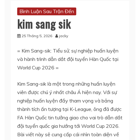
Bình Luận Sau Trận Đến
kim sang sik
25 Tháng 5, 2026
jacky
= Kim Sang-sik: Tiểu sử, sự nghiệp huấn luyện
và hành trình dẫn dắt đội tuyển Hàn Quốc tại
World Cup 2026 =
Kim Sang-sik là một trong những huấn luyện
viên được chú ý nhất châu Á hiện nay. Với sự
nghiệp huấn luyện đầy tham vọng và bảng
thành tích ấn tượng tại K-League, ông đã được
FA Hàn Quốc tin tưởng giao cho vai trò dẫn dắt
đội tuyển quốc gia hướng tới World Cup 2026.
Bài viết này sẽ cung cấp cái nhìn toàn diện về