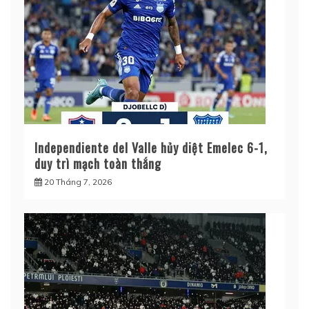
Independiente del Valle hủy diệt Emelec 6-1,
duy trì mạch toàn thắng
20 Tháng 7, 2026