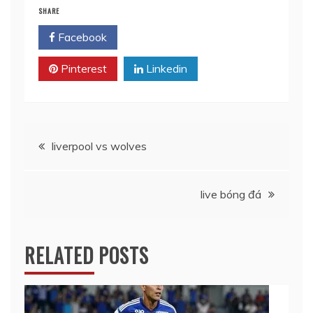
SHARE
Facebook
Twitter
Pinterest
Linkedin
Điều
liverpool vs wolves
hướng
live bóng đá
bài
viết
RELATED POSTS