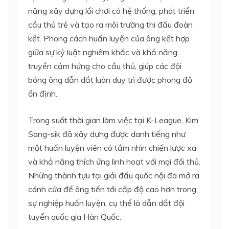
năng xây dựng lối chơi có hệ thống, phát triển
cầu thủ trẻ và tạo ra môi trường thi đấu đoàn
kết. Phong cách huấn luyện của ông kết hợp
giữa sự kỷ luật nghiêm khắc và khả năng
truyền cảm hứng cho cầu thủ, giúp các đội
bóng ông dẫn dắt luôn duy trì được phong độ
ổn định.
Trong suốt thời gian làm việc tại K-League, Kim
Sang-sik đã xây dựng được danh tiếng như
một huấn luyện viên có tầm nhìn chiến lược xa
và khả năng thích ứng linh hoạt với mọi đối thủ.
Những thành tựu tại giải đấu quốc nội đã mở ra
cánh cửa để ông tiến tới cấp độ cao hơn trong
sự nghiệp huấn luyện, cụ thể là dẫn dắt đội
tuyển quốc gia Hàn Quốc.