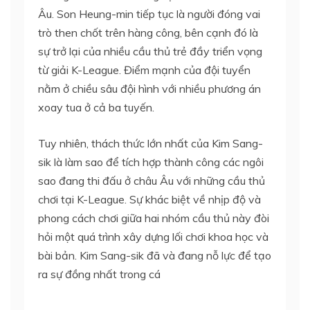
Âu. Son Heung-min tiếp tục là người đóng vai
trò then chốt trên hàng công, bên cạnh đó là
sự trở lại của nhiều cầu thủ trẻ đầy triển vọng
từ giải K-League. Điểm mạnh của đội tuyển
nằm ở chiều sâu đội hình với nhiều phương án
xoay tua ở cả ba tuyến.
Tuy nhiên, thách thức lớn nhất của Kim Sang-
sik là làm sao để tích hợp thành công các ngôi
sao đang thi đấu ở châu Âu với những cầu thủ
chơi tại K-League. Sự khác biệt về nhịp độ và
phong cách chơi giữa hai nhóm cầu thủ này đòi
hỏi một quá trình xây dựng lối chơi khoa học và
bài bản. Kim Sang-sik đã và đang nỗ lực để tạo
ra sự đồng nhất trong cá