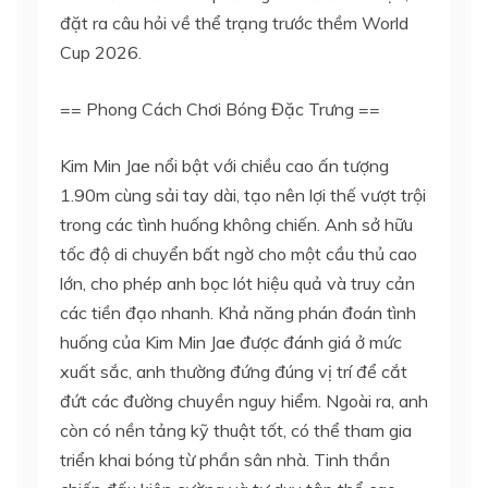
đặt ra câu hỏi về thể trạng trước thềm World
Cup 2026.
== Phong Cách Chơi Bóng Đặc Trưng ==
Kim Min Jae nổi bật với chiều cao ấn tượng
1.90m cùng sải tay dài, tạo nên lợi thế vượt trội
trong các tình huống không chiến. Anh sở hữu
tốc độ di chuyển bất ngờ cho một cầu thủ cao
lớn, cho phép anh bọc lót hiệu quả và truy cản
các tiền đạo nhanh. Khả năng phán đoán tình
huống của Kim Min Jae được đánh giá ở mức
xuất sắc, anh thường đứng đúng vị trí để cắt
đứt các đường chuyền nguy hiểm. Ngoài ra, anh
còn có nền tảng kỹ thuật tốt, có thể tham gia
triển khai bóng từ phần sân nhà. Tinh thần