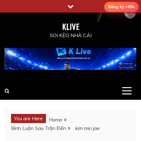
Skip
Đăng ký +88k
to
content
KLIVE
SOI KÈO NHÀ CÁI
You are Here
Home
Bình Luận Sau Trận Đến
kim min jae