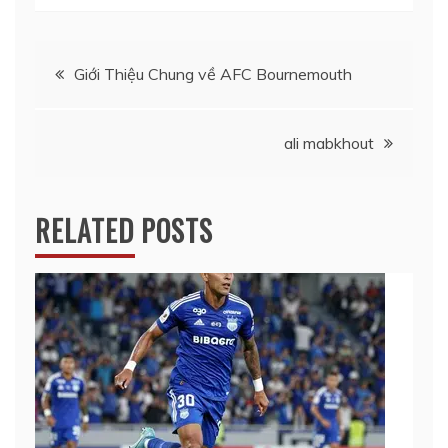
Điều
Giới Thiệu Chung về AFC Bournemouth
hướng
ali mabkhout
bài
viết
RELATED POSTS