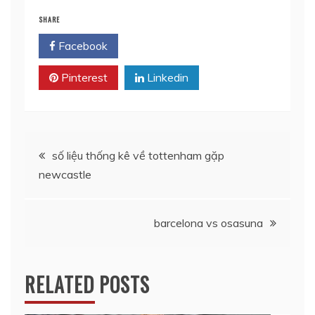
SHARE
Facebook
Twitter
Pinterest
Linkedin
Điều
số liệu thống kê về tottenham gặp
newcastle
hướng
bài
barcelona vs osasuna
viết
RELATED POSTS