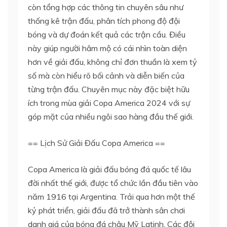
còn tổng hợp các thông tin chuyên sâu như
thống kê trận đấu, phân tích phong độ đội
bóng và dự đoán kết quả các trận cầu. Điều
này giúp người hâm mộ có cái nhìn toàn diện
hơn về giải đấu, không chỉ đơn thuần là xem tỷ
số mà còn hiểu rõ bối cảnh và diễn biến của
từng trận đấu. Chuyên mục này đặc biệt hữu
ích trong mùa giải Copa America 2024 với sự
góp mặt của nhiều ngôi sao hàng đầu thế giới.
== Lịch Sử Giải Đấu Copa America ==
Copa America là giải đấu bóng đá quốc tế lâu
đời nhất thế giới, được tổ chức lần đầu tiên vào
năm 1916 tại Argentina. Trải qua hơn một thế
kỷ phát triển, giải đấu đã trở thành sân chơi
danh giá của bóng đá châu Mỹ Latinh. Các đội