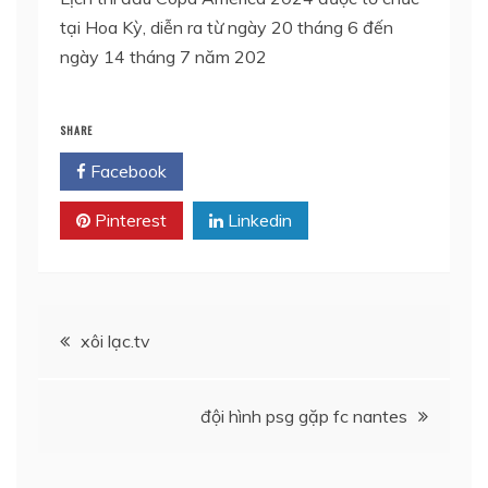
tại Hoa Kỳ, diễn ra từ ngày 20 tháng 6 đến
ngày 14 tháng 7 năm 202
SHARE
Facebook
Twitter
Pinterest
Linkedin
Điều
xôi lạc.tv
hướng
đội hình psg gặp fc nantes
bài