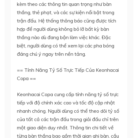
kèm theo các thông tin quan trọng như bàn
thắng, thẻ phạt, và các sự kiện nổi bật trong
trận đấu. Hệ thống thông báo cũng được tích
hợp để người dùng không bỏ lỡ bất kỳ bàn
thắng nào dù đang bận làm việc khác. Đặc
biệt, người dùng có thể xem lại các pha bóng
đáng chú ý ngay trên nền tảng.
== Tính Năng Tỷ Số Trực Tiếp Của Keonhacai
Copa ==
Keonhacai Copa cung cấp tính năng tỷ số trực
tiếp với độ chính xác cao và tốc độ cập nhật
nhanh chóng. Người dùng có thể theo dõi tỷ số
của tất cả các trận đấu trong giải đấu chỉ trên
một giao diện duy nhất. Thông tin chi tiết về
từng bàn thắng bao gồm thời gian ghi bàn, cầu