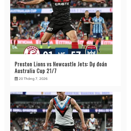
Preston Lions vs Newcastle Jets: Dự đoán
Australia Cup 21/7
20 Tháng 7, 2026