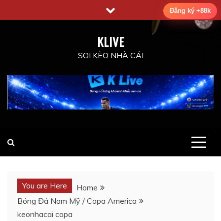
Skip
Đăng ký +88k
to
content
KLIVE
SOI KÈO NHÀ CÁI
You are Here
Home
Bóng Đá Nam Mỹ / Copa America
keonhacai copa