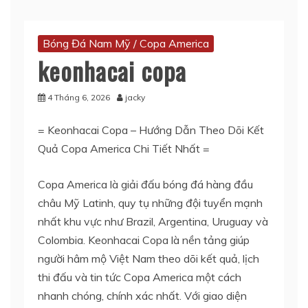
Bóng Đá Nam Mỹ / Copa America
keonhacai copa
4 Tháng 6, 2026
jacky
= Keonhacai Copa – Hướng Dẫn Theo Dõi Kết
Quả Copa America Chi Tiết Nhất =
Copa America là giải đấu bóng đá hàng đầu
châu Mỹ Latinh, quy tụ những đội tuyển mạnh
nhất khu vực như Brazil, Argentina, Uruguay và
Colombia. Keonhacai Copa là nền tảng giúp
người hâm mộ Việt Nam theo dõi kết quả, lịch
thi đấu và tin tức Copa America một cách
nhanh chóng, chính xác nhất. Với giao diện