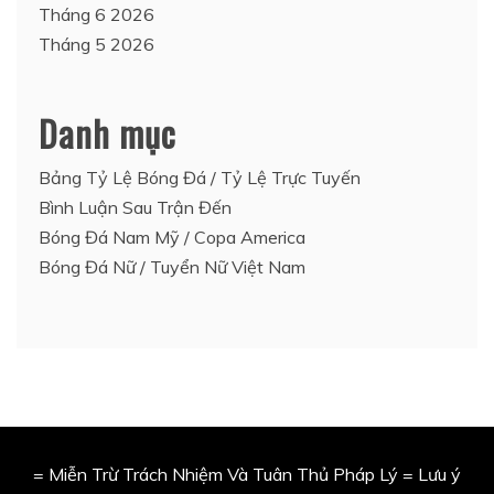
Tháng 6 2026
Tháng 5 2026
Danh mục
Bảng Tỷ Lệ Bóng Đá / Tỷ Lệ Trực Tuyến
Bình Luận Sau Trận Đến
Bóng Đá Nam Mỹ / Copa America
Bóng Đá Nữ / Tuyển Nữ Việt Nam
= Miễn Trừ Trách Nhiệm Và Tuân Thủ Pháp Lý = Lưu ý