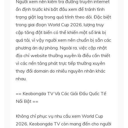
Người xem nên kiểm tra đường truyền internet
ổn định trước khi bắt đầu xem để tránh tình
trạng giật lag trong quá trình theo dõi. Đặc biệt
trong giai đoạn World Cup 2026, lượng truy
cập tăng đột biến có thể khiến một số link bị
quá tải, vì vậy người xem nên chuẩn bị sẵn các
phương án dự phòng. Ngoài ra, việc cập nhật
địa chỉ website thường xuyên là điều cần thiết
vì các nền tảng phát trực tiếp thường xuyên
thay đổi domain do nhiều nguyên nhân khác
nhau.
== Keobongda TV Và Các Giải Đấu Quốc Tế
Nổi Bật ==
Không chỉ phục vụ nhu cầu xem World Cup
2026, Keobongda TV còn mang đến cho người