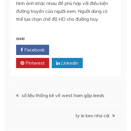
hình ảnh khác nhau để phù hợp với điều kiện
đường truyền của người xem. Người dùng có
thể lựa chọn chế độ HD cho đường truy
SHARE
Facebook
Twitter
Pinterest
Linkedin
Điều
số liệu thống kê về west ham gặp leeds
hướng
ty le keo nha cái
bài