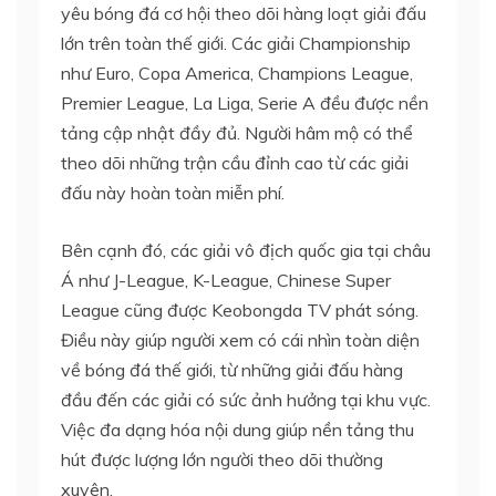
yêu bóng đá cơ hội theo dõi hàng loạt giải đấu
lớn trên toàn thế giới. Các giải Championship
như Euro, Copa America, Champions League,
Premier League, La Liga, Serie A đều được nền
tảng cập nhật đầy đủ. Người hâm mộ có thể
theo dõi những trận cầu đỉnh cao từ các giải
đấu này hoàn toàn miễn phí.
Bên cạnh đó, các giải vô địch quốc gia tại châu
Á như J-League, K-League, Chinese Super
League cũng được Keobongda TV phát sóng.
Điều này giúp người xem có cái nhìn toàn diện
về bóng đá thế giới, từ những giải đấu hàng
đầu đến các giải có sức ảnh hưởng tại khu vực.
Việc đa dạng hóa nội dung giúp nền tảng thu
hút được lượng lớn người theo dõi thường
xuyên.