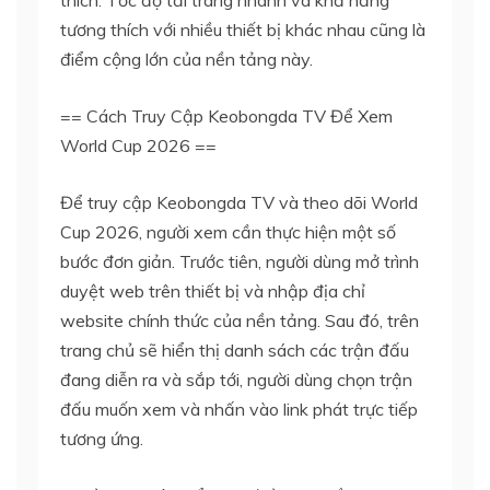
tương thích với nhiều thiết bị khác nhau cũng là
điểm cộng lớn của nền tảng này.
== Cách Truy Cập Keobongda TV Để Xem
World Cup 2026 ==
Để truy cập Keobongda TV và theo dõi World
Cup 2026, người xem cần thực hiện một số
bước đơn giản. Trước tiên, người dùng mở trình
duyệt web trên thiết bị và nhập địa chỉ
website chính thức của nền tảng. Sau đó, trên
trang chủ sẽ hiển thị danh sách các trận đấu
đang diễn ra và sắp tới, người dùng chọn trận
đấu muốn xem và nhấn vào link phát trực tiếp
tương ứng.