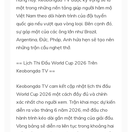
một trong những nền tảng giúp người hâm mộ
Việt Nam theo dõi hành trình của đội tuyển
quốc gia nếu vượt qua vòng loại. Bên cạnh đó,
sự góp mặt của các ông lớn như Brazil,
Argentina, Đức, Pháp, Anh hứa hẹn sẽ tạo nên
những trận cầu nghẹt thở.
== Lịch Thi Đấu World Cup 2026 Trên
Keobongda TV ==
Keobongda TV cam kết cập nhật lịch thi đấu
World Cup 2026 một cách đầy đủ và chính
xác nhất cho người xem. Trận khai mạc dự kiến
diễn ra vào tháng 6 năm 2026, mở đầu cho
hành trình kéo dài gần một tháng của giải đấu.
Vòng bảng sẽ diễn ra liên tục trong khoảng hai