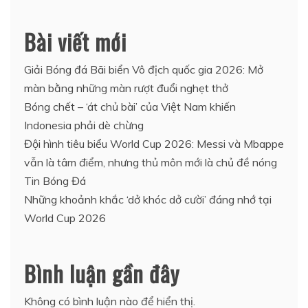
Bài viết mới
Giải Bóng đá Bãi biển Vô địch quốc gia 2026: Mở
màn bằng những màn rượt đuổi nghẹt thở
Bóng chết – ‘át chủ bài’ của Việt Nam khiến
Indonesia phải dè chừng
Đội hình tiêu biểu World Cup 2026: Messi và Mbappe
vẫn là tâm điểm, nhưng thủ môn mới là chủ đề nóng
Tin Bóng Đá
Những khoảnh khắc ‘dở khóc dở cười’ đáng nhớ tại
World Cup 2026
Bình luận gần đây
Không có bình luận nào để hiển thị.