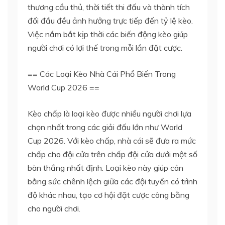
thương cầu thủ, thời tiết thi đấu và thành tích
đối đầu đều ảnh hưởng trực tiếp đến tỷ lệ kèo.
Việc nắm bắt kịp thời các biến động kèo giúp
người chơi có lợi thế trong mỗi lần đặt cược.
== Các Loại Kèo Nhà Cái Phổ Biến Trong
World Cup 2026 ==
Kèo chấp là loại kèo được nhiều người chơi lựa
chọn nhất trong các giải đấu lớn như World
Cup 2026. Với kèo chấp, nhà cái sẽ đưa ra mức
chấp cho đội cửa trên chấp đội cửa dưới một số
bàn thắng nhất định. Loại kèo này giúp cân
bằng sức chênh lệch giữa các đội tuyển có trình
độ khác nhau, tạo cơ hội đặt cược công bằng
cho người chơi.