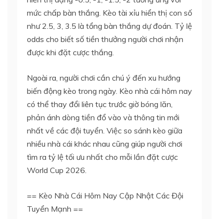
mức chấp bàn thắng. Kèo tài xỉu hiển thị con số
như 2.5, 3, 3.5 là tổng bàn thắng dự đoán. Tỷ lệ
odds cho biết số tiền thưởng người chơi nhận
được khi đặt cược thắng.
Ngoài ra, người chơi cần chú ý đến xu hướng
biến động kèo trong ngày. Kèo nhà cái hôm nay
có thể thay đổi liên tục trước giờ bóng lăn,
phản ánh dòng tiền đổ vào và thông tin mới
nhất về các đội tuyển. Việc so sánh kèo giữa
nhiều nhà cái khác nhau cũng giúp người chơi
tìm ra tỷ lệ tối ưu nhất cho mỗi lần đặt cược
World Cup 2026.
== Kèo Nhà Cái Hôm Nay Cập Nhật Các Đội
Tuyển Mạnh ==