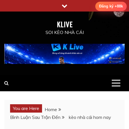
Skip
Đăng ký +88k
to
content
KLIVE
SOI KÈO NHÀ CÁI
You are Here
Home
Bình Luận Sau Trận Đến
kèo nhà cái hom nay