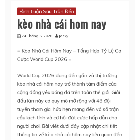
Bình Luận Sau Trận Đến
kèo nhà cái hom nay
24 Tháng 5, 2026
jacky
= Kèo Nhà Cái Hôm Nay – Tổng Hợp Tỷ Lệ Cá
Cược World Cup 2026 =
World Cup 2026 đang đến gần và thị trường
kèo nhà cái hôm nay trở thành tâm điểm của
cộng đồng yêu bóng đá trên toàn thế giới. Giải
đấu lần này có quy mô mở rộng với 48 đội
tuyển tham gia, hứa hẹn mang đến vô số trận
cầu kịch tính và cơ hội đặt cược hấp dẫn cho
người chơi. Bài viết dưới đây cập nhật chi tiết
thông tin về kèo nhà cái hôm nay liên quan đến