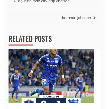
đội hình man city gặp chelsea
hướng
brennan johnson
bài
viết
RELATED POSTS