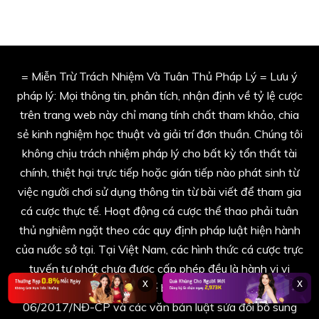
= Miễn Trừ Trách Nhiệm Và Tuân Thủ Pháp Lý = Lưu ý
pháp lý: Mọi thông tin, phân tích, nhận định về tỷ lệ cược
trên trang web này chỉ mang tính chất tham khảo, chia
sẻ kinh nghiệm học thuật và giải trí đơn thuần. Chúng tôi
không chịu trách nhiệm pháp lý cho bất kỳ tổn thất tài
chính, thiệt hại trực tiếp hoặc gián tiếp nào phát sinh từ
việc người chơi sử dụng thông tin từ bài viết để tham gia
cá cược thực tế. Hoạt động cá cược thể thao phải tuân
thủ nghiêm ngặt theo các quy định pháp luật hiện hành
của nước sở tại. Tại Việt Nam, các hình thức cá cược trực
tuyến tự phát chưa được cấp phép đều là hành vi vi
x
x
phạm pháp luật và có thể bị xử lý theo Nghị định số
06/2017/NĐ-CP và các văn bản luật sửa đổi bổ sung