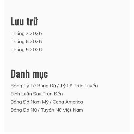
Lưu trữ
Tháng 7 2026
Tháng 6 2026
Tháng 5 2026
Danh mục
Bảng Tỷ Lệ Bóng Đá / Tỷ Lệ Trực Tuyến
Bình Luận Sau Trận Đến
Bóng Đá Nam Mỹ / Copa America
Bóng Đá Nữ / Tuyển Nữ Việt Nam