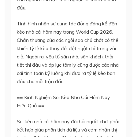
đầu.
Tình hình nhân sự cũng tác động đáng kể đến
kèo nhà cái hôm nay trong World Cup 2026.
Chấn thương của các ngôi sao chủ chốt có thể
khiến tỷ lệ kèo thay đổi đột ngột chỉ trong vài
giờ. Ngoài ra, yếu tố sân nhà, sân khách, thời
tiết thi đấu và áp lực tâm lý cũng được các nhà
cái tính toán kỹ lưỡng khi đưa ra tỷ lệ kèo ban
đầu cho mỗi trận đấu.
== Kinh Nghiệm Soi Kèo Nhà Cái Hôm Nay
Hiệu Quả ==
Soi kèo nhà cái hôm nay đòi hỏi người chơi phải
kết hợp giữa phân tích dữ liệu và cảm nhận thị