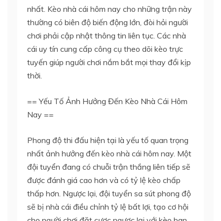
nhất. Kèo nhà cái hôm nay cho những trận này
thường có biên độ biến động lớn, đòi hỏi người
chơi phải cập nhật thông tin liên tục. Các nhà
cái uy tín cung cấp công cụ theo dõi kèo trực
tuyến giúp người chơi nắm bắt mọi thay đổi kịp
thời.
== Yếu Tố Ảnh Hưởng Đến Kèo Nhà Cái Hôm
Nay ==
Phong độ thi đấu hiện tại là yếu tố quan trọng
nhất ảnh hưởng đến kèo nhà cái hôm nay. Một
đội tuyển đang có chuỗi trận thắng liên tiếp sẽ
được đánh giá cao hơn và có tỷ lệ kèo chấp
thấp hơn. Ngược lại, đội tuyển sa sút phong độ
sẽ bị nhà cái điều chỉnh tỷ lệ bất lợi, tạo cơ hội
cho người chơi đặt cược ngược lại với kèo ban