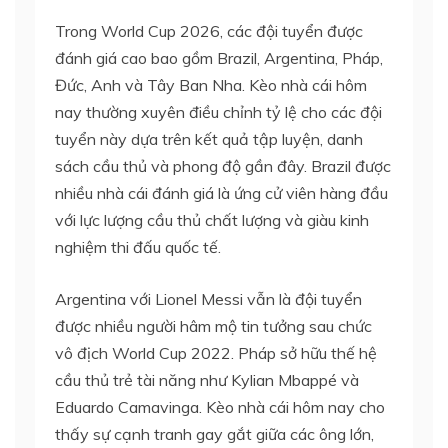
Trong World Cup 2026, các đội tuyển được
đánh giá cao bao gồm Brazil, Argentina, Pháp,
Đức, Anh và Tây Ban Nha. Kèo nhà cái hôm
nay thường xuyên điều chỉnh tỷ lệ cho các đội
tuyển này dựa trên kết quả tập luyện, danh
sách cầu thủ và phong độ gần đây. Brazil được
nhiều nhà cái đánh giá là ứng cử viên hàng đầu
với lực lượng cầu thủ chất lượng và giàu kinh
nghiệm thi đấu quốc tế.
Argentina với Lionel Messi vẫn là đội tuyển
được nhiều người hâm mộ tin tưởng sau chức
vô địch World Cup 2022. Pháp sở hữu thế hệ
cầu thủ trẻ tài năng như Kylian Mbappé và
Eduardo Camavinga. Kèo nhà cái hôm nay cho
thấy sự cạnh tranh gay gắt giữa các ông lớn,