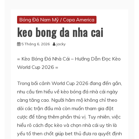
Bóng Đá Nam Mỹ / Copa America
keo bong da nha cai
5 Tháng 6, 2026
jacky
= Kèo Bóng Đá Nhà Cái – Hướng Dẫn Đọc Kèo
World Cup 2026 =
Trong bối cảnh World Cup 2026 đang đến gần,
nhu cầu tìm hiểu về kèo bóng đá nhà cái ngày
càng tăng cao. Người hâm mộ không chỉ theo
dõi các trận đấu mà còn muốn tham gia đặt
cược để tăng thêm phần thú vị. Tuy nhiên, việc
hiểu rõ cách đọc kèo và chọn nhà cái uy tín là
yếu tố then chốt giúp bet thủ đưa ra quyết định