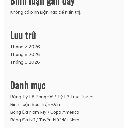
Bình luận gần đây
Không có bình luận nào để hiển thị.
Lưu trữ
Tháng 7 2026
Tháng 6 2026
Tháng 5 2026
Danh mục
Bảng Tỷ Lệ Bóng Đá / Tỷ Lệ Trực Tuyến
Bình Luận Sau Trận Đến
Bóng Đá Nam Mỹ / Copa America
Bóng Đá Nữ / Tuyển Nữ Việt Nam