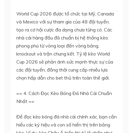
World Cup 2026 được tổ chức tại Mỹ, Canada
và Mexico với sự tham gia của 48 đội tuyển,
tạo ra cơ hội cược đa dạng chưa từng có. Các
nhà cái hàng đầu đã chuẩn bị hệ thống kèo
phong phú từ vòng loại đến vòng bảng,
knockout và trận chung kết. Tỷ lệ kèo World
Cup 2026 sẽ phản ánh sức mạnh thực sự của
các đội tuyển, đồng thời cung cấp nhiều lựa
chọn hấp dẫn cho bet thủ trên toàn thế giới.
== 4. Cách Đọc Kèo Bóng Đá Nhà Cái Chuẩn
Nhất ==
Để đọc kèo bóng đá nhà cái chính xác, bạn cần
hiểu các ký hiệu và con số hiển thị trên bảng
kèo. Ví dụ, kèo Châu Á hiển thị tỷ lệ chấp như