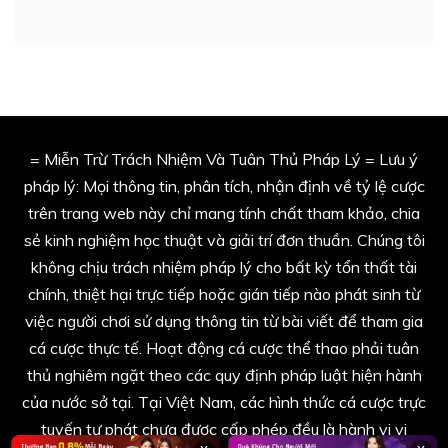
= Miễn Trừ Trách Nhiệm Và Tuân Thủ Pháp Lý = Lưu ý
pháp lý: Mọi thông tin, phân tích, nhận định về tỷ lệ cược
trên trang web này chỉ mang tính chất tham khảo, chia
sẻ kinh nghiệm học thuật và giải trí đơn thuần. Chúng tôi
không chịu trách nhiệm pháp lý cho bất kỳ tổn thất tài
chính, thiệt hại trực tiếp hoặc gián tiếp nào phát sinh từ
việc người chơi sử dụng thông tin từ bài viết để tham gia
cá cược thực tế. Hoạt động cá cược thể thao phải tuân
thủ nghiêm ngặt theo các quy định pháp luật hiện hành
của nước sở tại. Tại Việt Nam, các hình thức cá cược trực
tuyến tự phát chưa được cấp phép đều là hành vi vi