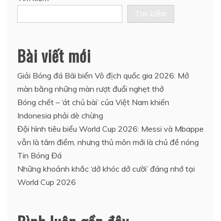
Tìm kiếm
Bài viết mới
Giải Bóng đá Bãi biển Vô địch quốc gia 2026: Mở
màn bằng những màn rượt đuổi nghẹt thở
Bóng chết – ‘át chủ bài’ của Việt Nam khiến
Indonesia phải dè chừng
Đội hình tiêu biểu World Cup 2026: Messi và Mbappe
vẫn là tâm điểm, nhưng thủ môn mới là chủ đề nóng
Tin Bóng Đá
Những khoảnh khắc ‘dở khóc dở cười’ đáng nhớ tại
World Cup 2026