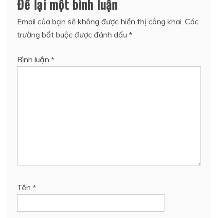
Để lại một bình luận
Email của bạn sẽ không được hiển thị công khai.
Các
trường bắt buộc được đánh dấu
*
Bình luận
*
Tên
*