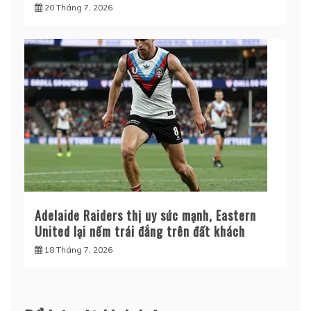
20 Tháng 7, 2026
Adelaide Raiders thị uy sức mạnh, Eastern
United lại nếm trái đắng trên đất khách
18 Tháng 7, 2026