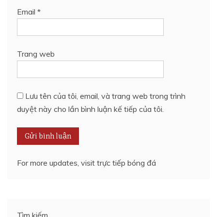
Email
*
Trang web
Lưu tên của tôi, email, và trang web trong trình
duyệt này cho lần bình luận kế tiếp của tôi.
For more updates, visit
trực tiếp bóng đá
Tìm kiếm