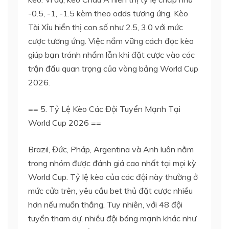
-0.5, -1, -1.5 kèm theo odds tương ứng. Kèo
Tài Xỉu hiển thị con số như 2.5, 3.0 với mức
cược tương ứng. Việc nắm vững cách đọc kèo
giúp bạn tránh nhầm lẫn khi đặt cược vào các
trận đấu quan trọng của vòng bảng World Cup
2026.
== 5. Tỷ Lệ Kèo Các Đội Tuyển Mạnh Tại
World Cup 2026 ==
Brazil, Đức, Pháp, Argentina và Anh luôn nằm
trong nhóm được đánh giá cao nhất tại mọi kỳ
World Cup. Tỷ lệ kèo của các đội này thường ở
mức cửa trên, yêu cầu bet thủ đặt cược nhiều
hơn nếu muốn thắng. Tuy nhiên, với 48 đội
tuyển tham dự, nhiều đội bóng mạnh khác như