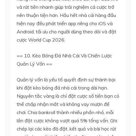
và rút tiền nhanh giúp trải nghiệm cá cược trở
nên thuận tiện hơn. Hầu hết nhà cái hàng đầu
hiện nay đều phát triển app riêng cho iOS và
Android, tối ưu cho người dùng theo dõi và đặt
cược World Cup 2026.
== 10. Kèo Bóng Đá Nhà Cái Và Chiến Lược
Quản Lý Vốn ==
Quản lý vốn là yếu tố quyết định sự thành bại
khi đặt kèo bóng đá nhà cái trong dài hạn.
Nguyên tắc vàng là chỉ đặt cược số tiền bạn có
thể chấp nhận mất và không vay mượn để
chơi. Chia bankroll thành nhiều phần nhỏ, mỗi
lần đặt cược không vượt quá 5% tổng vốn. Ghi
chép lại các kèo đã đặt, kết quả và bài học rút