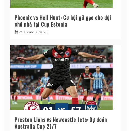
Phoenix vs Hell Hunt: Cơ hội gỡ gạc cho đội
chủ nhà tại Cup Estonia
21 Tháng 7, 2026
Preston Lions vs Newcastle Jets: Dự đoán
Australia Cup 21/7