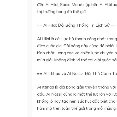
đến Al Hilal, Sadio Mané cập bến Al Ettifa
thị trường bóng đá thế giới.
== Al Hilal: Đội Bóng Thống Trị Lịch Sử ==
Al Hilal là câu lạc bộ thành công nhất tro
địch quốc gia. Đội bóng này cũng đã nhiều 
hình chất lượng cao và chiến lược chuyên ng
mùa giải, khẳng định vị thế tại giải quốc nộ
== Al Ittihad và Al Nassr: Đối Thủ Cạnh T
Al Ittihad là đội bóng giàu truyền thống với
đấu. Al Nassr cũng là một thế lực lớn với 
khổng lồ này tạo nên sức hút đặc biệt cho
hâm mộ trên toàn thế giới trong mỗi mùa giả