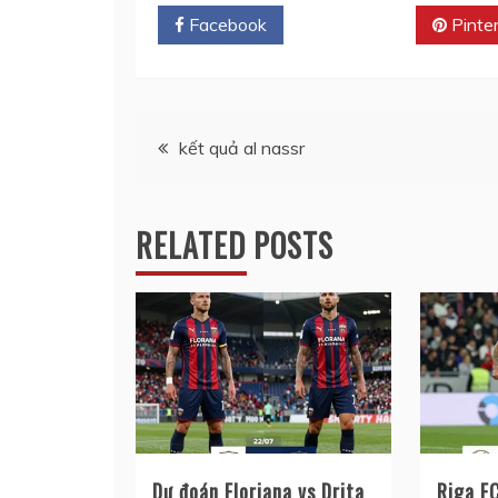
Facebook
Twitter
Pinte
Điều
kết quả al nassr
hướng
RELATED POSTS
bài
viết
Dự đoán Floriana vs Drita
Riga FC