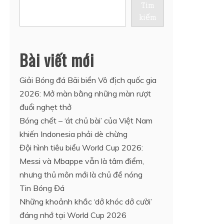
Tìm
kiếm
Bài viết mới
Giải Bóng đá Bãi biển Vô địch quốc gia
2026: Mở màn bằng những màn rượt
đuổi nghẹt thở
Bóng chết – ‘át chủ bài’ của Việt Nam
khiến Indonesia phải dè chừng
Đội hình tiêu biểu World Cup 2026:
Messi và Mbappe vẫn là tâm điểm,
nhưng thủ môn mới là chủ đề nóng
Tin Bóng Đá
Những khoảnh khắc ‘dở khóc dở cười’
đáng nhớ tại World Cup 2026