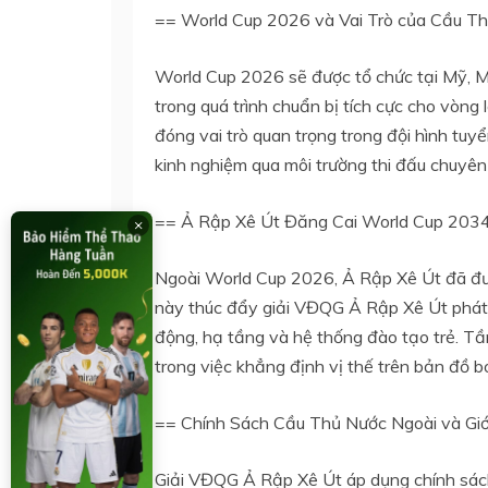
== World Cup 2026 và Vai Trò của Cầu T
World Cup 2026 sẽ được tổ chức tại Mỹ, M
trong quá trình chuẩn bị tích cực cho vòng
đóng vai trò quan trọng trong đội hình tuyể
kinh nghiệm qua môi trường thi đấu chuyên
== Ả Rập Xê Út Đăng Cai World Cup 203
×
Ngoài World Cup 2026, Ả Rập Xê Út đã đư
này thúc đẩy giải VĐQG Ả Rập Xê Út phát
động, hạ tầng và hệ thống đào tạo trẻ. Tầ
trong việc khẳng định vị thế trên bản đồ bó
== Chính Sách Cầu Thủ Nước Ngoài và Gi
Giải VĐQG Ả Rập Xê Út áp dụng chính sác