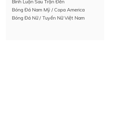
Bình Luận Sau Trận Đến
Bóng Đá Nam Mỹ / Copa America
Bóng Đá Nữ / Tuyển Nữ Việt Nam