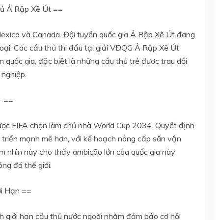
hủ Ả Rập Xê Út ==
exico và Canada. Đội tuyển quốc gia Ả Rập Xê Út đang
 loại. Các cầu thủ thi đấu tại giải VĐQG Ả Rập Xê Út
n quốc gia, đặc biệt là những cầu thủ trẻ được trau dồi
 nghiệp.
4 ==
ợc FIFA chọn làm chủ nhà World Cup 2034. Quyết định
 triển mạnh mẽ hơn, với kế hoạch nâng cấp sân vận
m nhìn này cho thấy ambição lớn của quốc gia này
ng đá thế giới.
ới Hạn ==
h giới hạn cầu thủ nước ngoài nhằm đảm bảo cơ hội