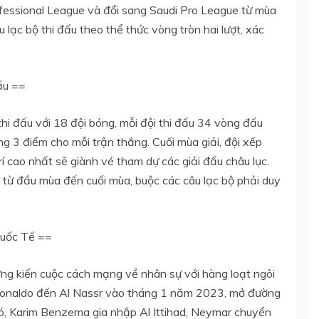
fessional League và đổi sang Saudi Pro League từ mùa
u lạc bộ thi đấu theo thể thức vòng tròn hai lượt, xác
ấu ==
i đấu với 18 đội bóng, mỗi đội thi đấu 34 vòng đấu
ng 3 điểm cho mỗi trận thắng. Cuối mùa giải, đội xếp
rí cao nhất sẽ giành vé tham dự các giải đấu châu lục.
 từ đầu mùa đến cuối mùa, buộc các câu lạc bộ phải duy
Quốc Tế ==
g kiến cuộc cách mạng về nhân sự với hàng loạt ngôi
o Ronaldo đến Al Nassr vào tháng 1 năm 2023, mở đường
 đó, Karim Benzema gia nhập Al Ittihad, Neymar chuyển