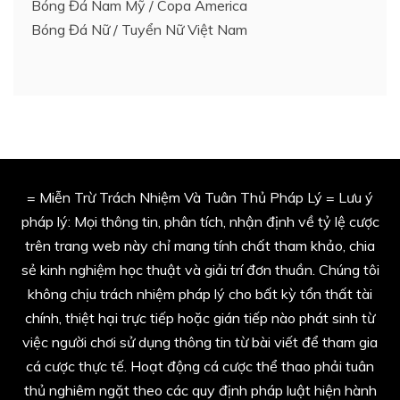
Bóng Đá Nam Mỹ / Copa America
Bóng Đá Nữ / Tuyển Nữ Việt Nam
= Miễn Trừ Trách Nhiệm Và Tuân Thủ Pháp Lý = Lưu ý
pháp lý: Mọi thông tin, phân tích, nhận định về tỷ lệ cược
trên trang web này chỉ mang tính chất tham khảo, chia
sẻ kinh nghiệm học thuật và giải trí đơn thuần. Chúng tôi
không chịu trách nhiệm pháp lý cho bất kỳ tổn thất tài
chính, thiệt hại trực tiếp hoặc gián tiếp nào phát sinh từ
việc người chơi sử dụng thông tin từ bài viết để tham gia
cá cược thực tế. Hoạt động cá cược thể thao phải tuân
thủ nghiêm ngặt theo các quy định pháp luật hiện hành