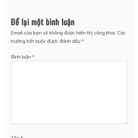
Để lại một bình luận
Email của bạn sẽ không được hiển thị công khai.
Các
trường bắt buộc được đánh dấu
*
Bình luận
*
Tên
*