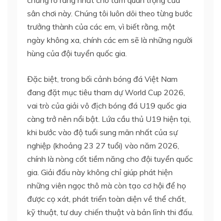
sân chơi này. Chúng tôi luôn dõi theo từng bước
trưởng thành của các em, vì biết rằng, một
ngày không xa, chính các em sẽ là những người
hùng của đội tuyển quốc gia.
Đặc biệt, trong bối cảnh bóng đá Việt Nam
đang đặt mục tiêu tham dự World Cup 2026,
vai trò của giải vô địch bóng đá U19 quốc gia
càng trở nên nổi bật. Lứa cầu thủ U19 hiện tại,
khi bước vào độ tuổi sung mãn nhất của sự
nghiệp (khoảng 23 27 tuổi) vào năm 2026,
chính là nòng cốt tiềm năng cho đội tuyển quốc
gia. Giải đấu này không chỉ giúp phát hiện
những viên ngọc thô mà còn tạo cơ hội để họ
được cọ xát, phát triển toàn diện về thể chất,
kỹ thuật, tư duy chiến thuật và bản lĩnh thi đấu.