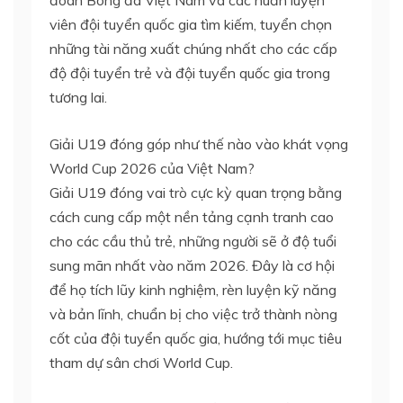
viên đội tuyển quốc gia tìm kiếm, tuyển chọn
những tài năng xuất chúng nhất cho các cấp
độ đội tuyển trẻ và đội tuyển quốc gia trong
tương lai.
Giải U19 đóng góp như thế nào vào khát vọng
World Cup 2026 của Việt Nam?
Giải U19 đóng vai trò cực kỳ quan trọng bằng
cách cung cấp một nền tảng cạnh tranh cao
cho các cầu thủ trẻ, những người sẽ ở độ tuổi
sung mãn nhất vào năm 2026. Đây là cơ hội
để họ tích lũy kinh nghiệm, rèn luyện kỹ năng
và bản lĩnh, chuẩn bị cho việc trở thành nòng
cốt của đội tuyển quốc gia, hướng tới mục tiêu
tham dự sân chơi World Cup.