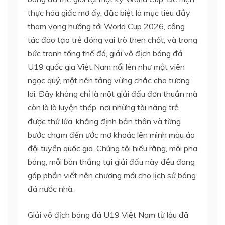
thực hóa giấc mơ ấy, đặc biệt là mục tiêu đầy
tham vọng hướng tới World Cup 2026, công
tác đào tạo trẻ đóng vai trò then chốt, và trong
bức tranh tổng thể đó, giải vô địch bóng đá
U19 quốc gia Việt Nam nổi lên như một viên
ngọc quý, một nền tảng vững chắc cho tương
lai. Đây không chỉ là một giải đấu đơn thuần mà
còn là lò luyện thép, nơi những tài năng trẻ
được thử lửa, khẳng định bản thân và từng
bước chạm đến ước mơ khoác lên mình màu áo
đội tuyển quốc gia. Chúng tôi hiểu rằng, mỗi pha
bóng, mỗi bàn thắng tại giải đấu này đều đang
góp phần viết nên chương mới cho lịch sử bóng
đá nước nhà.
Giải vô địch bóng đá U19 Việt Nam từ lâu đã