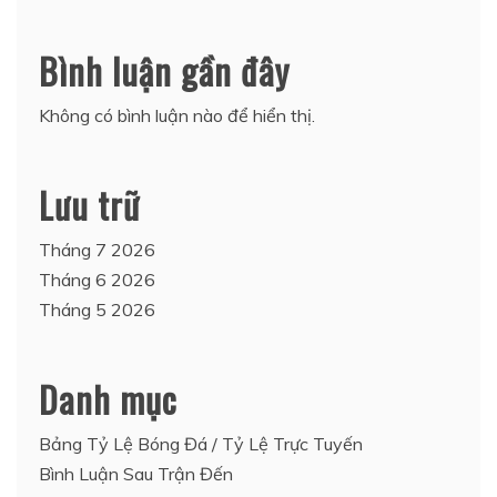
Bình luận gần đây
Không có bình luận nào để hiển thị.
Lưu trữ
Tháng 7 2026
Tháng 6 2026
Tháng 5 2026
Danh mục
Bảng Tỷ Lệ Bóng Đá / Tỷ Lệ Trực Tuyến
Bình Luận Sau Trận Đến