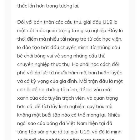
thức lớn hơn trong tương lai.
Đối với bản thân các cầu thủ, giải đấu U19 là
một cột mốc quan trọng trong sự nghiệp. Đây là
thời điểm mà nhiều tài năng trẻ từ các học viện,
lò đào tạo bắt đầu chuyển mình, từ những cậu
bé chơi bóng vui vẻ sang những cầu thủ
chuyên nghiệp thực thụ. Họ phải học cách đối
phó với áp lực từ người hâm mộ, ban huấn luyện
và cả kỳ vọng của gia đình. Mỗi trận đấu là một
cơ hội để họ chứng tỏ mình, để lọt vào mắt
xanh của các tuyển trạch viên, và quan trọng
hơn cả, để tích lũy kinh nghiệm quý báu mà
không một buổi tập nào có thể mang lại. Nhiều
ngôi sao của bóng đá Việt Nam hiện tại đã
từng tỏa sáng rực rỡ tại giải U19, và đó là minh
chứng rõ ràng nhất cho tầm quan trọng của