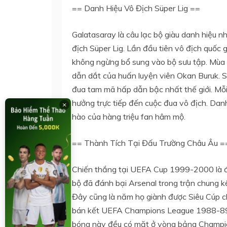
== Danh Hiệu Vô Địch Süper Lig ==
Galatasaray là câu lạc bộ giàu danh hiệu n
địch Süper Lig. Lần đầu tiên vô địch quốc 
không ngừng bổ sung vào bộ sưu tập. Mùa 
dẫn dắt của huấn luyện viên Okan Buruk. 
đua tam mã hấp dẫn bậc nhất thế giới. Mỗi
hưởng trực tiếp đến cuộc đua vô địch. Danh
×
hào của hàng triệu fan hâm mộ.
== Thành Tích Tại Đấu Trường Châu Âu =
Chiến thắng tại UEFA Cup 1999-2000 là đỉ
bộ đã đánh bại Arsenal trong trận chung kế
Đây cũng là năm họ giành được Siêu Cúp c
bán kết UEFA Champions League 1988-89, m
bóng này đều có mặt ở vòng bảng Champio