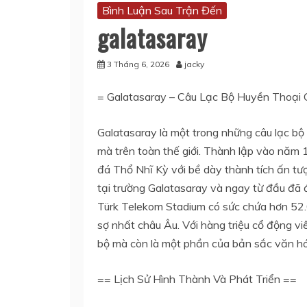
Bình Luận Sau Trận Đến
galatasaray
3 Tháng 6, 2026
jacky
= Galatasaray – Câu Lạc Bộ Huyền Thoại
Galatasaray là một trong những câu lạc bộ 
mà trên toàn thế giới. Thành lập vào năm 
đá Thổ Nhĩ Kỳ với bề dày thành tích ấn tư
tại trường Galatasaray và ngay từ đầu đã đ
Türk Telekom Stadium có sức chứa hơn 52.
sợ nhất châu Âu. Với hàng triệu cổ động vi
bộ mà còn là một phần của bản sắc văn h
== Lịch Sử Hình Thành Và Phát Triển ==