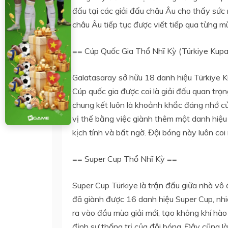
đấu tại các giải đấu châu Âu cho thấy sức
châu Âu tiếp tục được viết tiếp qua từng mù
== Cúp Quốc Gia Thổ Nhĩ Kỳ (Türkiye Kupa
Galatasaray sở hữu 18 danh hiệu Türkiye Ku
Cúp quốc gia được coi là giải đấu quan trọn
chung kết luôn là khoảnh khắc đáng nhớ củ
vị thế bằng việc giành thêm một danh hiệu 
kịch tính và bất ngờ. Đội bóng này luôn coi 
== Super Cup Thổ Nhĩ Kỳ ==
Super Cup Türkiye là trận đấu giữa nhà vô 
đã giành được 16 danh hiệu Super Cup, nhiề
ra vào đầu mùa giải mới, tạo không khí h
định sự thống trị của đội bóng. Đây cũng l