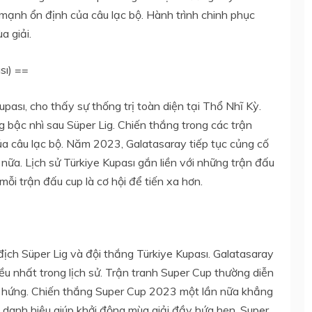
 mạnh ổn định của câu lạc bộ. Hành trình chinh phục
a giải.
sı) ==
pası, cho thấy sự thống trị toàn diện tại Thổ Nhĩ Kỳ.
g bậc nhì sau Süper Lig. Chiến thắng trong các trận
a câu lạc bộ. Năm 2023, Galatasaray tiếp tục củng cố
nữa. Lịch sử Türkiye Kupası gắn liền với những trận đấu
mỗi trận đấu cup là cơ hội để tiến xa hơn.
địch Süper Lig và đội thắng Türkiye Kupası. Galatasaray
u nhất trong lịch sử. Trận tranh Super Cup thường diễn
ào hứng. Chiến thắng Super Cup 2023 một lần nữa khẳng
à danh hiệu giúp khởi động mùa giải đầy hứa hẹn. Super