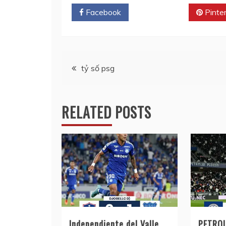
Facebook
Twitter
Pinte
Điều
tỷ số psg
hướng
RELATED POSTS
bài
viết
Independiente del Valle
PETROL