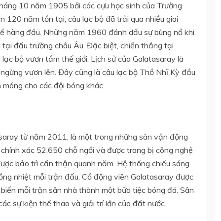
tháng 10 năm 1905 bởi các cựu học sinh của Trường
 120 năm tồn tại, câu lạc bộ đã trải qua nhiều giai
thế hàng đầu. Những năm 1960 đánh dấu sự bùng nổ khi
ại đấu trường châu Âu. Đặc biệt, chiến thắng tại
c bộ vươn tầm thế giới. Lịch sử của Galatasaray là
g ngừng vươn lên. Đây cũng là câu lạc bộ Thổ Nhĩ Kỳ đầu
n móng cho các đội bóng khác.
saray từ năm 2011, là một trong những sân vận động
 chính xác 52.650 chỗ ngồi và được trang bị công nghệ
 được bảo trì cẩn thận quanh năm. Hệ thống chiếu sáng
ồng nhiệt mỗi trận đấu. Cổ động viên Galatasaray được
, biến mỗi trận sân nhà thành một bữa tiệc bóng đá. Sân
 sự kiện thể thao và giải trí lớn của đất nước.