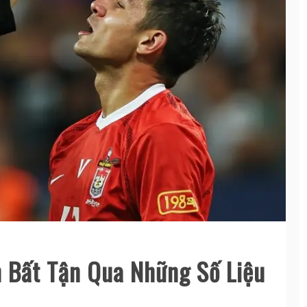
n Bất Tận Qua Những Số Liệu