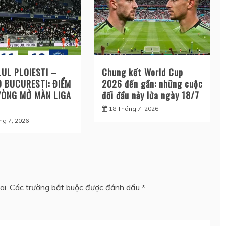
UL PLOIESTI –
Chung kết World Cup
 BUCURESTI: ĐIỂM
2026 đến gần: những cuộc
VÒNG MỞ MÀN LIGA
đối đầu nảy lửa ngày 18/7
18 Tháng 7, 2026
ng 7, 2026
ai.
Các trường bắt buộc được đánh dấu
*