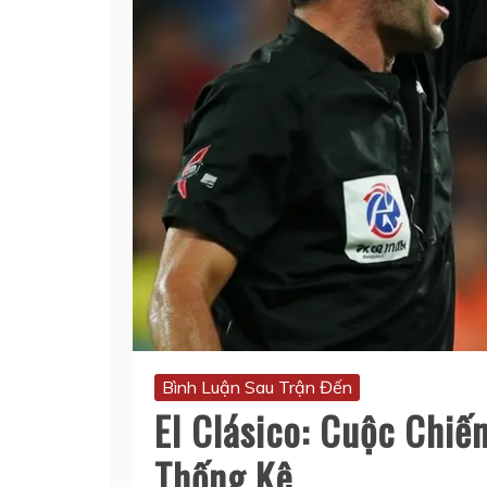
Bình Luận Sau Trận Đến
El Clásico: Cuộc Chiế
Thống Kê