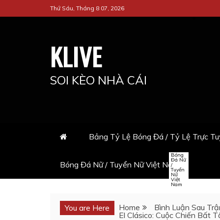
Skip
Thứ Sáu, Tháng 8 07, 2026
to
content
KLIVE
SOI KÈO NHÀ CÁI
Bảng Tỷ Lệ Bóng Đá / Tỷ Lệ Trực T
Bóng
Đá Nữ
Bóng Đá Nữ / Tuyển Nữ Việt Nam
/
Tuyển
Nữ
Việt
Nam
Home
Bình Luận Sau Tr
You are Here
El Clásico: Cuộc Chiến Bất