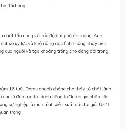
cho đội bóng.
 chất tấn công với tốc độ bứt phá ấn tượng. Anh
 sút xa uy lực và khả năng đọc tình huống nhạy bén.
ng qua người và tạo khoảng trống cho đồng đội trong
ăm 16 tuổi, Dorgu nhanh chóng cho thấy tố chất lãnh
o các lò đào tạo trẻ danh tiếng trước khi gia nhập câu
ng sự nghiệp là màn trình diễn xuất sắc tại giải U-21
quan trọng.