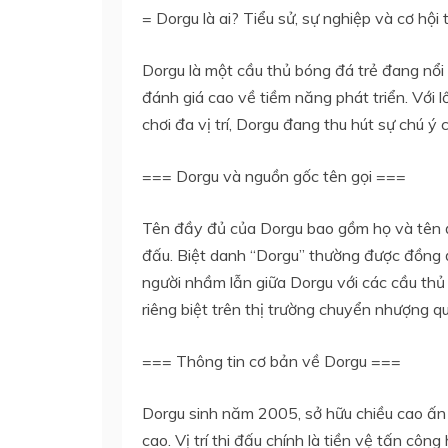
= Dorgu là ai? Tiểu sử, sự nghiệp và cơ hộ
Dorgu là một cầu thủ bóng đá trẻ đang nổi 
đánh giá cao về tiềm năng phát triển. Với 
chơi đa vị trí, Dorgu đang thu hút sự chú 
=== Dorgu và nguồn gốc tên gọi ===
Tên đầy đủ của Dorgu bao gồm họ và tên đ
đấu. Biệt danh “Dorgu” thường được đồng 
người nhầm lẫn giữa Dorgu với các cầu thủ
riêng biệt trên thị trường chuyển nhượng qu
=== Thông tin cơ bản về Dorgu ===
Dorgu sinh năm 2005, sở hữu chiều cao ấn 
cao. Vị trí thi đấu chính là tiền vệ tấn cô