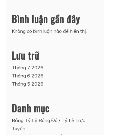
Bình luận gần đây
Không có bình luận nào để hiển thị.
Lưu trữ
Tháng 7 2026
Tháng 6 2026
Tháng 5 2026
Danh mục
Bảng Tỷ Lệ Bóng Đá / Tỷ Lệ Trực
Tuyến