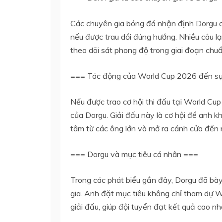
Các chuyên gia bóng đá nhận định Dorgu c
nếu được trau dồi đúng hướng. Nhiều câu l
theo dõi sát phong độ trong giai đoạn chuẩ
=== Tác động của World Cup 2026 đến sự
Nếu được trao cơ hội thi đấu tại World Cu
của Dorgu. Giải đấu này là cơ hội để anh kh
tâm từ các ông lớn và mở ra cánh cửa đến 
=== Dorgu và mục tiêu cá nhân ===
Trong các phát biểu gần đây, Dorgu đã bày
gia. Anh đặt mục tiêu không chỉ tham dự 
giải đấu, giúp đội tuyển đạt kết quả cao nh