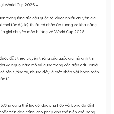
i tại World Cup 2026 =
lên trong làng túc cầu quốc tế, được nhiều chuyên gia
lối chơi tốc độ, kỹ thuật cá nhân ấn tượng và khả năng
ý của giới chuyên môn hướng về World Cup 2026.
ược đặt theo truyền thống của quốc gia mà anh thi
đội và người hâm mộ sử dụng trong các trận đấu. Nhiều
 có tên tương tự, nhưng đây là một nhân vật hoàn toàn
ốc tế.
tượng cùng thể lực dồi dào phù hợp với bóng đá đỉnh
ng hoặc tiền đạo cánh, cho phép anh thể hiện khả năng