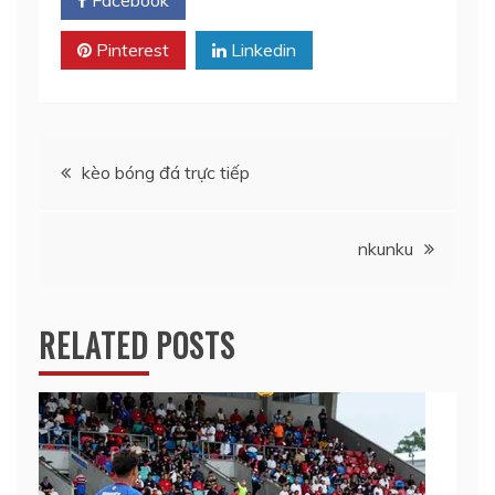
Pinterest
Linkedin
Điều
kèo bóng đá trực tiếp
hướng
nkunku
bài
viết
RELATED POSTS