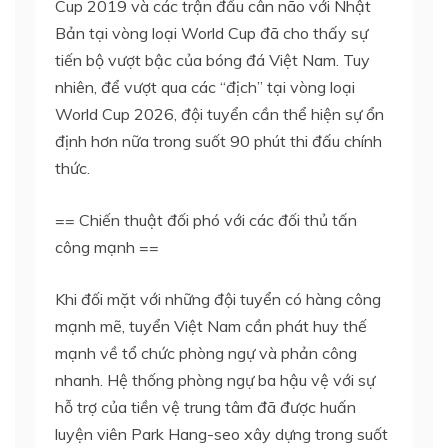
Cup 2019 và các trận đấu cân não với Nhật
Bản tại vòng loại World Cup đã cho thấy sự
tiến bộ vượt bậc của bóng đá Việt Nam. Tuy
nhiên, để vượt qua các “địch” tại vòng loại
World Cup 2026, đội tuyển cần thể hiện sự ổn
định hơn nữa trong suốt 90 phút thi đấu chính
thức.
== Chiến thuật đối phó với các đối thủ tấn
công mạnh ==
Khi đối mặt với những đội tuyển có hàng công
mạnh mẽ, tuyển Việt Nam cần phát huy thế
mạnh về tổ chức phòng ngự và phản công
nhanh. Hệ thống phòng ngự ba hậu vệ với sự
hỗ trợ của tiền vệ trung tâm đã được huấn
luyện viên Park Hang-seo xây dựng trong suốt