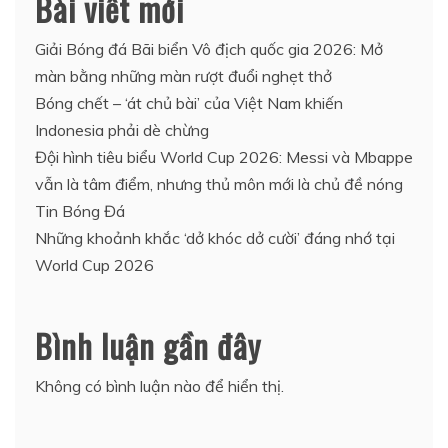
Bài viết mới
Giải Bóng đá Bãi biển Vô địch quốc gia 2026: Mở
màn bằng những màn rượt đuổi nghẹt thở
Bóng chết – ‘át chủ bài’ của Việt Nam khiến
Indonesia phải dè chừng
Đội hình tiêu biểu World Cup 2026: Messi và Mbappe
vẫn là tâm điểm, nhưng thủ môn mới là chủ đề nóng
Tin Bóng Đá
Những khoảnh khắc ‘dở khóc dở cười’ đáng nhớ tại
World Cup 2026
Bình luận gần đây
Không có bình luận nào để hiển thị.