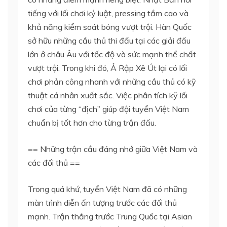
tiếng với lối chơi kỷ luật, pressing tầm cao và
khả năng kiểm soát bóng vượt trội. Hàn Quốc
sở hữu những cầu thủ thi đấu tại các giải đấu
lớn ở châu Âu với tốc độ và sức mạnh thể chất
vượt trội. Trong khi đó, Ả Rập Xê Út lại có lối
chơi phản công nhanh với những cầu thủ có kỹ
thuật cá nhân xuất sắc. Việc phân tích kỹ lối
chơi của từng “địch” giúp đội tuyển Việt Nam
chuẩn bị tốt hơn cho từng trận đấu.
== Những trận cầu đáng nhớ giữa Việt Nam và
các đối thủ ==
Trong quá khứ, tuyển Việt Nam đã có những
màn trình diễn ấn tượng trước các đối thủ
mạnh. Trận thắng trước Trung Quốc tại Asian