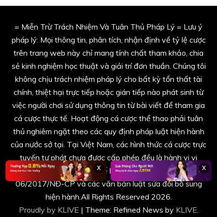
= Miễn Trừ Trách Nhiệm Và Tuân Thủ Pháp Lý = Lưu ý
pháp lý: Mọi thông tin, phân tích, nhận định về tỷ lệ cược
trên trang web này chỉ mang tính chất tham khảo, chia
sẻ kinh nghiệm học thuật và giải trí đơn thuần. Chúng tôi
không chịu trách nhiệm pháp lý cho bất kỳ tổn thất tài
chính, thiệt hại trực tiếp hoặc gián tiếp nào phát sinh từ
việc người chơi sử dụng thông tin từ bài viết để tham gia
cá cược thực tế. Hoạt động cá cược thể thao phải tuân
thủ nghiêm ngặt theo các quy định pháp luật hiện hành
của nước sở tại. Tại Việt Nam, các hình thức cá cược trực
tuyến tự phát chưa được cấp phép đều là hành vi vi
x
x
phạm pháp luật và có thể bị xử lý theo Nghị định số
06/2017/NĐ-CP và các văn bản luật sửa đổi bổ sung
hiện hành.All Rights Reserved 2026.
Proudly by KLIVE
|
Theme: Refined News by
KLIVE
.