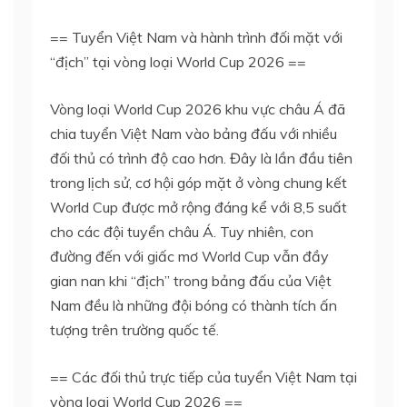
== Tuyển Việt Nam và hành trình đối mặt với
“địch” tại vòng loại World Cup 2026 ==
Vòng loại World Cup 2026 khu vực châu Á đã
chia tuyển Việt Nam vào bảng đấu với nhiều
đối thủ có trình độ cao hơn. Đây là lần đầu tiên
trong lịch sử, cơ hội góp mặt ở vòng chung kết
World Cup được mở rộng đáng kể với 8,5 suất
cho các đội tuyển châu Á. Tuy nhiên, con
đường đến với giấc mơ World Cup vẫn đầy
gian nan khi “địch” trong bảng đấu của Việt
Nam đều là những đội bóng có thành tích ấn
tượng trên trường quốc tế.
== Các đối thủ trực tiếp của tuyển Việt Nam tại
vòng loại World Cup 2026 ==