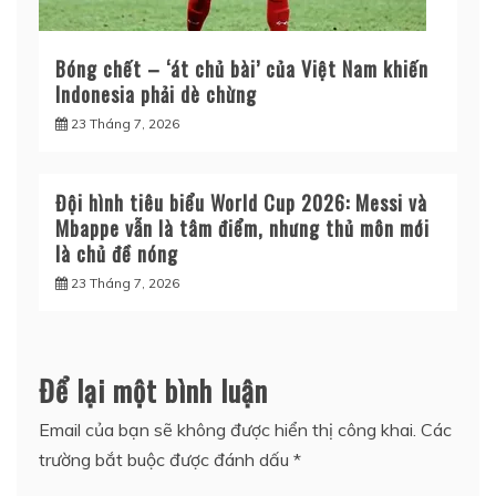
Bóng chết – ‘át chủ bài’ của Việt Nam khiến
Indonesia phải dè chừng
23 Tháng 7, 2026
Đội hình tiêu biểu World Cup 2026: Messi và
Mbappe vẫn là tâm điểm, nhưng thủ môn mới
là chủ đề nóng
23 Tháng 7, 2026
Để lại một bình luận
Email của bạn sẽ không được hiển thị công khai.
Các
trường bắt buộc được đánh dấu
*