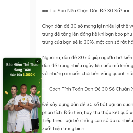
== Tại Sao Nên Chọn Dàn Đề 30 Số? ==
Chọn dàn đề 30 số mang lại nhiều lợi thế vư
trúng đề tăng lên đáng kể khi bạn bao phủ
trúng của bạn sẽ là 30%, một con số rất hấ
Ngoài ra, dàn đề 30 số giúp người chơi kiểm
×
dàn đề trong nhiều ngày liên tiếp mà không 
với những ai muốn chơi bền vững quanh nă
== Cách Tính Toán Dàn Đề 30 Số Chuẩn 
Để xây dựng dàn đề 30 số bất bại an qua
phân tích. Đầu tiên, hãy thu thập kết quả x
Tiếp theo, loại bỏ những con số đã ra nhiề
xuất hiện trung bình.