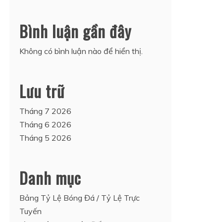
Bình luận gần đây
Không có bình luận nào để hiển thị.
Lưu trữ
Tháng 7 2026
Tháng 6 2026
Tháng 5 2026
Danh mục
Bảng Tỷ Lệ Bóng Đá / Tỷ Lệ Trực
Tuyến