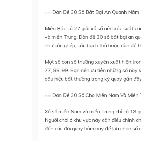
== Dàn Đề 30 Số Bất Bại An Quanh Năm 
Miền Bắc có 27 giải xổ số nên xác suất cá
và miền Trung. Dàn đề 30 số bất bại an 
như cầu ghép, cầu bạch thủ hoặc dàn đề th
Một số con số thường xuyên xuất hiện tro
77, 88, 99. Bạn nên ưu tiên những số này 
dấu hiệu bất thường trong kỳ quay gần đây
== Dàn Đề 30 Số Cho Miền Nam Và Miền 
Xổ số miền Nam và miền Trung chỉ có 18 giả
Người chơi ở khu vực này cần điều chỉnh ch
đến các đài quay hôm nay để lựa chọn số c