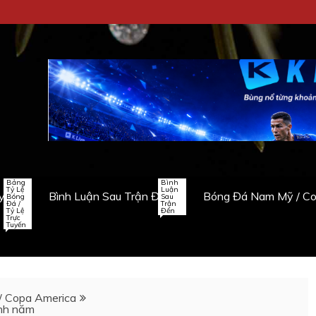
Bảng
Bình
Tỷ Lệ
Luận
uyến
Bình Luận Sau Trận Đến
Bóng Đá Nam Mỹ / Co
Bóng
Sau
Đá /
Trận
Tỷ Lệ
Đến
Trực
Tuyến
 Copa America
anh năm