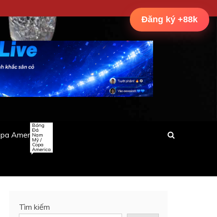
Đăng ký +88k
Bóng
Đá
pa America
Nam
Mỹ /
Copa
America
Tìm kiếm