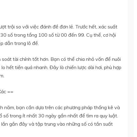
ợt trội so với việc đánh đề đơn lẻ. Trước hết, xác suất
 30 số trong tổng 100 số từ 00 đến 99. Cụ thể, cơ hội
p dẫn trong lô đề.
 soát tài chính tốt hơn. Bạn có thể chia nhỏ vốn để nuôi
lo hết tiền quá nhanh. Đây là chiến lược dài hơi, phù hợp
m.
Xác ==
nh năm, bạn cần dựa trên các phương pháp thống kê và
ổ số trong ít nhất 30 ngày gần nhất để tìm ra quy luật.
u lần gần đây và tập trung vào những số có tần suất