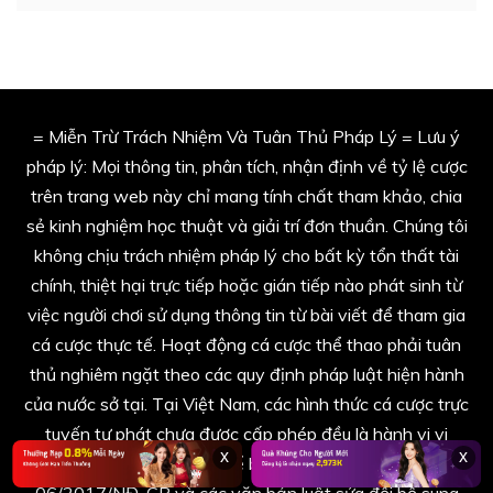
= Miễn Trừ Trách Nhiệm Và Tuân Thủ Pháp Lý = Lưu ý
pháp lý: Mọi thông tin, phân tích, nhận định về tỷ lệ cược
trên trang web này chỉ mang tính chất tham khảo, chia
sẻ kinh nghiệm học thuật và giải trí đơn thuần. Chúng tôi
không chịu trách nhiệm pháp lý cho bất kỳ tổn thất tài
chính, thiệt hại trực tiếp hoặc gián tiếp nào phát sinh từ
việc người chơi sử dụng thông tin từ bài viết để tham gia
cá cược thực tế. Hoạt động cá cược thể thao phải tuân
thủ nghiêm ngặt theo các quy định pháp luật hiện hành
của nước sở tại. Tại Việt Nam, các hình thức cá cược trực
tuyến tự phát chưa được cấp phép đều là hành vi vi
x
x
phạm pháp luật và có thể bị xử lý theo Nghị định số
06/2017/NĐ-CP và các văn bản luật sửa đổi bổ sung