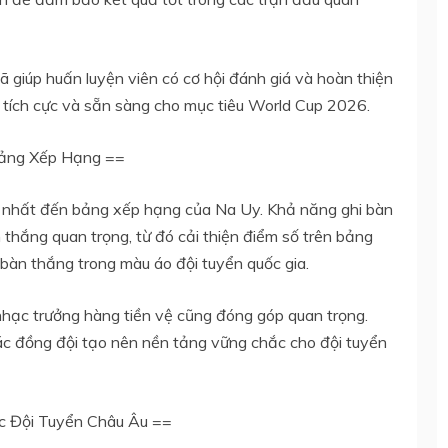
ã giúp huấn luyện viên có cơ hội đánh giá và hoàn thiện
u tích cực và sẵn sàng cho mục tiêu World Cup 2026.
ảng Xếp Hạng ==
ớn nhất đến bảng xếp hạng của Na Uy. Khả năng ghi bàn
n thắng quan trọng, từ đó cải thiện điểm số trên bảng
bàn thắng trong màu áo đội tuyển quốc gia.
 nhạc trưởng hàng tiền vệ cũng đóng góp quan trọng.
các đồng đội tạo nên nền tảng vững chắc cho đội tuyển
c Đội Tuyển Châu Âu ==