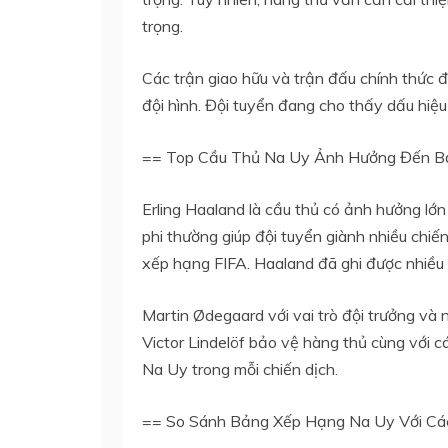
trọng.
Các trận giao hữu và trận đấu chính thức đ
đội hình. Đội tuyển đang cho thấy dấu hiệ
== Top Cầu Thủ Na Uy Ảnh Hưởng Đến B
Erling Haaland là cầu thủ có ảnh hưởng l
phi thường giúp đội tuyển giành nhiều chiế
xếp hạng FIFA. Haaland đã ghi được nhiều 
Martin Ødegaard với vai trò đội trưởng và
Victor Lindelöf bảo vệ hàng thủ cùng với 
Na Uy trong mỗi chiến dịch.
== So Sánh Bảng Xếp Hạng Na Uy Với Cá