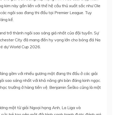
 kim này gắn liền với thế hệ cầu thủ xuất sắc như Ole
ác ngôi sao đang thi đấu tại Premier League. Tuy
đáng kể.
nd trở thành ngôi sao sáng giá nhất của đội tuyển. Sự
nchester City đã mang đến hy vọng lớn cho bóng đá Na
 vé dự World Cup 2026.
đáng gờm với nhiều gương mặt đang thi đấu ở các giải
gôi sao sáng nhất với khả năng ghi bàn đáng kinh ngạc.
nhạc trưởng ở hàng tiền vệ. Benjamin Šeško cũng là một
ương mặt từ giải Ngoại hạng Anh, La Liga và
à sức trẻ tạo nên một đội hình cạnh tranh được đánh giá