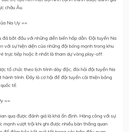
ực châu Âu.
Của Na Uy ==
 đã bắt đầu với những diễn biến hấp dẫn. Đội tuyển Na
 với sự hiện diện của những đội bóng mạnh trong khu
vé trực tiếp hoặc ít nhất là tham dự vòng play-off.
 tổ chức theo lịch trình dày đặc, đòi hỏi đội tuyển Na
 hành trình. Đây là cơ hội để đội tuyển cải thiện bảng
quốc tế.
Uy ==
ian qua được đánh giá là khá ổn định. Hàng công với sự
c mạnh vượt trội khi ghi được nhiều bàn thắng quan
iện để đảm bảo kết quả tốt trong các trận đấu quan