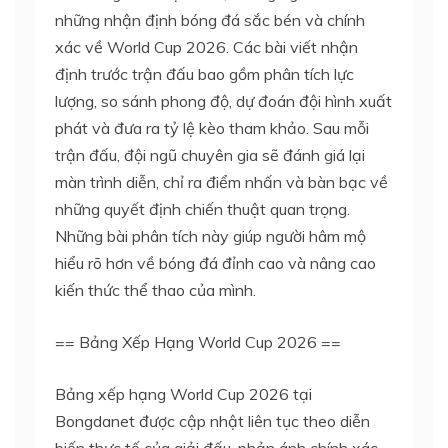
những nhận định bóng đá sắc bén và chính
xác về World Cup 2026. Các bài viết nhận
định trước trận đấu bao gồm phân tích lực
lượng, so sánh phong độ, dự đoán đội hình xuất
phát và đưa ra tỷ lệ kèo tham khảo. Sau mỗi
trận đấu, đội ngũ chuyên gia sẽ đánh giá lại
màn trình diễn, chỉ ra điểm nhấn và bàn bạc về
những quyết định chiến thuật quan trọng.
Những bài phân tích này giúp người hâm mộ
hiểu rõ hơn về bóng đá đỉnh cao và nâng cao
kiến thức thể thao của mình.
== Bảng Xếp Hạng World Cup 2026 ==
Bảng xếp hạng World Cup 2026 tại
Bongdanet được cập nhật liên tục theo diễn
biến thực tế của giải đấu, phản ánh chính xác