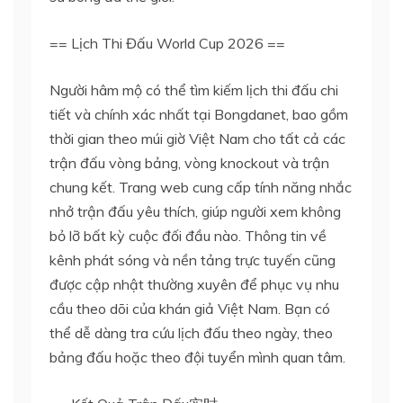
== Lịch Thi Đấu World Cup 2026 ==
Người hâm mộ có thể tìm kiếm lịch thi đấu chi
tiết và chính xác nhất tại Bongdanet, bao gồm
thời gian theo múi giờ Việt Nam cho tất cả các
trận đấu vòng bảng, vòng knockout và trận
chung kết. Trang web cung cấp tính năng nhắc
nhở trận đấu yêu thích, giúp người xem không
bỏ lỡ bất kỳ cuộc đối đầu nào. Thông tin về
kênh phát sóng và nền tảng trực tuyến cũng
được cập nhật thường xuyên để phục vụ nhu
cầu theo dõi của khán giả Việt Nam. Bạn có
thể dễ dàng tra cứu lịch đấu theo ngày, theo
bảng đấu hoặc theo đội tuyển mình quan tâm.