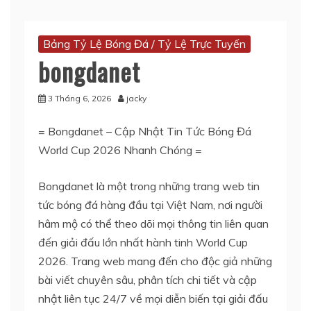
Bảng Tỷ Lệ Bóng Đá / Tỷ Lệ Trực Tuyến
bongdanet
3 Tháng 6, 2026
jacky
= Bongdanet – Cập Nhật Tin Tức Bóng Đá
World Cup 2026 Nhanh Chóng =
Bongdanet là một trong những trang web tin
tức bóng đá hàng đầu tại Việt Nam, nơi người
hâm mộ có thể theo dõi mọi thông tin liên quan
đến giải đấu lớn nhất hành tinh World Cup
2026. Trang web mang đến cho độc giả những
bài viết chuyên sâu, phân tích chi tiết và cập
nhật liên tục 24/7 về mọi diễn biến tại giải đấu