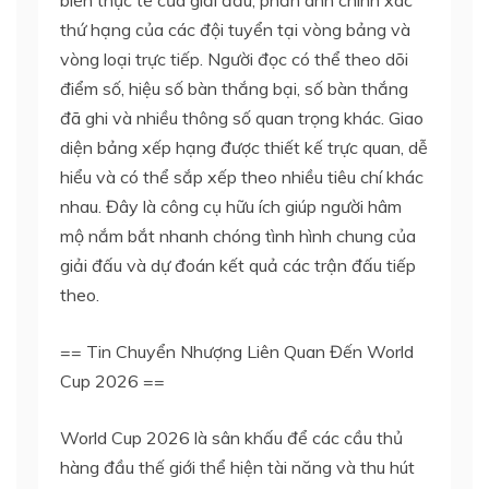
thứ hạng của các đội tuyển tại vòng bảng và
vòng loại trực tiếp. Người đọc có thể theo dõi
điểm số, hiệu số bàn thắng bại, số bàn thắng
đã ghi và nhiều thông số quan trọng khác. Giao
diện bảng xếp hạng được thiết kế trực quan, dễ
hiểu và có thể sắp xếp theo nhiều tiêu chí khác
nhau. Đây là công cụ hữu ích giúp người hâm
mộ nắm bắt nhanh chóng tình hình chung của
giải đấu và dự đoán kết quả các trận đấu tiếp
theo.
== Tin Chuyển Nhượng Liên Quan Đến World
Cup 2026 ==
World Cup 2026 là sân khấu để các cầu thủ
hàng đầu thế giới thể hiện tài năng và thu hút