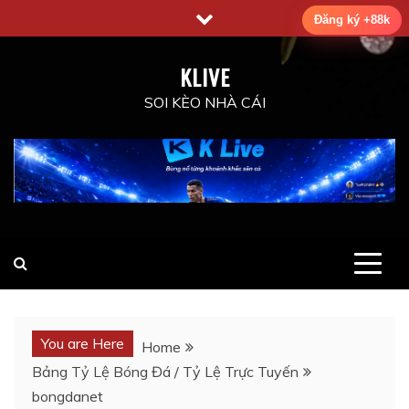
Skip
Đăng ký +88k
to
content
KLIVE
SOI KÈO NHÀ CÁI
You are Here
Home
Bảng Tỷ Lệ Bóng Đá / Tỷ Lệ Trực Tuyến
bongdanet