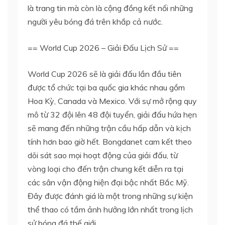
là trang tin mà còn là cộng đồng kết nối những
người yêu bóng đá trên khắp cả nước.
== World Cup 2026 – Giải Đấu Lịch Sử ==
World Cup 2026 sẽ là giải đấu lần đầu tiên
được tổ chức tại ba quốc gia khác nhau gồm
Hoa Kỳ, Canada và Mexico. Với sự mở rộng quy
mô từ 32 đội lên 48 đội tuyển, giải đấu hứa hẹn
sẽ mang đến những trận cầu hấp dẫn và kịch
tính hơn bao giờ hết. Bongdanet cam kết theo
dõi sát sao mọi hoạt động của giải đấu, từ
vòng loại cho đến trận chung kết diễn ra tại
các sân vận động hiện đại bậc nhất Bắc Mỹ.
Đây được đánh giá là một trong những sự kiện
thể thao có tầm ảnh hưởng lớn nhất trong lịch
sử bóng đá thế giới.