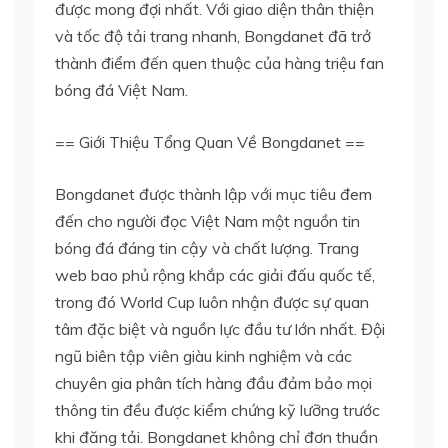
được mong đợi nhất. Với giao diện thân thiện
và tốc độ tải trang nhanh, Bongdanet đã trở
thành điểm đến quen thuộc của hàng triệu fan
bóng đá Việt Nam.
== Giới Thiệu Tổng Quan Về Bongdanet ==
Bongdanet được thành lập với mục tiêu đem
đến cho người đọc Việt Nam một nguồn tin
bóng đá đáng tin cậy và chất lượng. Trang
web bao phủ rộng khắp các giải đấu quốc tế,
trong đó World Cup luôn nhận được sự quan
tâm đặc biệt và nguồn lực đầu tư lớn nhất. Đội
ngũ biên tập viên giàu kinh nghiệm và các
chuyên gia phân tích hàng đầu đảm bảo mọi
thông tin đều được kiểm chứng kỹ lưỡng trước
khi đăng tải. Bongdanet không chỉ đơn thuần