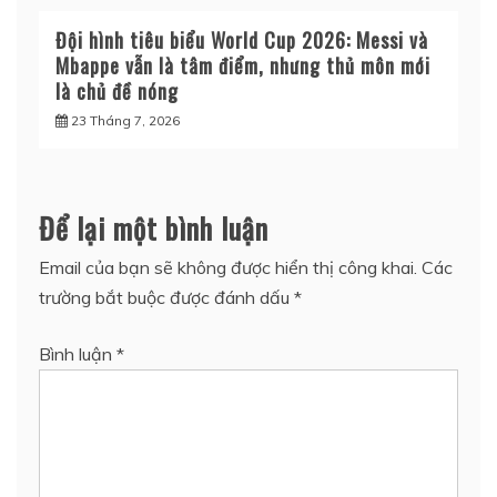
Đội hình tiêu biểu World Cup 2026: Messi và
Mbappe vẫn là tâm điểm, nhưng thủ môn mới
là chủ đề nóng
23 Tháng 7, 2026
Để lại một bình luận
Email của bạn sẽ không được hiển thị công khai.
Các
trường bắt buộc được đánh dấu
*
Bình luận
*