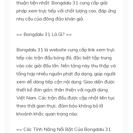
thuận tiện nhất. Bongdalu 31 cung cấp giải
pháp xem trực tiếp với chất lượng cao, đáp ứng
nhu cầu của đông đảo khán giả.
== Bongdalu 31 Là Gì? ==
Bongdalu 31 là website cung cấp link xem trực
tiếp các trận đấu bóng đá, đặc biệt tập trung
vào các giải đấu lớn. Nền tảng này thu thập và
tổng hợp nhiều nguồn phát đa dạng, giúp người
xem dễ dàng tiếp cận nội dung. Giao diện được
thiết kế đơn giản, thân thiện với người dùng
Việt Nam. Các trận đấu được cập nhật liên tục
theo thời gian thực, đảm bảo không bỏ lỡ
khoảnh khắc quan trọng nào.
== Các Tính Năng Nổi Bật Của Bongdalu 31