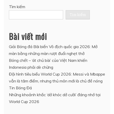
Tìm kiếm
Tìm kiếm
Bài viết mới
Giải Bóng đá Bãi biển Vô địch quốc gia 2026: Mở
màn bằng những màn rượt đuổi nghẹt thở
Bóng chết – ‘át chủ bài’ của Việt Nam khiến
Indonesia phải dè chừng
Đội hình tiêu biểu World Cup 2026: Messi và Mbappe
vẫn là tâm điểm, nhưng thủ môn mới là chủ đề nóng
Tin Bóng Đá
Những khoảnh khắc ‘dở khóc dở cười’ đáng nhớ tại
World Cup 2026