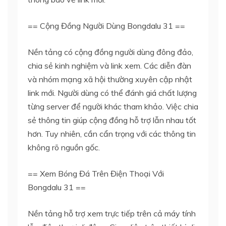
== Cộng Đồng Người Dùng Bongdalu 31 ==
Nền tảng có cộng đồng người dùng đông đảo,
chia sẻ kinh nghiệm và link xem. Các diễn đàn
và nhóm mạng xã hội thường xuyên cập nhật
link mới. Người dùng có thể đánh giá chất lượng
từng server để người khác tham khảo. Việc chia
sẻ thông tin giúp cộng đồng hỗ trợ lẫn nhau tốt
hơn. Tuy nhiên, cần cẩn trọng với các thông tin
không rõ nguồn gốc.
== Xem Bóng Đá Trên Điện Thoại Với
Bongdalu 31 ==
Nền tảng hỗ trợ xem trực tiếp trên cả máy tính