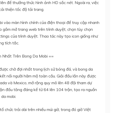
lên để thưởng thức hình ảnh HD sắc nét. Ngoài ra, việc
ải thiện tốc độ tải trang.
i vào màn hình chính của điện thoại để truy cập nhanh
o gồm mở trang web trên trình duyệt, chọn tùy chọn
ings của trình duyệt. Thao tác này tạo icon giống như
g tích tắc.
n Nhất Trên Bong Da Mobi ==
ược chờ đợi nhất trong lịch sử bóng đá, và bong da
 kết nối người hâm mộ toàn cầu. Giải đấu lần này được
nada và Mexico, mở rộng quy mô lên 48 đội tham dự
trận đấu tăng đáng kể từ 64 lên 104 trận, tạo ra nguồn
 da mobi.
 chức trải dài trên nhiều múi giờ, trong đó giờ Việt