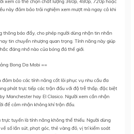
 Người xem có thể chọn chất lượng 360p, 480p, 720p hoặc
 Điều này đảm bảo trải nghiệm xem mượt mà ngay cả khi
ng thông báo đẩy, cho phép người dùng nhận tin nhắn
 hay tin chuyển nhượng quan trọng. Tính năng này giúp
hắc đáng nhớ nào của bóng đá thế giới.
Tảng Bong Da Mobi ==
 đảm bảo các tính năng cốt lõi phục vụ nhu cầu đa
g phát trực tiếp các trận đấu với độ trễ thấp, đặc biệt
erby Manchester hay El Clasico. Người xem cần nhận
ời để cảm nhận không khí trận đấu.
 trực tuyến là tính năng không thể thiếu. Người dùng
 số lần sút, phạt góc, thẻ vàng đỏ, vị trí kiểm soát