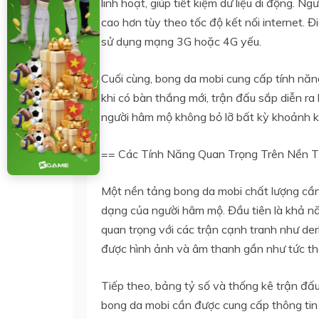
linh hoạt, giúp tiết kiệm dữ liệu di động.
cao hơn tùy theo tốc độ kết nối internet.
sử dụng mạng 3G hoặc 4G yếu.
Cuối cùng, bong da mobi cung cấp tính nă
khi có bàn thắng mới, trận đấu sắp diễn ra
người hâm mộ không bỏ lỡ bất kỳ khoảnh k
== Các Tính Năng Quan Trọng Trên Nền 
Một nền tảng bong da mobi chất lượng cần
dạng của người hâm mộ. Đầu tiên là khả năn
quan trọng với các trận cạnh tranh như d
được hình ảnh và âm thanh gần như tức th
Tiếp theo, bảng tỷ số và thống kê trận đấu
bong da mobi cần được cung cấp thông tin về