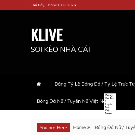
Skip
Thứ Bảy, Tháng 8 08, 2026
to
content
KLIVE
SOI KÈO NHÀ CÁI
Bảng Tỷ Lệ Bóng Đá / Tỷ Lệ Trực T
Bóng
Đá Nữ
Bóng Đá Nữ / Tuyển Nữ Việt Nam
/
Tuyển
Nữ
Việt
Nam
Home
Bóng Đá Nữ / Tuy
You are Here