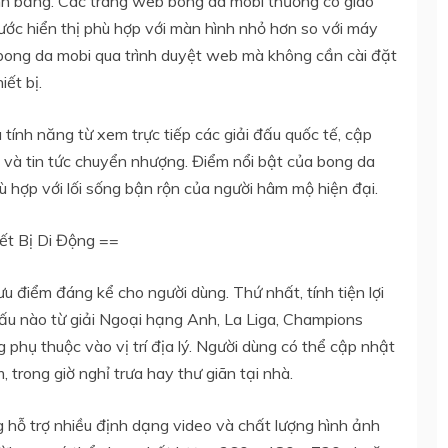
nh bảng. Các trang web bong da mobi thường có giao
hước hiển thị phù hợp với màn hình nhỏ hơn so với máy
 bong da mobi qua trình duyệt web mà không cần cài đặt
iết bị.
tính năng từ xem trực tiếp các giải đấu quốc tế, cập
t và tin tức chuyển nhượng. Điểm nổi bật của bong da
hù hợp với lối sống bận rộn của người hâm mộ hiện đại.
ết Bị Di Động ==
u điểm đáng kể cho người dùng. Thứ nhất, tính tiện lợi
ấu nào từ giải Ngoại hạng Anh, La Liga, Champions
ụ thuộc vào vị trí địa lý. Người dùng có thể cập nhật
 trong giờ nghỉ trưa hay thư giãn tại nhà.
 hỗ trợ nhiều định dạng video và chất lượng hình ảnh