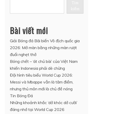
Tìm
kiếm
Bài viết mới
Giải Bóng đá Bãi biển Vô địch quốc gia
2026: Mở màn bằng những màn rượt
đuổi nghẹt thở
Bóng chết – ‘át chủ bài’ của Việt Nam
khiến Indonesia phải dè chừng
Đội hình tiêu biểu World Cup 2026:
Messi và Mbappe vẫn là tâm điểm,
nhưng thủ môn mới là chủ đề nóng
Tin Bóng Đá
Những khoảnh khắc ‘dở khóc dở cười’
đáng nhớ tại World Cup 2026