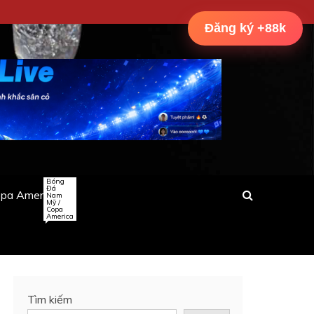
Đăng ký +88k
Bóng
Đá
pa America
Nam
Mỹ /
Copa
America
Tìm kiếm