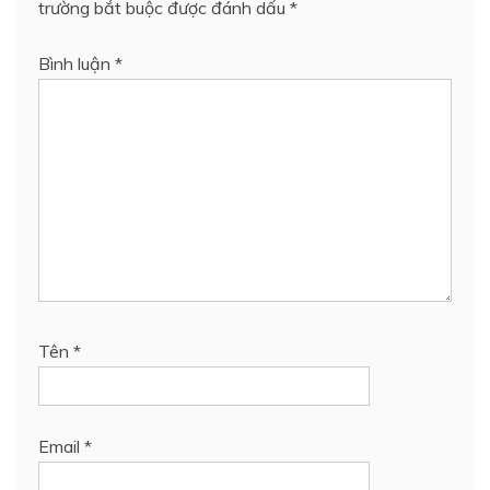
trường bắt buộc được đánh dấu
*
Bình luận
*
Tên
*
Email
*