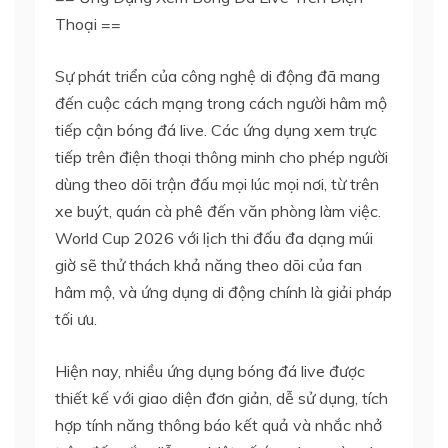
Thoại ==
Sự phát triển của công nghệ di động đã mang
đến cuộc cách mạng trong cách người hâm mộ
tiếp cận bóng đá live. Các ứng dụng xem trực
tiếp trên điện thoại thông minh cho phép người
dùng theo dõi trận đấu mọi lúc mọi nơi, từ trên
xe buýt, quán cà phê đến văn phòng làm việc.
World Cup 2026 với lịch thi đấu đa dạng múi
giờ sẽ thử thách khả năng theo dõi của fan
hâm mộ, và ứng dụng di động chính là giải pháp
tối ưu.
Hiện nay, nhiều ứng dụng bóng đá live được
thiết kế với giao diện đơn giản, dễ sử dụng, tích
hợp tính năng thông báo kết quả và nhắc nhở