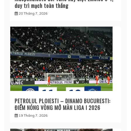
duy trì mạch toàn thắng
20 Tháng 7, 2026
PETROLUL PLOIESTI – DINAMO BUCURESTI:
ĐIỂM NÓNG VÒNG MỞ MÀN LIGA I 2026
19 Tháng 7, 2026