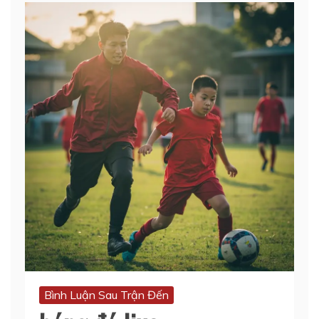
Bình Luận Sau Trận Đến