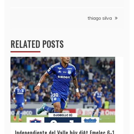
hướng
thiago silva
bài
viết
RELATED POSTS
Independiente del Valle hủy diệt Emelec 6-1,