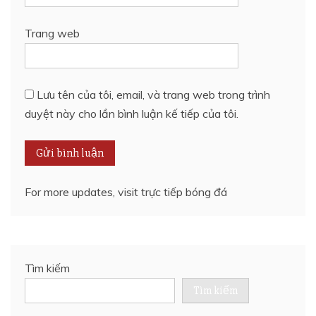
Trang web
Lưu tên của tôi, email, và trang web trong trình
duyệt này cho lần bình luận kế tiếp của tôi.
For more updates, visit
trực tiếp bóng đá
Tìm kiếm
Tìm kiếm