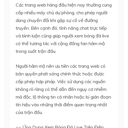
Các trang web hàng đầu hiện nay thường cung
cấp nhiều máy chủ dự phòng, cho phép người
dùng chuyển đổi khi gặp sự cố về đường
truyền. Bên cạnh đó, tính năng chat trực tiếp
và bình luận cũng giúp người xem bóng đá live
có thể tương tác với cộng đồng fan hâm mộ
trong suốt trận đấu.
Người hâm mộ nên ưu tiên các trang web có
bản quyền phát sóng chính thức hoặc được
cấp phép hợp pháp. Việc sử dụng các nguồn
không rõ ràng có thể dẫn đến nguy cơ nhiễm
mã độc, lộ thông tin cá nhân hoặc bị gián đoạn
tín hiệu vào những thời điểm quan trọng nhất
của trận đấu.
== Ứng Dụng Xem Bóng Đá Live Trên Điện