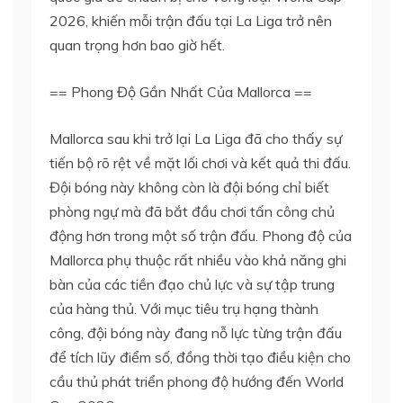
2026, khiến mỗi trận đấu tại La Liga trở nên
quan trọng hơn bao giờ hết.
== Phong Độ Gần Nhất Của Mallorca ==
Mallorca sau khi trở lại La Liga đã cho thấy sự
tiến bộ rõ rệt về mặt lối chơi và kết quả thi đấu.
Đội bóng này không còn là đội bóng chỉ biết
phòng ngự mà đã bắt đầu chơi tấn công chủ
động hơn trong một số trận đấu. Phong độ của
Mallorca phụ thuộc rất nhiều vào khả năng ghi
bàn của các tiền đạo chủ lực và sự tập trung
của hàng thủ. Với mục tiêu trụ hạng thành
công, đội bóng này đang nỗ lực từng trận đấu
để tích lũy điểm số, đồng thời tạo điều kiện cho
cầu thủ phát triển phong độ hướng đến World