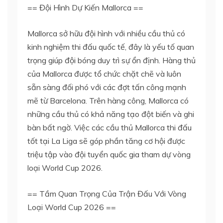
== Đội Hình Dự Kiến Mallorca ==
Mallorca sở hữu đội hình với nhiều cầu thủ có
kinh nghiệm thi đấu quốc tế, đây là yếu tố quan
trọng giúp đội bóng duy trì sự ổn định. Hàng thủ
của Mallorca được tổ chức chặt chẽ và luôn
sẵn sàng đối phó với các đợt tấn công mạnh
mẽ từ Barcelona. Trên hàng công, Mallorca có
những cầu thủ có khả năng tạo đột biến và ghi
bàn bất ngờ. Việc các cầu thủ Mallorca thi đấu
tốt tại La Liga sẽ góp phần tăng cơ hội được
triệu tập vào đội tuyển quốc gia tham dự vòng
loại World Cup 2026.
== Tầm Quan Trọng Của Trận Đấu Với Vòng
Loại World Cup 2026 ==