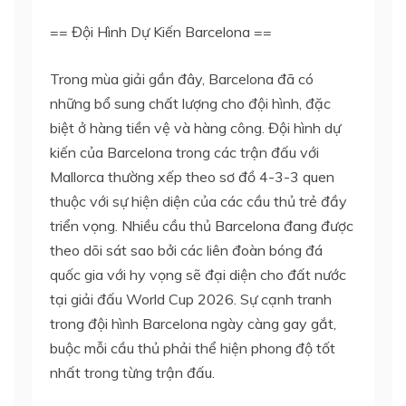
== Đội Hình Dự Kiến Barcelona ==
Trong mùa giải gần đây, Barcelona đã có
những bổ sung chất lượng cho đội hình, đặc
biệt ở hàng tiền vệ và hàng công. Đội hình dự
kiến của Barcelona trong các trận đấu với
Mallorca thường xếp theo sơ đồ 4-3-3 quen
thuộc với sự hiện diện của các cầu thủ trẻ đầy
triển vọng. Nhiều cầu thủ Barcelona đang được
theo dõi sát sao bởi các liên đoàn bóng đá
quốc gia với hy vọng sẽ đại diện cho đất nước
tại giải đấu World Cup 2026. Sự cạnh tranh
trong đội hình Barcelona ngày càng gay gắt,
buộc mỗi cầu thủ phải thể hiện phong độ tốt
nhất trong từng trận đấu.