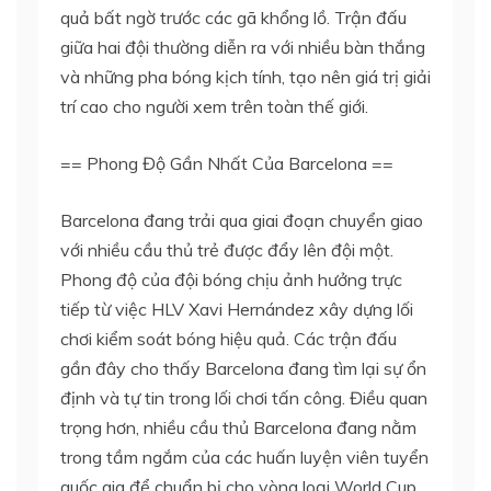
quả bất ngờ trước các gã khổng lồ. Trận đấu
giữa hai đội thường diễn ra với nhiều bàn thắng
và những pha bóng kịch tính, tạo nên giá trị giải
trí cao cho người xem trên toàn thế giới.
== Phong Độ Gần Nhất Của Barcelona ==
Barcelona đang trải qua giai đoạn chuyển giao
với nhiều cầu thủ trẻ được đẩy lên đội một.
Phong độ của đội bóng chịu ảnh hưởng trực
tiếp từ việc HLV Xavi Hernández xây dựng lối
chơi kiểm soát bóng hiệu quả. Các trận đấu
gần đây cho thấy Barcelona đang tìm lại sự ổn
định và tự tin trong lối chơi tấn công. Điều quan
trọng hơn, nhiều cầu thủ Barcelona đang nằm
trong tầm ngắm của các huấn luyện viên tuyển
quốc gia để chuẩn bị cho vòng loại World Cup