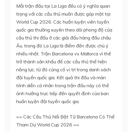
Mỗi trận đấu tại La Liga đều có ý nghĩa quan
trọng với các cầu thủ muốn được góp mặt tại
World Cup 2026. Các huấn luyện viên tuyển
quốc gia thường xuyên theo dõi phong độ của
cầu thủ thi đấu ở các giải đấu hàng đầu châu
Âu, trong đó La Liga là điểm đến được chú ý
nhiều nhất. Trận Barcelona vs Mallorca vì thế
trở thành sân khấu để các cầu thủ thể hiện
năng lực, từ đó củng cố vị trí trong danh sách
đội tuyển quốc gia. Kết quả thi đấu và màn
trình diễn cá nhân trong trận đấu này có thể
ảnh hưởng trực tiếp đến quyết định của ban
huấn luyện đội tuyển quốc gia.
== Các Cầu Thủ Nổi Bật Từ Barcelona Có Thể
Tham Dự World Cup 2026 ==