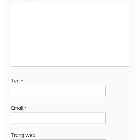
Tên
*
Email
*
Trang web