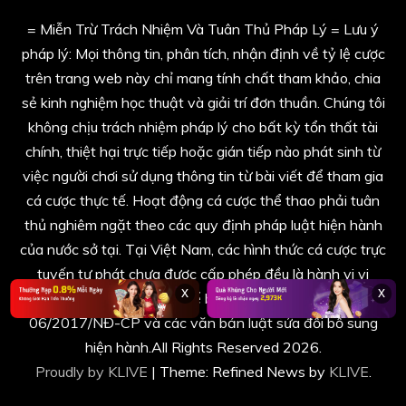
= Miễn Trừ Trách Nhiệm Và Tuân Thủ Pháp Lý = Lưu ý
pháp lý: Mọi thông tin, phân tích, nhận định về tỷ lệ cược
trên trang web này chỉ mang tính chất tham khảo, chia
sẻ kinh nghiệm học thuật và giải trí đơn thuần. Chúng tôi
không chịu trách nhiệm pháp lý cho bất kỳ tổn thất tài
chính, thiệt hại trực tiếp hoặc gián tiếp nào phát sinh từ
việc người chơi sử dụng thông tin từ bài viết để tham gia
cá cược thực tế. Hoạt động cá cược thể thao phải tuân
thủ nghiêm ngặt theo các quy định pháp luật hiện hành
của nước sở tại. Tại Việt Nam, các hình thức cá cược trực
tuyến tự phát chưa được cấp phép đều là hành vi vi
x
x
phạm pháp luật và có thể bị xử lý theo Nghị định số
06/2017/NĐ-CP và các văn bản luật sửa đổi bổ sung
hiện hành.All Rights Reserved 2026.
Proudly by KLIVE
|
Theme: Refined News by
KLIVE
.