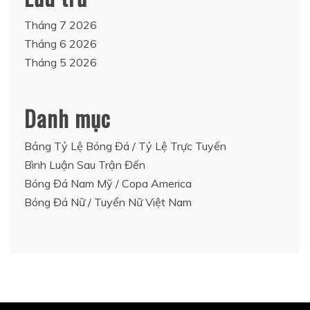
Tháng 7 2026
Tháng 6 2026
Tháng 5 2026
Danh mục
Bảng Tỷ Lệ Bóng Đá / Tỷ Lệ Trực Tuyến
Bình Luận Sau Trận Đến
Bóng Đá Nam Mỹ / Copa America
Bóng Đá Nữ / Tuyển Nữ Việt Nam